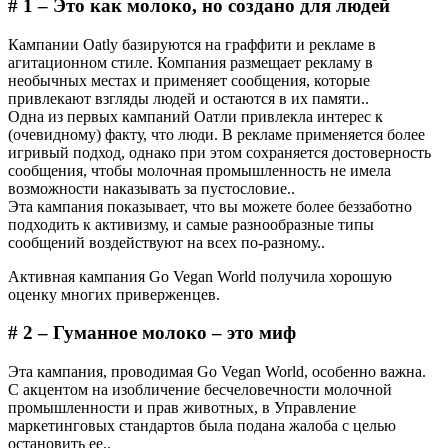
# 1 – Это как молоко, но создано для людей
Кампании Oatly базируются на граффити и рекламе в
агитационном стиле. Компания размещает рекламу в
необычных местах и применяет сообщения, которые
привлекают взгляды людей и остаются в их памяти..
Одна из первых кампаний Оатли привлекла интерес к
(очевидному) факту, что люди. В рекламе применяется более
игривый подход, однако при этом сохраняется достоверность
сообщения, чтобы молочная промышленность не имела
возможности наказывать за пустословие..
Эта кампания показывает, что вы можете более беззаботно
подходить к активизму, и самые разнообразные типы
сообщений воздействуют на всех по-разному..
Активная кампания Go Vegan World получила хорошую
оценку многих приверженцев.
# 2 – Гуманное молоко – это миф
Эта кампания, проводимая Go Vegan World, особенно важна.
С акцентом на изобличение бесчеловечности молочной
промышленности и прав животных, в Управление
маркетинговых стандартов была подана жалоба с целью
остановить ее..