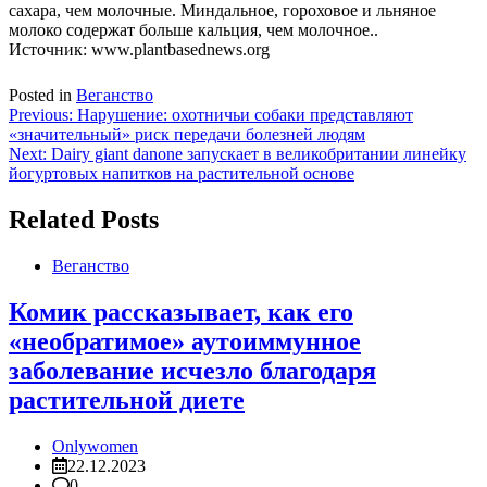
сахара, чем молочные. Миндальное, гороховое и льняное
молоко содержат больше кальция, чем молочное..
Источник: www.plantbasednews.org
Posted in
Веганство
Навигация
Previous:
Нарушение: охотничьи собаки представляют
«значительный» риск передачи болезней людям
по
Next:
Dairy giant danone запускает в великобритании линейку
записям
йогуртовых напитков на растительной основе
Related Posts
Веганство
Комик рассказывает, как его
«необратимое» аутоиммунное
заболевание исчезло благодаря
растительной диете
Onlywomen
22.12.2023
0