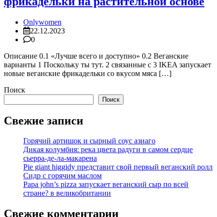
фрикадельки на растительной основе
Onlywomen
22.12.2023
0
Описание 0.1 «Лучше всего и доступно» 0.2 Веганские
варианты 1 Поскольку ты тут. 2 связанные с 3 IKEA запускает
новые веганские фрикадельки со вкусом мяса […]
Поиск
Поиск
Свежие записи
Горячий артишок и сырный соус азиаго
Дикая колумбия: река цвета радуги в самом сердце
сьерра-де-ла-макарена
Pie giant higgidy представит свой первый веганский ролл
Сидр с горячим маслом
Papa john’s pizza запускает веганский сыр по всей
стране? в великобритании
Свежие комментарии