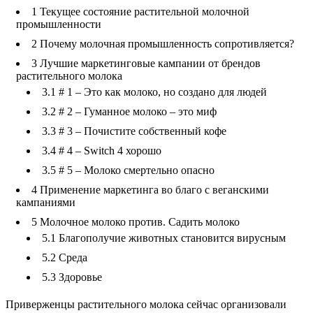
1
Текущее состояние растительной молочной
промышленности
2
Почему молочная промышленность сопротивляется?
3
Лучшие маркетинговые кампании от брендов
растительного молока
3.1
# 1 – Это как молоко, но создано для людей
3.2
# 2 – Гуманное молоко – это миф
3.3
# 3 – Почистите собственный кофе
3.4
# 4 – Switch 4 хорошо
3.5
# 5 – Молоко смертельно опасно
4
Применение маркетинга во благо с веганскими
кампаниями
5
Молочное молоко против. Садить молоко
5.1
Благополучие животных становится вирусным
5.2
Среда
5.3
Здоровье
Приверженцы растительного молока сейчас организовали