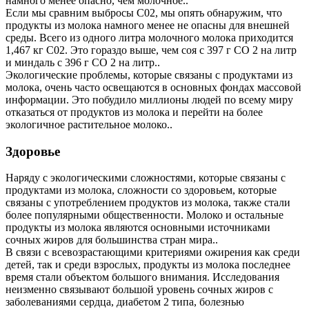
намного менее опасно, чем молочное..
Если мы сравним выбросы C02, мы опять обнаружим, что
продукты из молока намного менее не опасны для внешней
среды. Всего из одного литра молочного молока приходится
1,467 кг C02. Это гораздо выше, чем соя с 397 г CO 2 на литр
и миндаль с 396 г CO 2 на литр..
Экологические проблемы, которые связаны с продуктами из
молока, очень часто освещаются в основных фондах массовой
информации. Это побудило миллионы людей по всему миру
отказаться от продуктов из молока и перейти на более
экологичное растительное молоко..
Здоровье
Наряду с экологическими сложностями, которые связаны с
продуктами из молока, сложности со здоровьем, которые
связаны с употреблением продуктов из молока, также стали
более популярными общественности. Молоко и остальные
продукты из молока являются основными источниками
сочных жиров для большинства стран мира..
В связи с всевозрастающими критериями ожирения как среди
детей, так и среди взрослых, продукты из молока последнее
время стали объектом большого внимания. Исследования
неизменно связывают большой уровень сочных жиров с
заболеваниями сердца, диабетом 2 типа, болезнью