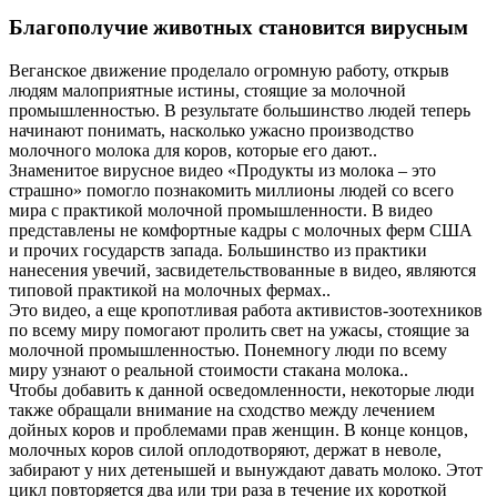
Благополучие животных становится вирусным
Веганское движение проделало огромную работу, открыв
людям малоприятные истины, стоящие за молочной
промышленностью. В результате большинство людей теперь
начинают понимать, насколько ужасно производство
молочного молока для коров, которые его дают..
Знаменитое вирусное видео «Продукты из молока – это
страшно» помогло познакомить миллионы людей со всего
мира с практикой молочной промышленности. В видео
представлены не комфортные кадры с молочных ферм США
и прочих государств запада. Большинство из практики
нанесения увечий, засвидетельствованные в видео, являются
типовой практикой на молочных фермах..
Это видео, а еще кропотливая работа активистов-зоотехников
по всему миру помогают пролить свет на ужасы, стоящие за
молочной промышленностью. Понемногу люди по всему
миру узнают о реальной стоимости стакана молока..
Чтобы добавить к данной осведомленности, некоторые люди
также обращали внимание на сходство между лечением
дойных коров и проблемами прав женщин. В конце концов,
молочных коров силой оплодотворяют, держат в неволе,
забирают у них детенышей и вынуждают давать молоко. Этот
цикл повторяется два или три раза в течение их короткой