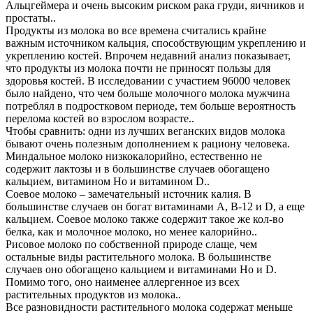
Альцгеймера и очень высоким риском рака груди, яичников и
простаты..
Продукты из молока во все времена считались крайне
важным источником кальция, способствующим укреплению и
укреплению костей. Впрочем недавний анализ показывает,
что продукты из молока почти не приносят пользы для
здоровья костей. В исследовании с участием 96000 человек
было найдено, что чем больше молочного молока мужчина
потреблял в подростковом периоде, тем больше вероятность
перелома костей во взрослом возрасте..
Чтобы сравнить: одни из лучших веганских видов молока
бывают очень полезным дополнением к рациону человека.
Миндальное молоко низкокалорийно, естественно не
содержит лактозы и в большинстве случаев обогащено
кальцием, витамином Но и витамином D..
Соевое молоко – замечательный источник калия. В
большинстве случаев он богат витаминами A, B-12 и D, а еще
кальцием. Соевое молоко также содержит такое же кол-во
белка, как и молочное молоко, но менее калорийно..
Рисовое молоко по собственной природе слаще, чем
остальные виды растительного молока. В большинстве
случаев оно обогащено кальцием и витаминами Но и D.
Помимо того, оно наименее аллергенное из всех
растительных продуктов из молока..
Все разновидности растительного молока содержат меньше