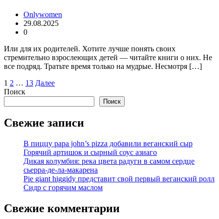
Onlywomen
29.08.2025
0
Или для их родителей. Хотите лучше понять своих
стремительно взрослеющих детей — читайте книги о них. Не
все подряд. Тратьте время только на мудрые. Несмотря […]
Пагинация
1
2
…
13
Далее
Поиск
записей
Поиск
Свежие записи
В пиццу papa john’s pizza добавили веганский сыр
Горячий артишок и сырный соус азиаго
Дикая колумбия: река цвета радуги в самом сердце
сьерра-де-ла-макарена
Pie giant higgidy представит свой первый веганский ролл
Сидр с горячим маслом
Свежие комментарии