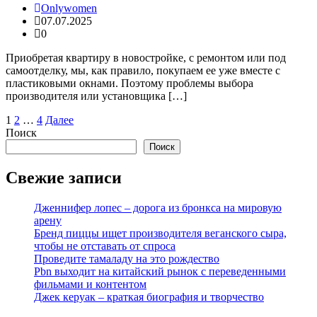
Onlywomen
07.07.2025
0
Приобретая квартиру в новостройке, с ремонтом или под
самоотделку, мы, как правило, покупаем ее уже вместе с
пластиковыми окнами. Поэтому проблемы выбора
производителя или установщика […]
Пагинация
1
2
…
4
Далее
Поиск
записей
Поиск
Свежие записи
Дженнифер лопес – дорога из бронкса на мировую
арену
Бренд пиццы ищет производителя веганского сыра,
чтобы не отставать от спроса
Проведите тамаладу на это рождество
Pbn выходит на китайский рынок с переведенными
фильмами и контентом
Джек керуак – краткая биография и творчество