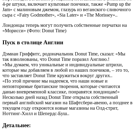
4-ре штуки, включает культовые пончики, также «Pump up the
Jam» с малиновым джемом, глазурь из веганского сливочного
сыра с «Fairy Godmother», «Sia Later» и «The Morissey»..
Лондонцы теперь могут получить собственные перчатки на
«Морисси» (Фото: Donut Time)
Пуск в столице Англии
Дэмиан Гриффитс, родоначальник Donut Time, сказал: «Мы
так взволнованы, что Donut Time поразил Англию.!
«Мы думаем, что уникальные и индивидуальные штрихи,
которые мы добавляем в любой из наших пончиков, – это то,
что заставляет Donut Time кружиться вокруг других..
«По этой причине мы надеемся, что наши новые и
неповторимые британские творения, которые считаются
данью вневременной классике, понравятся лондонцам!»
Несколько дней назад Donut Time открыла собственный
первый английский магазин на Шафтсбери-авеню, а позднее в
текущем году откроются новые магазины на Олд-стрит,
Ноттинг-Хилл и Шепердс-Буш..
Детальнее: