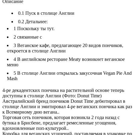
Описание
0.1
Пуск в столице Англии
0.2
Детальнее:
1
Поскольку ты тут.
2
связанные с
3
Веганское кафе, предлагающее 20 видов пончиков,
откроется в столице Англии
4
В английском ресторане Meaty возникнет веганское
меню
5
В столице Англии открылась закусочная Vegan Pie And
Mash
4-ре декадентских пончика на растительной основе теперь
доступны в столице Англии (Фото: Donut Time)
Австралийский бренд пончиков Donut Time дебютировал в
столице Англии и эмитировал 4-ре веганских пончика как раз
к Всемирному дню вегана..
Торговая сеть пончиков, которая возникла 2 года назад с
бутика в Брисбене, предлагает ремесленные угощения,
вдохновленные поп-культурой..
Коробка для веганских угощений, поставляемая в упаковке по