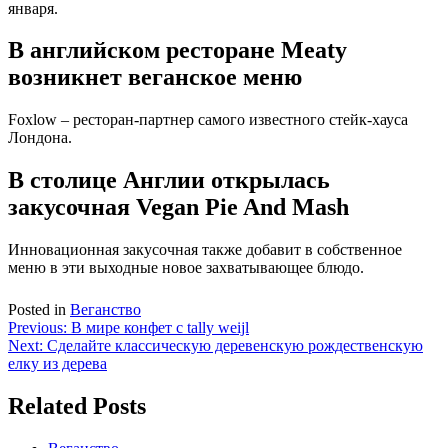
января.
В английском ресторане Meaty
возникнет веганское меню
Foxlow – ресторан-партнер самого известного стейк-хауса
Лондона.
В столице Англии открылась
закусочная Vegan Pie And Mash
Инновационная закусочная также добавит в собственное
меню в эти выходные новое захватывающее блюдо.
Posted in
Веганство
Навигация
Previous:
В мире конфет с tally weijl
Next:
Сделайте классическую деревенскую рождественскую
по
елку из дерева
записям
Related Posts