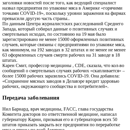
заголовки новостей после того, как ведущий специалист
назвал предприятия по упаковке мяса в Америке «горячими
точками COVID-19», поскольку уровни заражения на фирмах
превысили другую часть страны..
По данным Центра журналистских расследований Среднего
Запада, который собирал данные о позитивных случаях и
смертельных исходах, по состоянию на 19 мая было
зарегистрировано не менее 15000 оформленных позитивных
случаев, которые связаны с предприятиями по упаковке мяса,
как минимум, на 192 заводах в 32 штатах и не менее не менее
63 оформленных случаев смерти рабочих на 31 заводе в 18
штатах.
Карен Смит, профессор медицины , CDE, сказала, что кол-во
сообщений о смертельных случаях рабочих «скапливается» –
более 15000 рабочих заразились COVID-19. Она добавила:
«Сохранение мясных заводов в Делавэре вредит здоровью
рабочих, окружающего сообщества и потребителей».
Передача заболевания
Нил Барнард, врач медицины, FACC, глава государства
Комитета докторов по ответственной медицине, написал
губернатору Карни, призывая его и губернаторов всех 50
штатов приказать закрыть все предприятия по переработке
мяса и птицы по всей Америке..