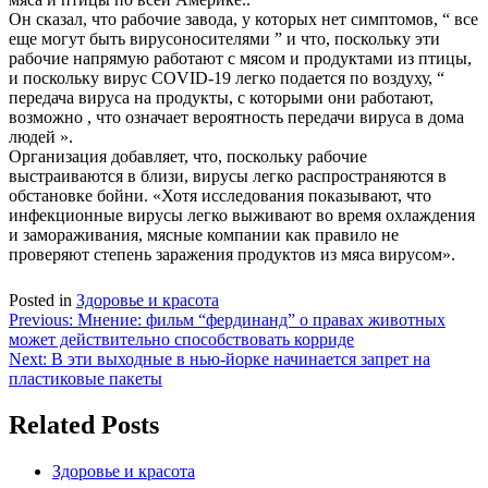
Он сказал, что рабочие завода, у которых нет симптомов, “ все
еще могут быть вирусоносителями ” и что, поскольку эти
рабочие напрямую работают с мясом и продуктами из птицы,
и поскольку вирус COVID-19 легко подается по воздуху, “
передача вируса на продукты, с которыми они работают,
возможно , что означает вероятность передачи вируса в дома
людей ».
Организация добавляет, что, поскольку рабочие
выстраиваются в близи, вирусы легко распространяются в
обстановке бойни. «Хотя исследования показывают, что
инфекционные вирусы легко выживают во время охлаждения
и замораживания, мясные компании как правило не
проверяют степень заражения продуктов из мяса вирусом».
Posted in
Здоровье и красота
Навигация
Previous:
Мнение: фильм “фердинанд” о правах животных
может действительно способствовать корриде
по
Next:
В эти выходные в нью-йорке начинается запрет на
записям
пластиковые пакеты
Related Posts
Здоровье и красота