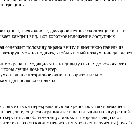
ать трещины.
роходные, трехходовые, двухдорожечные скользящие окна и
ывает каждый вид. Вот короткое изложение доступных
ая содержит половину экрана внизу и внешнюю панель из
ь, которую можно поднять, чтобы чистый воздух попадал через
вину экрана, находящиеся на индивидуальных дорожках, что
 чтобы лучше ловить ветер.
вухканальное штормовое окно, но горизонтально..
ками для большого пальца..
угловые стыки перекрывались на крепость. Стыки внахлест
еть регулирующиеся ограничители вентиляции на внутренней
отверстия для облегчения установки и хорошая защита от
рите окна со стеклом с невысоким уровнем излучения (low-E).