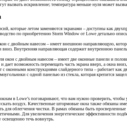
гут вызвать искривление; температура меньше нуля может вызв
а
сий, которые летом заменяются экранами – доступны как двухп
водство по приобретению Storm Window от Lowe детально опис
окон с двойным навесом – имеет внешнюю направляющую, котор
 или вниз. Внутренняя направляющая содержит внутреннюю панел
ля окон с двойным навесом – имеет две оконные панели и поло
 дает возможность перемещать часть экрана вверх, а окна вниз,
т с оконными конструкциями слайдерного типа – работает как д
моугольники с одной панелью из стекла, которая крепится защел
кнам в Lowe’s поговаривают, что вам нужно проверить, чтобы 
пускать воздух. Качественные штормовые окна также обязаны им
ь для облегчения чистки. В рамах обязаны быть просверленные 
метичными. Для увеличения энергетические эффективности подбе
у освещению течь вовнутрь.