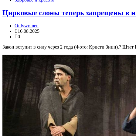
Цирковые слоны теперь запрещены в н
Onlywomen
16.08.2025
0
Закон вступит в силу через 2 года (Фото: Кристи Зинн).? Шта