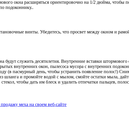
мового окна расширяться ориентировочно на 1/2 дюйма, чтобы 
по подоконнику..
тановочные винты. Убедитесь, что просвет между окном и рамой
на будут служить десятилетия. Внутренние вставки штормового 
рытых внутренних окон, пылесоса мусора с внутренних подокон
 году (в пасмурный день, чтобы устранить появление полос!) Сн
из шланга и промойте водой с мылом, смойте остатки мыла, дайт
стекол, чтобы дать им блеск и удалить отпечатки пальцев, полос
 продажу меха на своем веб-сайте