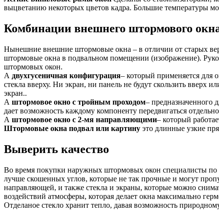
выцветанию некоторых цветов кадра. Большие температуры мо
Комбинации внешнего штормового окн
Нынешние внешние штормовые окна – в отличии от старых вер
штормовые окна в подвальном помещении (изображение). Руко
штормовых окон.
А
двухгусеничная конфигурация
– который применяется для 
стекла вверху. Ни экран, ни панель не будут скользить вверх
экран..
А
штормовое окно с тройным проходом
– предназначенного д
дает возможность каждому компоненту передвигаться отдельно и
А
штормовое окно с 2-мя направляющими
– который работае
Штормовые окна подвал или картину
это длинные узкие пря
Выверить качество
Во время покупки наружных штормовых окон специалисты по о
лучше скошенных углов, которые не так прочные и могут про
направляющей, и также стекла и экраны, которые можно снимат
воздействий атмосферы, которая делает окна максимально гер
Отделаное стекло хранит тепло, давая возможность природном