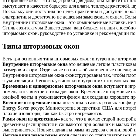
Штормовые окна – это надстройка для дома, она защитит от п
выступают в качестве барьеров для влаги, теплоудержателей,
Поскольку они доступны по цене, практичны и доступны в бол
альтернативы достаточно не дешевым заменяемым окнам. Боль
Внутренние штормовые окна – это обыкновенные вставки, не 
Стиль архитектуры Вашего дома, ваш бюджет и ваши способнос
штормовых окон, руководстве по установке и рекомендации по 
Типы штормовых окон
Есть три основных типа штормовых окон: внутренние штормов
Внутренние штормовые окна
это дешевые легкие пластиковые
размеров и форм. Отдельные из них – обыкновенные панели; и
Внутренние штормовые окна сконструированы так, чтобы плот
звукоизоляции. Легкость установки внутренних штормовых око
Временные и единоразовые штормовые окна
вступают в игр
помещаются внутри стекла для окон. Временные штормовые ок
клейкой ленты и усаживаются феном для создания хорошего пр
Внешние штормовые окна
доступны в самых разных конфигу
Energy Saver, ресурс Министерства энергетики США для потреб
плохие изоляторы, так как быстро нагреваются.
Рамы окон из древесины
– как те, что в домах старой построй
древесины расширяются и сжимаются при больших и малых темп
выветриваются. Новые варианты рамы из дерева с виниловой 
Легкие виниловые рамы окон
сделаны со стабилизаторами, к