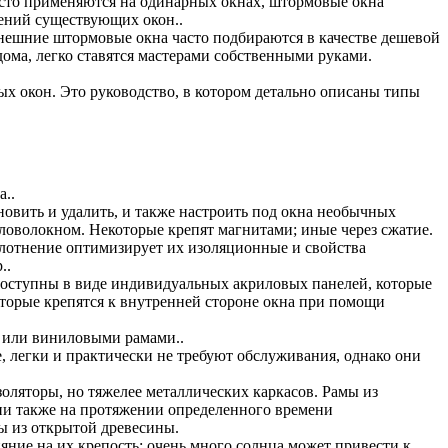
часто применяются на одинарных окнах, штормовые окна
нений существующих окон..
внешние штормовые окна часто подбираются в качестве дешевой
ома, легко ставятся мастерами собственными руками.
х окон. Это руководство, в котором детально описаны типы
..
новить и удалить, и также настроить под окна необычных
ловолокном. Некоторые крепят магнитами; иные через сжатие.
лотнение оптимизирует их изоляционные и свойства
..
доступны в виде индивидуальных акриловых панелей, которые
торые крепятся к внутренней стороне окна при помощи
 или виниловыми рамами..
 легки и практически не требуют обслуживания, однако они
изоляторы, но тяжелее металлических каркасов. Рамы из
ни также на протяжении определенного времени
ы из открытой древесины.
яние на их крепость; очень много солнца может привести к