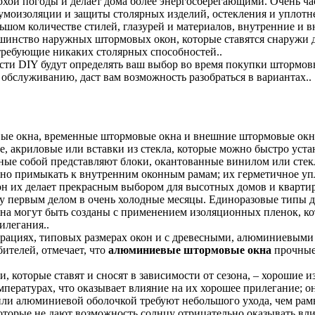
лохой погоды и делает дома более энергосберегающими. Очень 
 шумоизоляции и защиты столярных изделий, остекления и уплот
ьшом количестве стилей, глазурей и материалов, внутренние и 
шинство наружных штормовых окон, которые ставятся снаружи д
требующие никаких столярных способностей..
ти DIY будут определять ваш выбор во время покупки штормовы
обслуживанию, даст вам возможность разобраться в вариантах..
ые окна, временные штормовые окна и внешние штормовые окна
, акриловые или вставки из стекла, которые можно быстро уста
ные собой представляют блоки, окантованные винилом или стек
но примыкать к внутренним оконным рамам; их герметичное уп
н их делает прекрасным выбором для высотных домов и квартир
у первым делом в очень холодные месяцы. Единоразовые типы 
на могут быть созданы с применением изоляционных пленок, ко
илегания..
рациях, типовых размерах окон и с древесными, алюминиевыми
ителей, отмечает, что
алюминиевые штормовые окна
прочные,
ки, которые ставят и сносят в зависимости от сезона, – хорошие 
ературах, что оказывает влияние на их хорошее прилегание; о
или алюминиевой оболочкой требуют небольшого ухода, чем рам
оторые не дают возможность солнцу отрицательно оказывать вли