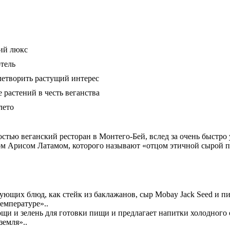
кий люкс
тель
летворить растущий интерес
 растений в честь веганства
лето
ью веганский ресторан в Монтего-Бей, вслед за очень быстро 
рачом Арисом Латамом, которого называют «отцом этичной сырой 
ующих блюд, как стейк из баклажанов, сыр Mobay Jack Seed и пи
емпературе»..
ощи и зелень для готовки пищи и предлагает напитки холодног
земля»..