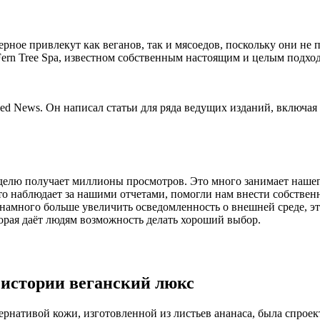
рное привлекут как веганов, так и мясоедов, поскольку они не 
Fern Tree Spa, известном собственным настоящим и целым под
ed News. Он написал статьи для ряда ведущих изданий, включая Ga
делю получает миллионы просмотров. Это много занимает нашего
кто наблюдает за нашими отчетами, помогли нам внести собствен
 намного больше увеличить осведомленность о внешней среде, э
орая даёт людям возможность делать хороший выбор.
в истории веганский люкс
ернативой кожи, изготовленной из листьев ананаса, была спрое