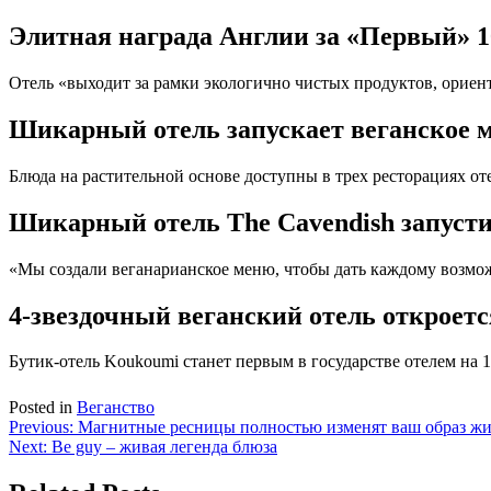
Элитная награда Англии за «Первый» 
Отель «выходит за рамки экологично чистых продуктов, ориенти
Шикарный отель запускает веганское м
Блюда на растительной основе доступны в трех ресторациях оте
Шикарный отель The Cavendish запустит
«Мы создали веганарианское меню, чтобы дать каждому возмо
4-звездочный веганский отель откроется
Бутик-отель Koukoumi станет первым в государстве отелем на 
Posted in
Веганство
Навигация
Previous:
Магнитные ресницы полностью изменят ваш образ ж
Next:
Be guy – живая легенда блюза
по
записям