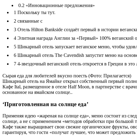
0.2
«Инновационные предложения»
1
Поскольку ты тут.
2
связанные с
3
Отель Hilton Bankside создаёт первый в истории веганс
4
Элитная награда Англии за «Первый» 100% веганский о
5
Шикарный отель запускает веганское меню, чтобы удов
6
Шикарный отель The Cavendish запустит меню на основе
7
4-звездочный веганский отель откроется в Греции в это 
Сырая еда для любителей вкусно поесть (Фото: Прилагается)
Шикарный отель на Ямайке открыл собственный первый полност
Кафе Ital, размещенное в отеле Half Moon, в партнерстве с в
основанное на ямайском солнце..
‘Приготовленная на солнце еда’
Применяя идею «жареная на солнце еда», меню состоит из след
солнце, а не с применением «методов обработки при большой т
Кафе также выращивает свои свежие органические фрукты, ов
гарантируя, что гости «получат лучшее, что может предложить 