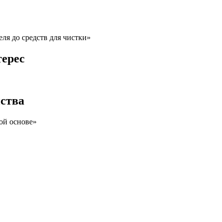
еля до средств для чистки»
терес
нства
ой основе»