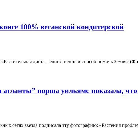
онконге 100% веганской кондитерской
 «Растительная диета – единственный способ помочь Земля» (Фот
и атланты” порша уильямс показала, что
льных сетях звезда подписала эту фотографию: «Растения пробл