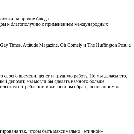
похожи на прочие блюда..
ходом к благополучию с применением международных
y Times, Attitude Magazine, Oh Comely и The Huffington Post, а
 своего времени, денег и трудную работу. Но мы делаем это,
ный депозит, мы могли бы сделать намного больше.
тическом потреблении и жизненном образе, основанном на
ктирована так, чтобы быть максимально «этичной»