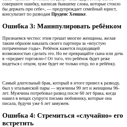
совершите ошибку, написав бывшему слова, которые стоило
бы держать при себе», — предупреждает семейный юрист,
консультант по разводам
Пруденс Хеншке
.
Ошибка 3: Манипулировать ребёнком
Признаемся честно: этим грешат многие женщины, желая
таким образом наказать своего партнера за «впустую
потраченные годы». Ребёнок кажется подходящей
возможностью сделать это. Но не превращайте сына или дочь
в «предмет торговли»! От того, что ребёнок будет реже
видеться с отцом, хуже будет не только отцу, но и ребёнку.
Самый длительный брак, который в итоге привел к разводу,
был у итальянской пары — мужчины 99 лет и женщины 96-
лет. Мужчина потребовал развод после 60 лет брака, когда
нашел в вещах супруги письма любовнику, которые она
писала, будучи уже 6 лет замужем.
Ошибка 4: Стремиться «случайно» его
встретить