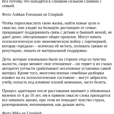
Все потому, что находятся в слишком сильном слиянии с
семьей.
Фото Ashkan Forouzani on Unsplash
Чтобы переосмыслить свою жизнь, найти новые цели и
смыслы, они уходят на большую дистанцию от семьи:
прекращают поддерживать связь с детьми и бывшей женой, не
дают денег, обесценивают общее прошлое. Могут начать
психологическую или экономическую войну с партнершей,
которая «предала» – всячески ей мстить, поливать грязью ее
репутацию, лишать ее материальной поддержки.
Дети, которые изначально были на стороне отца из чувства
жалости, скоро меняют свое отношение – он теряет в их глазах
авторитет (отчасти срабатывают негативные установки самой
матери). Кроме того, многочисленные семейные разборки
влияют на их психологическое состояние – могут забросить
учебу, попасть под влияние плохой компании, часто болеть.
Процесс адаптации после расставания занимает у обиженных
мужчин от 4 до 10 лет, им в прямом смысле слова приходится
все начинать заново, при этом не покидает чувство страха,
разочарования, непонимания, как дальше жить.
Фото Mika on Unsplash