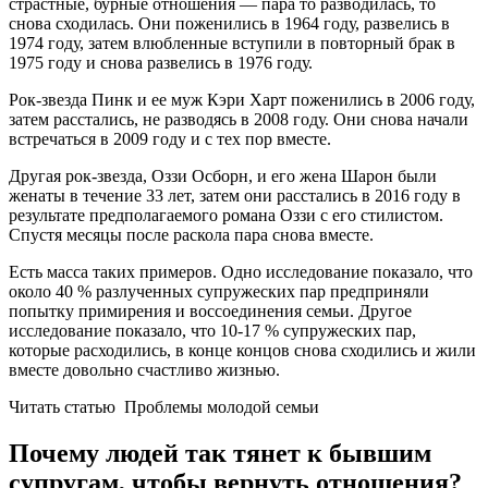
страстные, бурные отношения — пара то разводилась, то
снова сходилась. Они поженились в 1964 году, развелись в
1974 году, затем влюбленные вступили в повторный брак в
1975 году и снова развелись в 1976 году.
Рок-звезда Пинк и ее муж Кэри Харт поженились в 2006 году,
затем расстались, не разводясь в 2008 году. Они снова начали
встречаться в 2009 году и с тех пор вместе.
Другая рок-звезда, Оззи Осборн, и его жена Шарон были
женаты в течение 33 лет, затем они расстались в 2016 году в
результате предполагаемого романа Оззи с его стилистом.
Спустя месяцы после раскола пара снова вместе.
Есть масса таких примеров. Одно исследование показало, что
около 40 % разлученных супружеских пар предприняли
попытку примирения и воссоединения семьи. Другое
исследование показало, что 10-17 % супружеских пар,
которые расходились, в конце концов снова сходились и жили
вместе довольно счастливо жизнью.
Читать статью
Проблемы молодой семьи
Почему людей так тянет к бывшим
супругам, чтобы вернуть отношения?