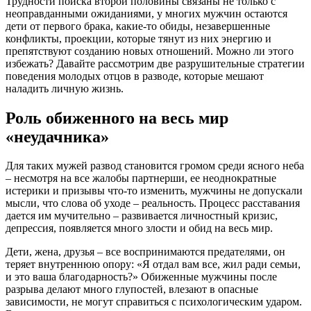
Трудности поиска второй половины связаны не только с
неоправданными ожиданиями, у многих мужчин остаются
дети от первого брака, какие-то обиды, незавершенные
конфликты, проекции, которые тянут из них энергию и
препятствуют созданию новых отношений. Можно ли этого
избежать? Давайте рассмотрим две разрушительные стратегии
поведения молодых отцов в разводе, которые мешают
наладить личную жизнь.
Роль обиженного на весь мир
«неудачника»
Для таких мужей развод становится громом среди ясного неба
– несмотря на все жалобы партнерши, ее неоднократные
истерики и призывы что-то изменить, мужчины не допускали
мысли, что слова об уходе – реальность. Процесс расставания
дается им мучительно – развивается личностный кризис,
депрессия, появляется много злости и обид на весь мир.
Дети, жена, друзья – все воспринимаются предателями, он
теряет внутреннюю опору: «Я отдал вам все, жил ради семьи,
и это ваша благодарность?» Обиженные мужчины после
разрыва делают много глупостей, влезают в опасные
зависимости, не могут справиться с психологическим ударом.