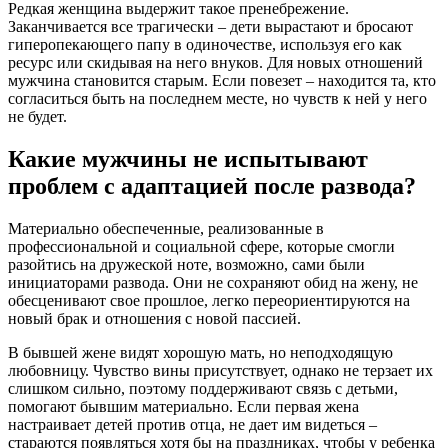
Редкая женщина выдержит такое пренебрежение.
Заканчивается все трагически – дети вырастают и бросают
гиперопекающего папу в одиночестве, используя его как
ресурс или скидывая на него внуков. Для новых отношений
мужчина становится старым. Если повезет – находится та, кто
согласиться быть на последнем месте, но чувств к ней у него
не будет.
Какие мужчины не испытывают
проблем с адаптацией после развода?
Материально обеспеченные, реализованные в
профессиональной и социальной сфере, которые смогли
разойтись на дружеской ноте, возможно, сами были
инициаторами развода. Они не сохраняют обид на жену, не
обесценивают свое прошлое, легко переориентируются на
новый брак и отношения с новой пассией.
В бывшей жене видят хорошую мать, но неподходящую
любовницу. Чувство вины присутствует, однако не терзает их
слишком сильно, поэтому поддерживают связь с детьми,
помогают бывшим материально. Если первая жена
настраивает детей против отца, не дает им видеться –
стараются появляться хотя бы на праздниках, чтобы у ребенка