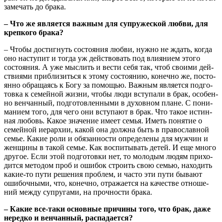
заме­чать до брака.
– Что же явля­ет­ся важ­ным для супру­же­ской люб­ви, для
креп­ко­го брака?
– Что­бы достиг­нуть состо­я­ния люб­ви, нуж­но не ждать, когда
оно насту­пит и тогда уж дей­ство­вать под вли­я­ни­ем это­го
состо­я­ния. А уже мыс­лить и вести себя так, чтоб сво­и­ми дей­
стви­я­ми при­бли­зить­ся к это­му состо­я­нию, конеч­но же, посто­
ян­но обра­ща­ясь к Богу за помо­щью. Важ­ным явля­ет­ся под­го­
тов­ка к семей­ной жиз­ни, что­бы люди всту­па­ли в брак, осо­бен­
но вен­чан­ный, под­го­тов­лен­ны­ми в духов­ном плане. С пони­
ма­ни­ем того, для чего они всту­па­ют в брак. Что такое истин­
ная любовь. Какое зна­че­ние име­ет семья. Иметь поня­тие о
семей­ной иерар­хии, какой она долж­на быть в пра­во­слав­ной
семье. Какие роли и обя­зан­но­сти опре­де­ле­ны для муж­чин и
жен­щи­ны в такой семье. Как вос­пи­ты­вать детей. И еще мно­го
дру­гое. Если этой под­го­тов­ки нет, то моло­дым людям при­хо­
дит­ся мето­дом проб и оши­бок стро­ить свою семью, нахо­дить
какие-то пути реше­ния про­блем, и часто эти пути быва­ют
оши­боч­ны­ми, что, конеч­но, отра­жа­ет­ся на каче­стве отно­ше­
ний меж­ду супру­га­ми, на проч­но­сти брака.
– Какие все-таки основ­ные при­чи­ны того, что брак, даже
неред­ко и вен­чан­ный, распадается?