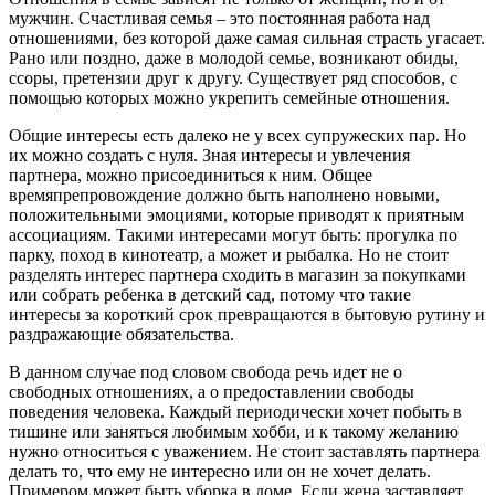
мужчин. Счастливая семья – это постоянная работа над
отношениями, без которой даже самая сильная страсть угасает.
Рано или поздно, даже в молодой семье, возникают обиды,
ссоры, претензии друг к другу. Существует ряд способов, с
помощью которых можно укрепить семейные отношения.
Общие интересы есть далеко не у всех супружеских пар. Но
их можно создать с нуля. Зная интересы и увлечения
партнера, можно присоединиться к ним. Общее
времяпрепровождение должно быть наполнено новыми,
положительными эмоциями, которые приводят к приятным
ассоциациям. Такими интересами могут быть: прогулка по
парку, поход в кинотеатр, а может и рыбалка. Но не стоит
разделять интерес партнера сходить в магазин за покупками
или собрать ребенка в детский сад, потому что такие
интересы за короткий срок превращаются в бытовую рутину и
раздражающие обязательства.
В данном случае под словом свобода речь идет не о
свободных отношениях, а о предоставлении свободы
поведения человека. Каждый периодически хочет побыть в
тишине или заняться любимым хобби, и к такому желанию
нужно относиться с уважением. Не стоит заставлять партнера
делать то, что ему не интересно или он не хочет делать.
Примером может быть уборка в доме. Если жена заставляет