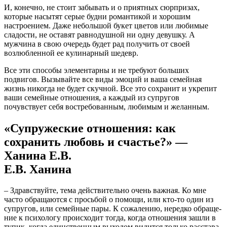
И, конечно, не стоит забывать и о приятных сюрпризах,
которые насытят серые будни романтикой и хорошим
настроением. Даже небольшой букет цветов или любимые
сладости, не оставят равнодушной ни одну девушку. А
мужчина в свою очередь будет рад получить от своей
возлюбленной ее кулинарный шедевр.
Все эти способы элементарны и не требуют больших
подвигов. Вызывайте все виды эмоций и ваша семейная
жизнь никогда не будет скучной. Все это сохранит и укрепит
ваши семейные отношения, а каждый из супругов
почувствует себя востребованным, любимым и желанным.
«Супружеские отношения: как
сохранить любовь и счастье?» —
Ханина Е.В.
Е.В. Ханина
– Здрав­ствуй­те, тема дей­стви­тель­но очень важ­ная. Ко мне
часто обра­ща­ют­ся с прось­бой о помо­щи, или кто-то один из
супру­гов, или семей­ные пары. К сожа­ле­нию, неред­ко обра­ще­
ние к пси­хо­ло­гу про­ис­хо­дит тогда, когда отно­ше­ния зашли в
тупик, когда един­ствен­ным выхо­дом видит­ся толь­ко рас­ста­ва­