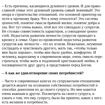
– Есть при­чи­ны, каса­ю­щи­е­ся духов­но­го уров­ня. И для пра­во­
слав­ной семьи этот духов­ный уро­вень самый зна­чи­мый! Это
опо­ра в стро­и­тель­стве отно­ше­ний, это основ­ной ори­ен­тир на
пути к проч­но­му бра­ку. Что к нему отно­сит­ся? Это систе­ма
цен­но­стей, поня­тие смыс­ла брач­ной жиз­ни, поня­тие добра и
зла. Вот тут очень важ­но, чтоб все это сов­па­да­ло у супру­гов.
Не столь­ко сов­ме­сти­мость харак­те­ров, а сов­па­де­ние цен­но­
стей. Недо­ста­ток раз­ви­тия лич­но­сти супру­гов при­во­дит к
кри­зи­су в семье. Одно из про­яв­ле­ний недо­стат­ка раз­ви­тия
супру­гов как лич­но­сти – это их эго­изм. Неже­ла­ние, неуме­ние
состра­дать и чув­ство­вать дру­го­го, жить так, «что­бы толь­ко
мне было хоро­шо», что­бы мне было удоб­но, ком­форт­но. И
чело­ве­ку, вырос­ше­му в совре­мен­ном мире, очень тяже­ло пере­
стро­ить­ся, что­бы жить в под­лин­ной хри­сти­ан­ской люб­ви, в
посвя­щен­но­сти друг дру­гу, в пред­сто­я­нии перед Богом.
– А как же удо­вле­тво­ре­ние сво­их потребностей?
– Часто в совре­мен­ных кни­гах по супру­же­ским отно­ше­ни­ям
дела­ет­ся акцент на осо­зна­нии соб­ствен­ных потреб­но­стей и
спо­со­бах доне­се­ния их до сво­е­го супру­га. Но мне кажет­ся
очень важ­ным и дру­гое. Посмот­реть на сво­е­го супру­га, и
узнать о том, что ему, супру­гу, было бы при­ят­но, какие у него
есть жела­ния и потребности.