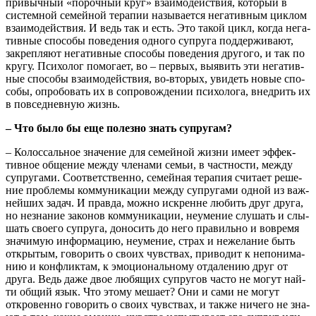
при­выч­ный «пороч­ный круг» вза­и­мо­дей­ствия, кото­рый в
систем­ной семей­ной тера­пии назы­ва­ет­ся нега­тив­ным цик­лом
вза­и­мо­дей­ствия. И ведь так и есть. Это такой цикл, когда нега­
тив­ные спо­со­бы пове­де­ния одно­го супру­га под­дер­жи­ва­ют,
закреп­ля­ют нега­тив­ные спо­со­бы пове­де­ния дру­го­го, и так по
кру­гу. Пси­хо­лог помо­га­ет, во – пер­вых, выявить эти нега­тив­
ные спо­со­бы вза­и­мо­дей­ствия, во-вто­рых, уви­деть новые спо­
со­бы, опро­бо­вать их в сопро­вож­де­нии пси­хо­ло­га, внед­рить их
в повсе­днев­ную жизнь.
– Что было бы еще полез­но знать супругам?
– Колос­саль­ное зна­че­ние для семей­ной жиз­ни име­ет эффек­
тив­ное обще­ние меж­ду чле­на­ми семьи, в част­но­сти, меж­ду
супру­га­ми. Соот­вет­ствен­но, семей­ная тера­пия счи­та­ет реше­
ние про­бле­мы ком­му­ни­ка­ции меж­ду супру­га­ми одной из важ­
ней­ших задач. И прав­да, мож­но искренне любить друг дру­га,
но незна­ние зако­нов ком­му­ни­ка­ции, неуме­ние слу­шать и слы­
шать сво­е­го супру­га, доно­сить до него пра­виль­но и вовре­мя
зна­чи­мую инфор­ма­цию, неуме­ние, страх и неже­ла­ние быть
откры­тым, гово­рить о сво­их чув­ствах, при­во­дит к непо­ни­ма­
нию и кон­флик­там, к эмо­ци­о­наль­но­му отда­ле­нию друг от
дру­га. Ведь даже двое любя­щих супру­гов часто не могут най­
ти общий язык. Что это­му меша­ет? Они и сами не могут
откро­вен­но гово­рить о сво­их чув­ствах, и так­же ниче­го не зна­