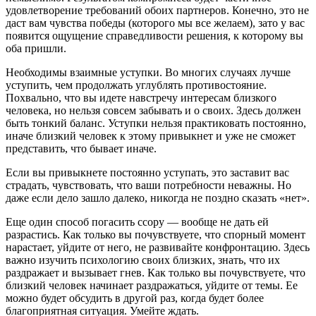
удовлетворение требований обоих партнеров. Конечно, это не
даст вам чувства победы (которого мы все желаем), зато у вас
появится ощущение справедливости решения, к которому вы
оба пришли.
Необходимы взаимные уступки. Во многих случаях лучше
уступить, чем продолжать углублять противостояние.
Похвально, что вы идете навстречу интересам близкого
человека, но нельзя совсем забывать и о своих. Здесь должен
быть тонкий баланс. Уступки нельзя практиковать постоянно,
иначе близкий человек к этому привыкнет и уже не сможет
представить, что бывает иначе.
Если вы привыкнете постоянно уступать, это заставит вас
страдать, чувствовать, что ваши потребности неважны. Но
даже если дело зашло далеко, никогда не поздно сказать «нет».
Еще один способ погасить ссору — вообще не дать ей
разрастись. Как только вы почувствуете, что спорный момент
нарастает, уйдите от него, не развивайте конфронтацию. Здесь
важно изучить психологию своих близких, знать, что их
раздражает и вызывает гнев. Как только вы почувствуете, что
близкий человек начинает раздражаться, уйдите от темы. Ее
можно будет обсудить в другой раз, когда будет более
благоприятная ситуация. Умейте ждать.