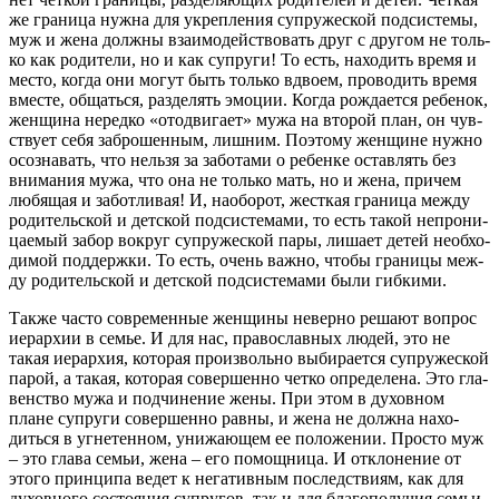
же гра­ни­ца нуж­на для укреп­ле­ния супру­же­ской под­си­сте­мы,
муж и жена долж­ны вза­и­мо­дей­ство­вать друг с дру­гом не толь­
ко как роди­те­ли, но и как супру­ги! То есть, нахо­дить вре­мя и
место, когда они могут быть толь­ко вдво­ем, про­во­дить вре­мя
вме­сте, общать­ся, раз­де­лять эмо­ции. Когда рож­да­ет­ся ребе­нок,
жен­щи­на неред­ко «ото­дви­га­ет» мужа на вто­рой план, он чув­
ству­ет себя забро­шен­ным, лиш­ним. Поэто­му жен­щине нуж­но
осо­зна­вать, что нель­зя за забо­та­ми о ребен­ке остав­лять без
вни­ма­ния мужа, что она не толь­ко мать, но и жена, при­чем
любя­щая и забот­ли­вая! И, наобо­рот, жест­кая гра­ни­ца меж­ду
роди­тель­ской и дет­ской под­си­сте­ма­ми, то есть такой непро­ни­
ца­е­мый забор вокруг супру­же­ской пары, лиша­ет детей необ­хо­
ди­мой под­держ­ки. То есть, очень важ­но, что­бы гра­ни­цы меж­
ду роди­тель­ской и дет­ской под­си­сте­ма­ми были гибкими.
Так­же часто совре­мен­ные жен­щи­ны невер­но реша­ют вопрос
иерар­хии в семье. И для нас, пра­во­слав­ных людей, это не
такая иерар­хия, кото­рая про­из­воль­но выби­ра­ет­ся супру­же­ской
парой, а такая, кото­рая совер­шен­но чет­ко опре­де­ле­на. Это гла­
вен­ство мужа и под­чи­не­ние жены. При этом в духов­ном
плане супру­ги совер­шен­но рав­ны, и жена не долж­на нахо­
дить­ся в угне­тен­ном, уни­жа­ю­щем ее поло­же­нии. Про­сто муж
– это гла­ва семьи, жена – его помощ­ни­ца. И откло­не­ние от
это­го прин­ци­па ведет к нега­тив­ным послед­стви­ям, как для
духов­но­го состо­я­ния супру­гов, так и для бла­го­по­лу­чия семьи.