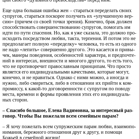
Еще одна боль­шая ошиб­ка жен – ста­рать­ся пере­де­лать сво­их
супру­гов, ста­рать­ся поско­рее полу­чить их «улуч­шен­ную вер­
сию» (при­чем со сво­ей точ­ки зре­ния). Конеч­но, брак дол­жен
спо­соб­ство­вать совер­шен­ство­ва­нию супру­гов, помо­гать им
идти по пути спа­се­ния. Но, как я уже ска­за­ла, это долж­но про­
ис­хо­дить посред­ством люб­ви, так­та, тер­пе­ния. И потом это не
пред­по­ла­га­ет пол­ную «пере­дел­ку» чело­ве­ка, то есть из одно­го
не надо «лепить» совер­шен­но дру­го­го. Это каса­ет­ся и при­вы­
чек, мане­ры пове­де­ния, осо­бен­но­стей харак­те­ра, и пред­по­чте­
ний в инте­ре­сах, внеш­но­сти и мно­го­го дру­го­го, то есть того,
что не про­ти­во­ре­чит пра­во­слав­ным прин­ци­пам. Что про­сто
явля­ет­ся его инди­ви­ду­аль­ны­ми каче­ства­ми, кото­рые могут,
конеч­но, и не нра­вить­ся. Одна­ко с ними мож­но, а ино­гда и
нуж­но, либо сми­рить­ся, либо в отно­ше­нии их прий­ти к ком­
про­мис­су, к какой-то дого­во­рен­но­сти с супру­гом по пово­ду
места, вре­ме­ни и фор­мы про­яв­ле­ния этих его инди­ви­ду­аль­
ных сторон.
– Спа­си­бо боль­шое, Еле­на Вади­мов­на, за инте­рес­ный раз­
го­вор. Что­бы Вы поже­ла­ли всем семей­ным парам?
– Я хочу поже­лать всем супру­же­ским парам люб­ви, вза­и­мо­по­
ни­ма­ния, береж­но­го отно­ше­ния друг к дру­гу, и помо­щи
Божьей в семей­ной жизни!