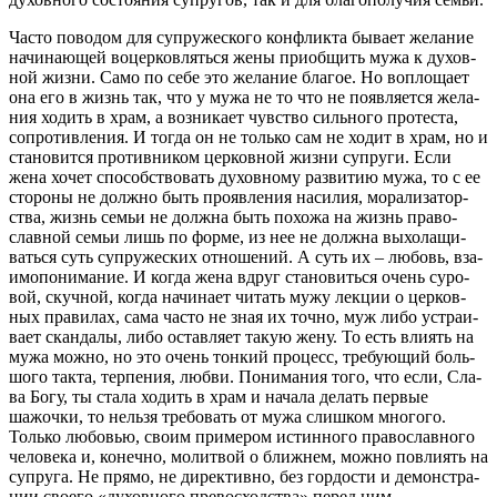
Часто пово­дом для супру­же­ско­го кон­флик­та быва­ет жела­ние
начи­на­ю­щей воцер­ков­лять­ся жены при­об­щить мужа к духов­
ной жиз­ни. Само по себе это жела­ние бла­гое. Но вопло­ща­ет
она его в жизнь так, что у мужа не то что не появ­ля­ет­ся жела­
ния ходить в храм, а воз­ни­ка­ет чув­ство силь­но­го про­те­ста,
сопро­тив­ле­ния. И тогда он не толь­ко сам не ходит в храм, но и
ста­но­вит­ся про­тив­ни­ком цер­ков­ной жиз­ни супру­ги. Если
жена хочет спо­соб­ство­вать духов­но­му раз­ви­тию мужа, то с ее
сто­ро­ны не долж­но быть про­яв­ле­ния наси­лия, мора­ли­за­тор­
ства, жизнь семьи не долж­на быть похо­жа на жизнь пра­во­
слав­ной семьи лишь по фор­ме, из нее не долж­на выхо­ла­щи­
вать­ся суть супру­же­ских отно­ше­ний. А суть их – любовь, вза­
и­мо­по­ни­ма­ние. И когда жена вдруг ста­но­вить­ся очень суро­
вой, скуч­ной, когда начи­на­ет читать мужу лек­ции о цер­ков­
ных пра­ви­лах, сама часто не зная их точ­но, муж либо устра­и­
ва­ет скан­да­лы, либо остав­ля­ет такую жену. То есть вли­ять на
мужа мож­но, но это очень тон­кий про­цесс, тре­бу­ю­щий боль­
шо­го так­та, тер­пе­ния, люб­ви. Пони­ма­ния того, что если, Сла­
ва Богу, ты ста­ла ходить в храм и нача­ла делать пер­вые
шажоч­ки, то нель­зя тре­бо­вать от мужа слиш­ком мно­го­го.
Толь­ко любо­вью, сво­им при­ме­ром истин­но­го пра­во­слав­но­го
чело­ве­ка и, конеч­но, молит­вой о ближ­нем, мож­но повли­ять на
супру­га. Не пря­мо, не дирек­тив­но, без гор­до­сти и демон­стра­
ции сво­е­го «духов­но­го пре­вос­ход­ства» перед ним.