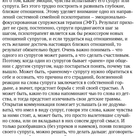
ют о том, какие эмо­ции, чув­ства испы­ты­ва­ет его супруг или
супру­га. Без это­го труд­но постро­ить и раз­ви­вать глу­бо­кие,
близ­кие отно­ше­ния. Это­му уде­ля­ет вни­ма­ние одно их направ­
ле­ний систем­ной семей­ной пси­хо­те­ра­пии – эмо­ци­о­наль­но-
фоку­си­ро­ван­ная супру­же­ская тера­пия (ЭФТ). Резуль­тат при­хо­
дит не сра­зу, посте­пен­но, супру­ги про­дви­га­ют­ся шаг за
шагом, пси­хо­те­ра­певт явля­ет­ся как бы режис­се­ром новых
отно­ше­ний супру­гов, и если тру­дить­ся над отно­ше­ни­я­ми, и
есть жела­ние достичь насто­я­щих близ­ких отно­ше­ний, то
резуль­тат обя­за­тель­но будет. Очень важ­но пони­мать – что
одно­го из супру­гов может ранить, а что сде­лать счаст­ли­вым.
Поэто­му, когда один из супру­гов быва­ет «ранен» при обще­
нии с дру­гим супру­гом, надо поста­рать­ся понять, поче­му так
вышло. Может быть, «ране­но­му» супру­гу нуж­но обра­тить­ся к
себе и осо­знать, что при­чи­на его стра­да­ний, болез­нен­ной
реак­ции на сло­ва супру­га заклю­ча­ет­ся в соб­ствен­ной гор­
дыне, а зна­чит, пред­сто­ит борь­ба с этой сво­ей стра­стью. А
может быть, какие-то сло­ва напо­ми­на­ют чьи-то сло­ва из дет­
ства, и тогда пред­сто­ит изле­чи­вать свои дет­ские трав­мы.
Откры­тая ком­му­ни­ка­ция помо­га­ет услы­шать (а не доду­мы­
вать), что имел в виду супруг, гово­ря эти сло­ва, какие чув­ства
за ними сто­ят, а, может быть, это про­сто выле­тев­шие слу­чай­
но сло­ва, или он вкла­ды­вал в них совсем дру­гой смысл. И
толь­ко разо­брав­шись (без упре­ков и наме­ков), поняв пози­цию
сво­е­го супру­га, мож­но решать, что делать даль­ше: дого­во­рить­