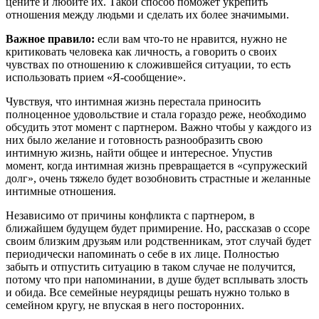
цените и любите их. Такой способ поможет укрепить
отношения между людьми и сделать их более значимыми.
Важное правило:
если вам что-то не нравится, нужно не
критиковать человека как личность, а говорить о своих
чувствах по отношению к сложившейся ситуации, то есть
использовать прием «Я-сообщение».
Чувствуя, что интимная жизнь перестала приносить
полноценное удовольствие и стала гораздо реже, необходимо
обсудить этот момент с партнером. Важно чтобы у каждого из
них было желание и готовность разнообразить свою
интимную жизнь, найти общее и интересное. Упустив
момент, когда интимная жизнь превращается в «супружеский
долг», очень тяжело будет возобновить страстные и желанные
интимные отношения.
Независимо от причины конфликта с партнером, в
ближайшем будущем будет примирение. Но, рассказав о ссоре
своим близким друзьям или родственникам, этот случай будет
периодически напоминать о себе в их лице. Полностью
забыть и отпустить ситуацию в таком случае не получится,
потому что при напоминании, в душе будет всплывать злость
и обида. Все семейные неурядицы решать нужно только в
семейном кругу, не впуская в него посторонних.