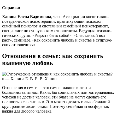
Справ­ка:
Хани­на Еле­на Вади­мов­на
, член Ассо­ци­а­ции когни­тив­но-
пове­ден­че­ской пси­хо­те­ра­пии, прак­ти­ку­ю­щий пси­хо­лог,
семей­ный пси­хо­лог и систем­ный семей­ный пси­хо­те­ра­певт,
спе­ци­а­лист по супру­же­ским отно­ше­ни­ям. Веду­щая пси­хо­ло­
ги­че­ских групп: «Радость быть собой», «Счаст­ли­вый воз­
раст», семи­на­ра «Как сохра­нить любовь и сча­стье в супру­же­
ских отношениях».
Отношения в семье: как сохранить
взаимную любовь
Отношения в семье — это самое главное в жизни
большинства из нас. Каких бы социальных или материальных
успехов не достиг человек, эти блага не могут сделать его
полностью счастливым. Это может сделать только ближний
круг, родные люди, семья. Поэтому семейная атмосфера так
важна для любого человека.