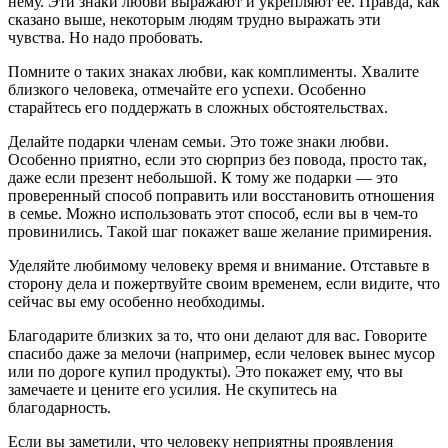
нему. Эти знаки любви выражают и укрепляют ее. Правда, как
сказано выше, некоторым людям трудно выражать эти
чувства. Но надо пробовать.
Помните о таких знаках любви, как комплименты. Хвалите
близкого человека, отмечайте его успехи. Особенно
старайтесь его поддержать в сложных обстоятельствах.
Делайте подарки членам семьи. Это тоже знаки любви.
Особенно приятно, если это сюрприз без повода, просто так,
даже если презент небольшой. К тому же подарки — это
проверенный способ поправить или восстановить отношения
в семье. Можно использовать этот способ, если вы в чем-то
провинились. Такой шаг покажет ваше желание примирения.
Уделяйте любимому человеку время и внимание. Отставьте в
сторону дела и пожертвуйте своим временем, если видите, что
сейчас вы ему особенно необходимы.
Благодарите близких за то, что они делают для вас. Говорите
спасибо даже за мелочи (например, если человек вынес мусор
или по дороге купил продукты). Это покажет ему, что вы
замечаете и цените его усилия. Не скупитесь на
благодарность.
Если вы заметили, что человеку неприятны проявления