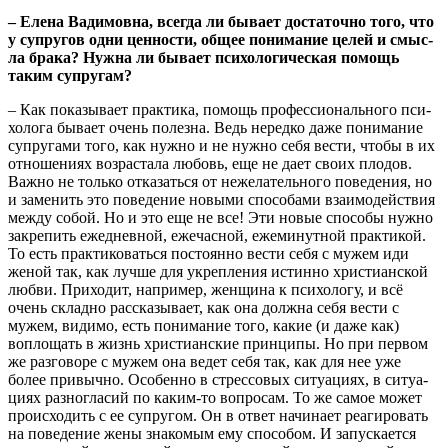
– Еле­на Вади­мов­на, все­гда ли быва­ет доста­точ­но того, что
у супру­гов одни цен­но­сти, общее пони­ма­ние целей и смыс­
ла бра­ка? Нуж­на ли быва­ет пси­хо­ло­ги­че­ская помощь
таким супругам?
– Как пока­зы­ва­ет прак­ти­ка, помощь про­фес­си­о­наль­но­го пси­
хо­ло­га быва­ет очень полез­на. Ведь неред­ко даже пони­ма­ние
супру­га­ми того, как нуж­но и не нуж­но себя вести, что­бы в их
отно­ше­ни­ях воз­рас­та­ла любовь, еще не дает сво­их пло­дов.
Важ­но не толь­ко отка­зать­ся от неже­ла­тель­но­го пове­де­ния, но
и заме­нить это пове­де­ние новы­ми спо­со­ба­ми вза­и­мо­дей­ствия
меж­ду собой. Но и это еще не все! Эти новые спо­со­бы нуж­но
закре­пить еже­днев­ной, еже­час­ной, еже­ми­нут­ной прак­ти­кой.
То есть прак­ти­ко­вать­ся посто­ян­но вести себя с мужем иди
женой так, как луч­ше для укреп­ле­ния истин­но хри­сти­ан­ской
люб­ви. При­хо­дит, напри­мер, жен­щи­на к пси­хо­ло­гу, и всё
очень склад­но рас­ска­зы­ва­ет, как она долж­на себя вести с
мужем, види­мо, есть пони­ма­ние того, какие (и даже как)
вопло­щать в жизнь хри­сти­ан­ские прин­ци­пы. Но при пер­вом
же раз­го­во­ре с мужем она ведет себя так, как для нее уже
более при­выч­но. Осо­бен­но в стрес­со­вых ситу­а­ци­ях, в ситу­а­
ци­ях раз­но­гла­сий по каким-то вопро­сам. То же самое может
про­ис­хо­дить с ее супру­гом. Он в ответ начи­на­ет реа­ги­ро­вать
на пове­де­ние жены зна­ко­мым ему спо­со­бом. И запус­ка­ет­ся