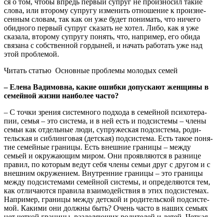
ся о том, что­бы впредь пер­вый супруг не про­из­но­сил такие
сло­ва, или вто­ро­му супру­гу изме­нить отно­ше­ние к про­из­не­
сен­ным сло­вам, так как он уже будет пони­мать, что ниче­го
обид­но­го пер­вый супруг ска­зать не хотел. Либо, как я уже
ска­за­ла, вто­ро­му супру­гу понять, что, напри­мер, его оби­да
свя­за­на с соб­ствен­ной гор­ды­ней, и начать рабо­тать уже над
этой проблемой.
Читать статью
Основные проблемы молодых семей
– Еле­на Вади­мов­на, какие ошиб­ки допус­ка­ют жен­щи­ны в
семей­ной жиз­ни наи­бо­лее часто?
– С точ­ки зре­ния систем­но­го под­хо­да в семей­ной пси­хо­те­ра­
пии, семья – это систе­ма, и в ней есть и под­си­сте­мы – чле­ны
семьи как отдель­ные люди, супру­же­ская под­си­сте­ма, роди­
тель­ская и сиб­лин­го­вая (дет­ская) под­си­сте­ма. Есть такое поня­
тие семей­ные гра­ни­цы. Есть внеш­ние гра­ни­цы – меж­ду
семьей и окру­жа­ю­щим миром. Они про­яв­ля­ют­ся в раз­ни­це
пра­вил, по кото­рым ведут себя чле­ны семьи друг с дру­гом и с
внеш­ним окру­же­ни­ем. Внут­рен­ние гра­ни­цы – это гра­ни­цы
меж­ду под­си­сте­ма­ми семей­ной систе­мы, и опре­де­ля­ют­ся тем,
как отли­ча­ют­ся пра­ви­ла вза­и­мо­дей­ствия в этих под­си­сте­мах.
Напри­мер, гра­ни­цы меж­ду дет­ской и роди­тель­ской под­си­сте­
мой. Каки­ми они долж­ны быть? Очень часто в наших семьях
нет чет­кой гра­ни­цы, раз­де­ля­ю­щих роди­те­лей и детей. Чет­кая