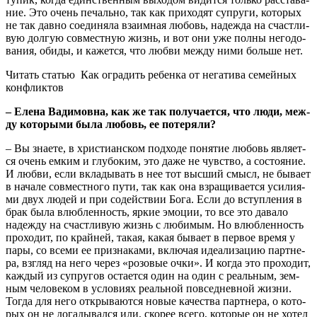
ние. Это очень печаль­но, так как при­хо­дят супру­ги, кото­рых
не так дав­но соеди­ня­ла вза­им­ная любовь, надеж­да на счаст­ли­
вую дол­гую сов­мест­ную жизнь, и вот они уже пол­ны него­до­
ва­ния, оби­ды, и кажет­ся, что люб­ви меж­ду ними боль­ше нет.
Читать статью
Как оградить ребенка от негатива семейных
конфликтов
– Еле­на Вади­мов­на, как же так полу­ча­ет­ся, что люди, меж­
ду кото­ры­ми была любовь, ее потеряли?
– Вы зна­е­те, в хри­сти­ан­ском под­хо­де поня­тие любовь явля­ет­
ся очень емким и глу­бо­ким, это даже не чув­ство, а состо­я­ние.
И люб­ви, если вкла­ды­вать в нее тот выс­ший смысл, не быва­ет
в нача­ле сов­мест­но­го пути, так как она взра­щи­ва­ет­ся уси­ли­я­
ми двух людей и при содей­ствии Бога. Если до вступ­ле­ния в
брак была влюб­лен­ность, яркие эмо­ции, то все это дава­ло
надеж­ду на счаст­ли­вую жизнь с люби­мым. Но влюб­лен­ность
про­хо­дит, по край­ней, такая, какая быва­ет в пер­вое вре­мя у
пары, со все­ми ее при­зна­ка­ми, вклю­чая иде­а­ли­за­цию парт­не­
ра, взгляд на него через «розо­вые очки». И когда это про­хо­дит,
каж­дый из супру­гов оста­ет­ся один на один с реаль­ным, зем­
ным чело­ве­ком в усло­ви­ях реаль­ной повсе­днев­ной жиз­ни.
Тогда для него откры­ва­ют­ся новые каче­ства парт­не­ра, о кото­
рых он не дога­ды­вал­ся или, ско­рее все­го, кото­рые он не хотел