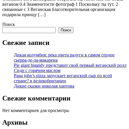
веганом 0.4 Знаменитости фотограф 1 Поскольку ты тут. 2
связанные с 3 Веганская благотворительная организация
подарила принцу […]
Поиск
Поиск
Свежие записи
Дикая колумбия: река цвета радуги в самом сердце
сьерра-де-ла-макарена
Pie giant higgidy представит свой первый веганский ролл
Сидр с горячим маслом
Papa john’s pizza запускает веганский сыр по всей
стране? в великобритании
Дикие сказки николая хаитова
Свежие комментарии
Нет комментариев для просмотра.
Архивы