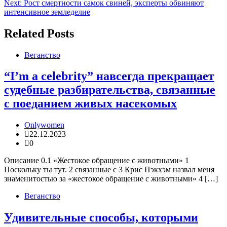
Next:
Рост смертности самок свиней, эксперты обвиняют
записям
интенсивное земледелие
Related Posts
Веганство
“I’m a celebrity” навсегда прекращает
судебные разбирательства, связанные
с поеданием живых насекомых
Onlywomen
22.12.2023
0
Описание 0.1 «Жестокое обращение с животными» 1
Поскольку ты тут. 2 связанные с 3 Крис Пэкхэм назвал меня
знаменитостью за «жестокое обращение с животными» 4 […]
Веганство
Удивительные способы, которыми