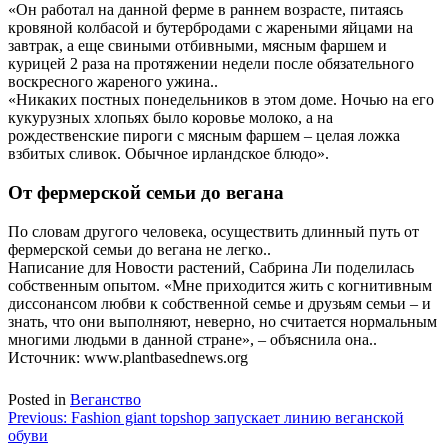
«Он работал на данной ферме в раннем возрасте, питаясь
кровяной колбасой и бутербродами с жареными яйцами на
завтрак, а еще свиными отбивными, мясным фаршем и
курицей 2 раза на протяжении недели после обязательного
воскресного жареного ужина..
«Никаких постных понедельников в этом доме. Ночью на его
кукурузных хлопьях было коровье молоко, а на
рождественские пироги с мясным фаршем – целая ложка
взбитых сливок. Обычное ирландское блюдо».
От фермерской семьи до вегана
По словам другого человека, осуществить длинный путь от
фермерской семьи до вегана не легко..
Написание для Новости растений, Сабрина Ли поделилась
собственным опытом. «Мне приходится жить с когнитивным
диссонансом любви к собственной семье и друзьям семьи – и
знать, что они выполняют, неверно, но считается нормальным
многими людьми в данной стране», – объяснила она..
Источник: www.plantbasednews.org
Posted in
Веганство
Навигация
Previous:
Fashion giant topshop запускает линию веганской
обуви
по