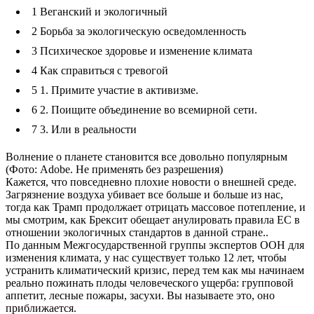
1
Веганский и экологичный
2
Борьба за экологическую осведомленность
3
Психическое здоровье и изменение климата
4
Как справиться с тревогой
5
1. Примите участие в активизме.
6
2. Поищите объединение во всемирной сети.
7
3. Или в реальности
Волнение о планете становится все довольно популярным
(Фото: Adobe. Не применять без разрешения)
Кажется, что повседневно плохие новости о внешней среде.
Загрязнение воздуха убивает все больше и больше из нас,
тогда как Трамп продолжает отрицать массовое потепление, и
мы смотрим, как Брексит обещает анулировать правила ЕС в
отношении экологичных стандартов в данной стране..
По данным Межгосударственной группы экспертов ООН для
изменения климата, у нас существует только 12 лет, чтобы
устранить климатический кризис, перед тем как мы начинаем
реально пожинать плоды человеческого ущерба: групповой
аппетит, лесные пожары, засухи. Вы называете это, оно
приближается.