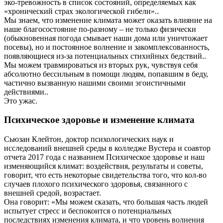
эко-тревожность в список состояний, определяемых как
«хронический страх экологической гибели»..
Мы знаем, что изменение климата может оказать влияние на
наше благосостояние по-разному – не только физически
(обыкновенная погода смывает наши дома или уничтожает
посевы), но и постоянное волнение и закомплексованность,
появляющиеся из-за потенциальных стихийных бедствий..
Мы можем травмироваться из вторых рук, чувствуя себя
абсолютно бессильным в помощи людям, попавшим в беду,
частично вызванную нашими своими эгоистичными
действиями..
Это ужас.
Психическое здоровье и изменение климата
Сьюзан Клейтон, доктор психологических наук и
исследований внешней среды в колледже Вустера и соавтор
отчета 2017 года с названием Психическое здоровье и наш
изменяющийся климат: воздействия, результаты и советы,
говорит, что есть некоторые свидетельства того, что кол-во
случаев плохого психического здоровья, связанного с
внешней средой, возрастает.
Она говорит: «Мы можем сказать, что большая часть людей
испытует стресс и беспокоится о потенциальных
последствиях изменения климата, и что уровень волнения