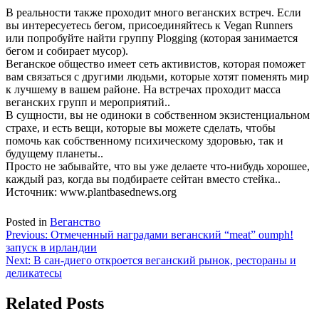
В реальности также проходит много веганских встреч. Если
вы интересуетесь бегом, присоединяйтесь к Vegan Runners
или попробуйте найти группу Plogging (которая занимается
бегом и собирает мусор).
Веганское общество имеет сеть активистов, которая поможет
вам связаться с другими людьми, которые хотят поменять мир
к лучшему в вашем районе. На встречах проходит масса
веганских групп и мероприятий..
В сущности, вы не одиноки в собственном экзистенциальном
страхе, и есть вещи, которые вы можете сделать, чтобы
помочь как собственному психическому здоровью, так и
будущему планеты..
Просто не забывайте, что вы уже делаете что-нибудь хорошее,
каждый раз, когда вы подбираете сейтан вместо стейка..
Источник: www.plantbasednews.org
Posted in
Веганство
Навигация
Previous:
Отмеченный наградами веганский “meat” oumph!
запуск в ирландии
по
Next:
В сан-диего откроется веганский рынок, рестораны и
записям
деликатесы
Related Posts