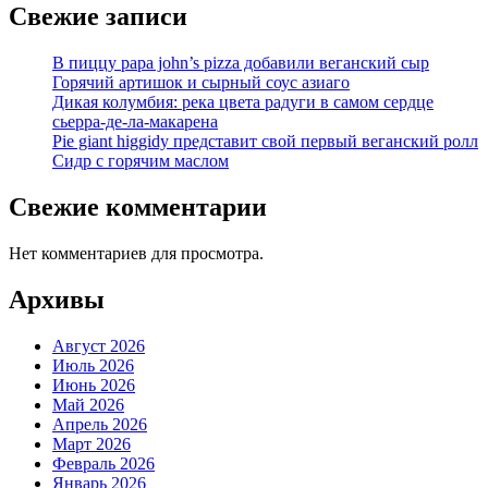
Свежие записи
В пиццу papa john’s pizza добавили веганский сыр
Горячий артишок и сырный соус азиаго
Дикая колумбия: река цвета радуги в самом сердце
сьерра-де-ла-макарена
Pie giant higgidy представит свой первый веганский ролл
Сидр с горячим маслом
Свежие комментарии
Нет комментариев для просмотра.
Архивы
Август 2026
Июль 2026
Июнь 2026
Май 2026
Апрель 2026
Март 2026
Февраль 2026
Январь 2026