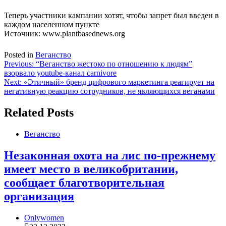
Теперь участники кампании хотят, чтобы запрет был введен в
каждом населенном пункте
Источник: www.plantbasednews.org
Posted in
Веганство
Навигация
Previous:
“Веганство жестоко по отношению к людям”
взорвало youtube-канал carnivore
по
Next:
«Этичный» бренд цифрового маркетинга реагирует на
записям
негативную реакцию сотрудников, не являющихся веганами
Related Posts
Веганство
Незаконная охота на лис по-прежнему
имеет место в великобритании,
сообщает благотворительная
организация
Onlywomen