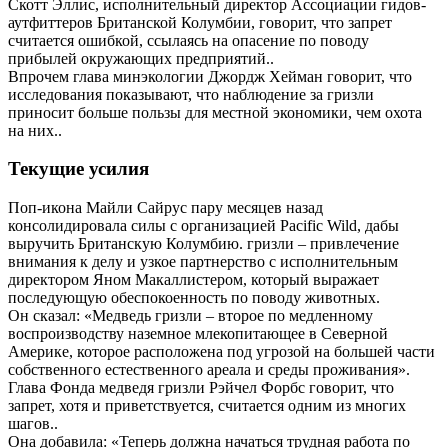
Скотт Эллис, исполнительный директор Ассоциации гидов-
аутфиттеров Британской Колумбии, говорит, что запрет
считается ошибкой, ссылаясь на опасение по поводу
прибылей окружающих предприятий..
Впрочем глава минэкологии Джордж Хейман говорит, что
исследования показывают, что наблюдение за гризли
приносит больше пользы для местной экономики, чем охота
на них..
Текущие усилия
Поп-икона Майли Сайрус пару месяцев назад
консолидировала силы с организацией Pacific Wild, дабы
выручить Британскую Колумбию. гризли – привлечение
внимания к делу и узкое партнерство с исполнительным
директором Яном Макаллистером, который выражает
последующую обеспокоенность по поводу животных.
Он сказал: «Медведь гризли – второе по медленному
воспроизводству наземное млекопитающее в Северной
Америке, которое расположена под угрозой на большей части
собственного естественного ареала и среды проживания».
Глава Фонда медведя гризли Рэйчел Форбс говорит, что
запрет, хотя и приветствуется, считается одним из многих
шагов..
Она добавила: «Теперь должна начаться трудная работа по