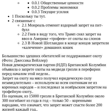
0.0.1
Общественные ценности
0.0.2
Проблемы экономики
0.0.3
Текущие усилия
1
Поскольку ты тут.
2
связанные с
2.1
Монреаль отменит вздорный запрет на пит-
булл
2.2
Гнев в виду того, что Трамп снял запрет на
ввоз в Америке «трофеев» от охоты на слонов
2.3
В Новой Шотландии в конце концов запретили
«калечение» домашних кошек
Большинство здешних обитателей не поддерживают охоту
(Фото: Джессика Вейллер)
Новая демократическая партия (НДП) Британской Колумбии
объявила о запрете охоты на медведя гризли в перефирии
перед началом этой недели..
Запрет на охоту на мясо получил юридическую силу
незамедлительно – используем ко всем охотникам не из
коренных народов – и последовал за ноябрьским запретом на
трофейную охоту..
По оценкам, из 15000 гризли в Британской Колумбии около
300 погибают из года в год – только 50 – коренными
народами, что означает, что запрет может спасти более 200
жизней каждый год..