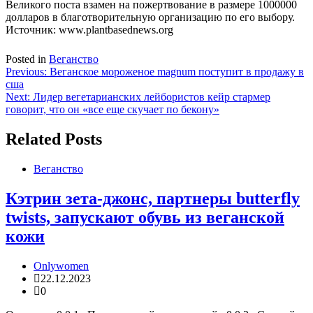
Великого поста взамен на пожертвование в размере 1000000
долларов в благотворительную организацию по его выбору.
Источник: www.plantbasednews.org
Posted in
Веганство
Навигация
Previous:
Веганское мороженое magnum поступит в продажу в
сша
по
Next:
Лидер вегетарианских лейбористов кейр стармер
записям
говорит, что он «все еще скучает по бекону»
Related Posts
Веганство
Кэтрин зета-джонс, партнеры butterfly
twists, запускают обувь из веганской
кожи
Onlywomen
22.12.2023
0