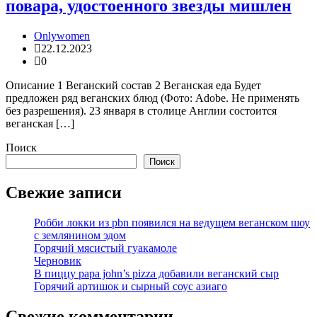
повара, удостоенного звезды мишлен
Onlywomen
22.12.2023
0
Описание 1 Веганский состав 2 Веганская еда Будет
предложен ряд веганских блюд (Фото: Adobe. Не применять
без разрешения). 23 января в столице Англии состоится
веганская […]
Поиск
Поиск
Свежие записи
Робби локки из pbn появился на ведущем веганском шоу
с землянином эдом
Горячий мясистый гуакамоле
Черновик
В пиццу papa john’s pizza добавили веганский сыр
Горячий артишок и сырный соус азиаго
Свежие комментарии