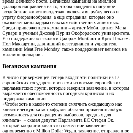
время Великого поста. Веганская кампания на миллион
долларов направлена на то, чтобы «выделить пагубное
воздействие животноводства», включая вырубку лесов и
утрату биоразнообразия, а еще страдания, которые оно
оказывает миллиардам сельскохозяйственных животных..
Среди приверженцев кампании – артист Моби, артист Мена
Сувари и ученый Джозеф Пур из Оксфордского университета.
Его поддерживают экологи Джордж Монбиот и Крис Пэкхэм.
Пол Маккартни, давнишний вегетарианец и учредитель
кампании Meat Free Monday, также поддерживает веганов на
миллион долларов..
Веганская кампания
В число приверженцев теперь входят эти политики из 17
европейских государств и из семи из восьми европейских
парламентских групп, которые заверили заявление, в котором
выражается обеспокоенность погодным кризисом и их
поддержка кампании..
«Чтобы хоть в какой-то степени смягчить ожидающую нас
климатическую катастрофу, мы обязаны применять любую
возможность для сокращения выбросов, вредных для
климата», – сказал депутат Парламента ЕС Стефан Эк,
который координировал это совместное заявление
одновременно с Million Dollar Vegan. заявление, отправленное