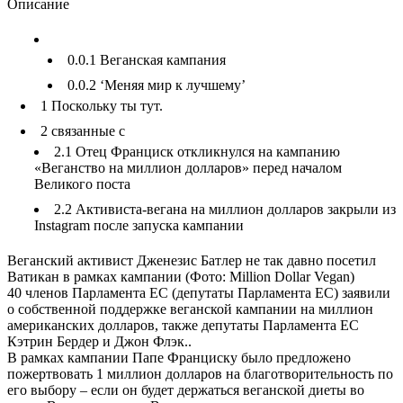
Описание
0.0.1
Веганская кампания
0.0.2
‘Меняя мир к лучшему’
1
Поскольку ты тут.
2
связанные с
2.1
Отец Франциск откликнулся на кампанию
«Веганство на миллион долларов» перед началом
Великого поста
2.2
Активиста-вегана на миллион долларов закрыли из
Instagram после запуска кампании
Веганский активист Дженезис Батлер не так давно посетил
Ватикан в рамках кампании (Фото: Million Dollar Vegan)
40 членов Парламента EC (депутаты Парламента ЕС) заявили
о собственной поддержке веганской кампании на миллион
американских долларов, также депутаты Парламента ЕС
Кэтрин Бердер и Джон Флэк..
В рамках кампании Папе Франциску было предложено
пожертвовать 1 миллион долларов на благотворительность по
его выбору – если он будет держаться веганской диеты во