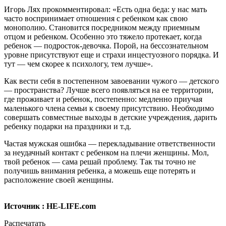
Игорь Лях прокомментировал: «Есть одна беда: у нас мать
часто воспринимает отношения с ребенком как свою
монополию. Становится посредником между приемным
отцом и ребенком. Особенно это тяжело протекает, когда
ребенок — подросток-девочка. Порой, на бессознательном
уровне присутствуют еще и страхи инцестуозного порядка. И
тут — чем скорее к психологу, тем лучше».
Как вести себя в постепенном завоевании чужого — детского
— пространства? Лучше всего появляться на ее территории,
где проживает и ребенок, постепенно: медленно приучая
маленького члена семьи к своему присутствию. Необходимо
совершать совместные выходы в детские учреждения, дарить
ребенку подарки на праздники и т.д.
Частая мужская ошибка — перекладывание ответственности
за неудачный контакт с ребенком на плечи женщины. Мол,
твой ребенок — сама решай проблему. Так ты точно не
получишь внимания ребенка, а можешь еще потерять и
расположение своей женщины.
Источник : HE-LIFE.com
Распечатать