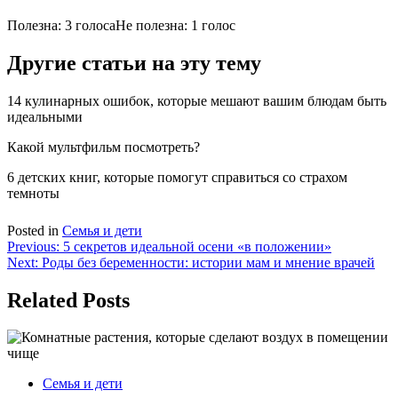
Полезна: 3 голоса
Не полезна: 1 голос
Другие статьи на эту тему
14 кулинарных ошибок, которые мешают вашим блюдам быть
идеальными
Какой мультфильм посмотреть?
6 детских книг, которые помогут справиться со страхом
темноты
Posted in
Семья и дети
Навигация
Previous:
5 секретов идеальной осени «в положении»
Next:
Роды без беременности: истории мам и мнение врачей
по
записям
Related Posts
Семья и дети