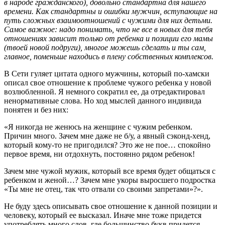
в народе гражданского), довольно стандартна для нашего
времени. Как стандартны и ошибки мужчин, вступающие на
путь сложных взаимоотношений с чужими для них детьми.
Самое важное: надо понимать, что не все в новых для тебя
отношениях зависит только от ребенка и позиции его мамы
(твоей новой подруги), многое можешь сделать и ты сам,
главное, поменьше находись в плену собственных комплексов.
В Сети гуляет цитата одного мужчины, который по-хамски
описал свое отношение к проблеме чужого ребенка у новой
возлюбленной. Я немного сократил ее, да отредактировал
ненормативные слова. Но ход мыслей данного индивида
понятен и без них:
«Я никогда не женюсь на женщине с чужим ребенком.
Причин много. Зачем мне даже не б/у, а явный сэконд-хенд,
который кому-то не пригодился? Это же не пое… спокойно
первое время, ни отдохнуть, постоянно рядом ребенок!
Зачем мне чужой мужик, который все время будет общаться с
ребенком и женой…? Зачем мне укоры выросшего подростка
«Ты мне не отец, так что отвали со своими запретами»?».
Не буду здесь описывать свое отношение к данной позиции и
человеку, который ее высказал. Иначе мне тоже придется
употреблять много слов, где большинство букв придется