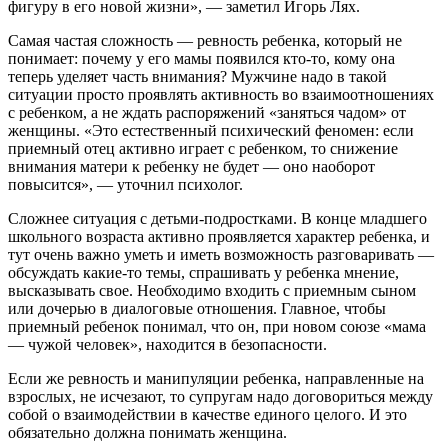
фигуру в его новой жизни», — заметил Игорь Лях.
Самая частая сложность — ревность ребенка, который не
понимает: почему у его мамы появился кто-то, кому она
теперь уделяет часть внимания? Мужчине надо в такой
ситуации просто проявлять активность во взаимоотношениях
с ребенком, а не ждать распоряжений «заняться чадом» от
женщины. «Это естественный психический феномен: если
приемный отец активно играет с ребенком, то снижение
внимания матери к ребенку не будет — оно наоборот
повысится», — уточнил психолог.
Сложнее ситуация с детьми-подростками. В конце младшего
школьного возраста активно проявляется характер ребенка, и
тут очень важно уметь и иметь возможность разговаривать —
обсуждать какие-то темы, спрашивать у ребенка мнение,
высказывать свое. Необходимо входить с приемным сыном
или дочерью в диалоговые отношения. Главное, чтобы
приемный ребенок понимал, что он, при новом союзе «мама
— чужой человек», находится в безопасности.
Если же ревность и манипуляции ребенка, направленные на
взрослых, не исчезают, то супругам надо договориться между
собой о взаимодействии в качестве единого целого. И это
обязательно должна понимать женщина.