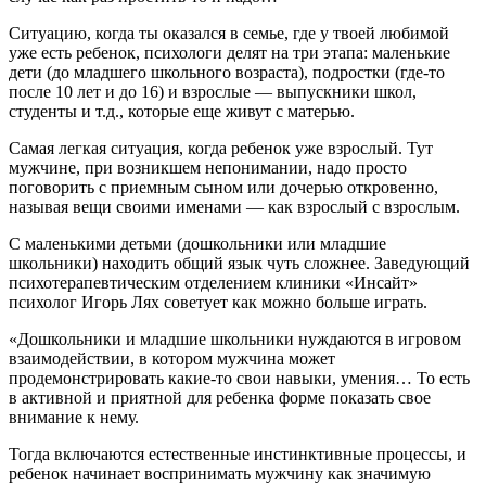
Ситуацию, когда ты оказался в семье, где у твоей любимой
уже есть ребенок, психологи делят на три этапа: маленькие
дети (до младшего школьного возраста), подростки (где-то
после 10 лет и до 16) и взрослые — выпускники школ,
студенты и т.д., которые еще живут с матерью.
Самая легкая ситуация, когда ребенок уже взрослый. Тут
мужчине, при возникшем непонимании, надо просто
поговорить с приемным сыном или дочерью откровенно,
называя вещи своими именами — как взрослый с взрослым.
С маленькими детьми (дошкольники или младшие
школьники) находить общий язык чуть сложнее. Заведующий
психотерапевтическим отделением клиники «Инсайт»
психолог Игорь Лях советует как можно больше играть.
«Дошкольники и младшие школьники нуждаются в игровом
взаимодействии, в котором мужчина может
продемонстрировать какие-то свои навыки, умения… То есть
в активной и приятной для ребенка форме показать свое
внимание к нему.
Тогда включаются естественные инстинктивные процессы, и
ребенок начинает воспринимать мужчину как значимую