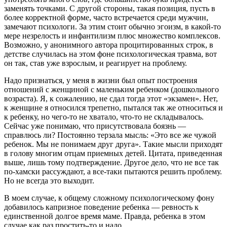
заменять точками. С другой стороны, такая позиция, пусть в
более корректной форме, часто встречается среди мужчин,
замечают психологи. За этим стоит обычно эгоизм, в какой-то
мере незрелость и инфантилизм плюс множество комплексов.
Возможно, у анонимного автора процитированных строк, в
детстве случилась на этом фоне психологическая травма, вот
он так, став уже взрослым, и реагирует на проблему.
Надо признаться, у меня в жизни был опыт построения
отношений с женщиной с маленьким ребенком (дошкольного
возраста). Я, к сожалению, не сдал тогда этот «экзамен». Нет,
к женщине я относился трепетно, пытался так же относиться и
к ребенку, но чего-то не хватало, что-то не складывалось.
Сейчас уже понимаю, что присутствовала боязнь —
справлюсь ли? Постоянно терзала мысль: «Это все же чужой
ребенок. Мы не понимаем друг друга». Такие мысли приходят
в голову многим отцам приемных детей. Цитата, приведенная
выше, лишь тому подтверждение. Другое дело, что не все так
по-хамски рассуждают, а все-таки пытаются решить проблему.
Но не всегда это выходит.
В моем случае, к общему сложному психологическому фону
добавилось капризное поведение ребенка — ревность к
единственной долгое время маме. Правда, ребенка в этом
случае как раз простить-то и надо…