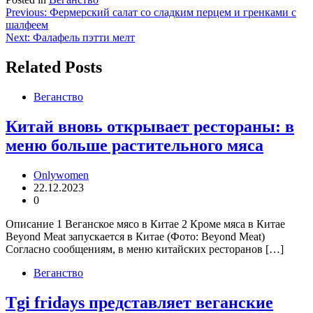
Навигация
Previous:
Фермерский салат со сладким перцем и гренками с
шалфеем
по
Next:
Фалафель пэтти мелт
записям
Related Posts
Веганство
Китай вновь открывает рестораны: в
меню больше растительного мяса
Onlywomen
22.12.2023
0
Описание 1 Веганское мясо в Китае 2 Кроме мяса в Китае
Beyond Meat запускается в Китае (Фото: Beyond Meat)
Согласно сообщениям, в меню китайских ресторанов […]
Веганство
Tgi fridays представляет веганские