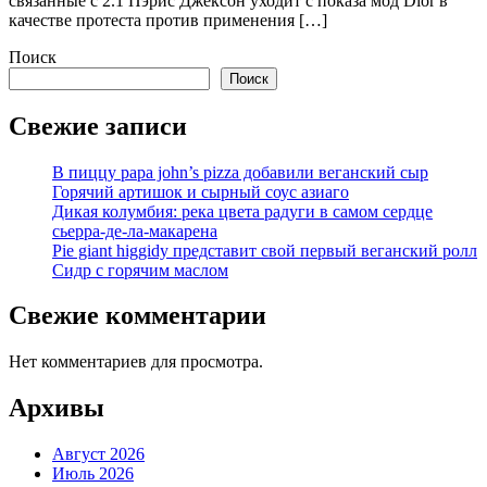
связанные с 2.1 Пэрис Джексон уходит с показа мод Dior в
качестве протеста против применения […]
Поиск
Поиск
Свежие записи
В пиццу papa john’s pizza добавили веганский сыр
Горячий артишок и сырный соус азиаго
Дикая колумбия: река цвета радуги в самом сердце
сьерра-де-ла-макарена
Pie giant higgidy представит свой первый веганский ролл
Сидр с горячим маслом
Свежие комментарии
Нет комментариев для просмотра.
Архивы
Август 2026
Июль 2026