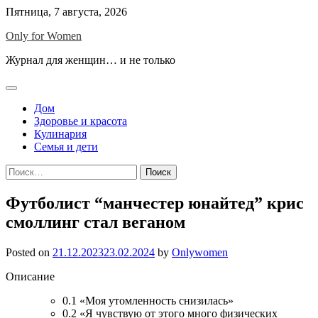
Skip
Пятница, 7 августа, 2026
to
Only for Women
content
Журнал для женщин… и не только
Дом
Здоровье и красота
Кулинария
Семья и дети
Найти:
Футболист “манчестер юнайтед” крис
смоллинг стал веганом
Posted on
21.12.2023
23.02.2024
by
Onlywomen
Описание
0.1
«Моя утомленность снизилась»
0.2
«Я чувствую от этого много физических