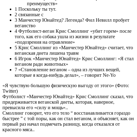
преимуществ»
1
Поскольку ты тут.
2
связанные с
3
Манчестер Юнайтед? Легенда? Фил Невилл пробует
веганство
4
Футболист-веган Крис Смоллинг «убит горем» после
того, как его собака ушла из жизни в результате
«подозрения на отравление»
5
Крис Смоллинг из «Манчестер Юнайтед» считает, что
веганская диета лишена травм
6
Игрок «Манчестер Юнайтед» Крис Смоллинг: «Я стал
веганом ради животных»
7
«Становление веганом – одна из лучших вещей,
которые я когда-нибудь делал», – говорит Ne-Yo
«Я чувствую большую физическую выгоду от этого» (Фото:
Twitter)
Футболист «Манчестер Юнайтед» Крис Смоллинг сказал, что
придерживается веганской диеты, которая, наверное,
превысила его «силу и мощь»..
Смоллинг говорит, что его тело “ восстанавливается гораздо
быстрее ” с той поры, как он стал веганом, и объясняет, как он
первый раз начал подмечать разницу, когда отказался от
красного мяса..