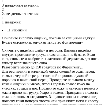
1
3 звездочные значения:
2
2-звездочные значения:
1
1 звездочка:
11 Рецензии
Обновите типовую индейку, покрыв ее специями каджун.
Будьте осторожны, опуская птицу во фритюрницу..
Снимите с индейки шейку и потроха. Вымыть индейку
внутри; промокните досуха полотенцами из бумаги. Если
есть, снимите и выбросьте пластиковый держатель для ног и
таймер всплывающего окна..
Разогрейте масло до 350 градусов по Фаренгейту..
Для растирания в маленькой миске смешайте соль, перец,
тимьян, черный перец, чесночный порошок, луковый
порошок и кайенский перец. Проведите пальцами между
кожей индейки и мясом, чтобы сделать слабее кожу на
участках грудки и ног. Подымите кожу и нанесите немного
масла прямо на грудку, бедро и голень. Приправьте полость
тела оставшимся втиранием. Заправьте концы голеней под
полоску кожи поперек хвоста или привяжите ноги к хвосту