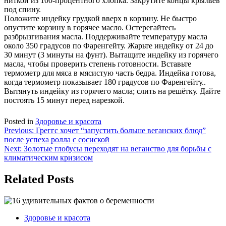
ниткой из 100-процентного хлопка. Закрутите концы крыльев
под спину.
Положите индейку грудкой вверх в корзину. Не быстро
опустите корзину в горячее масло. Остерегайтесь
разбрызгивания масла. Поддерживайте температуру масла
около 350 градусов по Фаренгейту. Жарьте индейку от 24 до
30 минут (3 минуты на фунт). Вытащите индейку из горячего
масла, чтобы проверить степень готовности. Вставьте
термометр для мяса в мясистую часть бедра. Индейка готова,
когда термометр показывает 180 градусов по Фаренгейту..
Вытянуть индейку из горячего масла; слить на решётку. Дайте
постоять 15 минут перед нарезкой.
Posted in
Здоровье и красота
Навигация
Previous:
Греггс хочет “запустить больше веганских блюд”
после успеха ролла с сосиской
по
Next:
Золотые глобусы переходят на веганство для борьбы с
записям
климатическим кризисом
Related Posts
Здоровье и красота