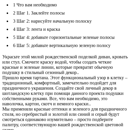
1
Что вам необходимо
2
Шаг 1. Заклейте полосы
3
Шаг 2: нарисуйте начальную полоску
4
Шаг 3: лента и краска
5
Шаг 4: добавьте горизонтальные зеленые полосы
6
Шаг 5: добавьте вертикальную зеленую полосу
Украсьте этой милой рождественской поделкой диван, кровать
или стул. Смочите краску водой, чтобы создать четкие
красные и зеленые линии, которые превратят обычную
подушку в стильный сезонный декор..
Пришло время тартана. Этот функциональный узор в клетку –
традиционный, комфортный, замечательно подойдет для
праздничного украшения. Создайте свой личный декор в
шотландскую клетку при помощи данного проекта подушки
собственными руками. Все, что вам необходимо, это
наволочка, картон, скотч и немного краски..
Мы применяли красные оттенки и зеленого для праздничного
стиля, но серебристый и золотой или синий и серый будут
смотреться одинаково изумительно – просто подберите
палитру, соответствующую вашей рождественской цветовой
схеме..