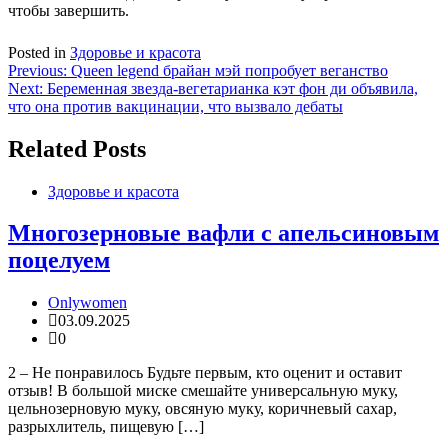
чтобы завершить.
Posted in
Здоровье и красота
Навигация
Previous:
Queen legend брайан мэй попробует веганство
Next:
Беременная звезда-вегетарианка кэт фон ди объявила,
по
что она против вакцинации, что вызвало дебаты
записям
Related Posts
Здоровье и красота
Многозерновые вафли с апельсиновым
поцелуем
Onlywomen
03.09.2025
0
2 – Не понравилось Будьте первым, кто оценит и оставит
отзыв! В большой миске смешайте универсальную муку,
цельнозерновую муку, овсяную муку, коричневый сахар,
разрыхлитель, пищевую […]