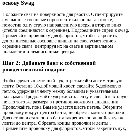
основу Swag
Положите сваг на поверхность для работы. Отцентрируйте
смешанные сосновые спреи вертикально на заготовке,
поместив одну струю направленную вверх, а вторую вниз
(стебли соединяются к середине). Подсоедините спреи к swag.
Применяйте проволоку для флористов, чтобы закрепить
дополнительные сосновые шишки на свое усмотрение к
середине свага, центрируя их на сваге в вертикальном
положении и немного ниже центра..
Шаг 2: Добавьте бант к собственной
рождественской подарке
Чтобы сделать цветочный лук, отрежьте 40-сантиметровую
ленту. Оставив 10-дюймовый хвост, сделайте 5-дюймовую
петлю, удерживая ленту между большим и указательным
пальцами. Продолжайте удерживать ленту и сделайте вторую
петлю того же размера в противоположном направлении.
Продолжайте, пока Вам не удастся шесть петель. Оберните
проволоку вокруг центра банта, не обрезая концы проволки.
Для оставшихся хвостов банта закрепите оставшийся кусок
ленты до центра. Обрезать концы проволки и ленты..
Применяйте проволоку для флористов, чтобы закрепить лук,