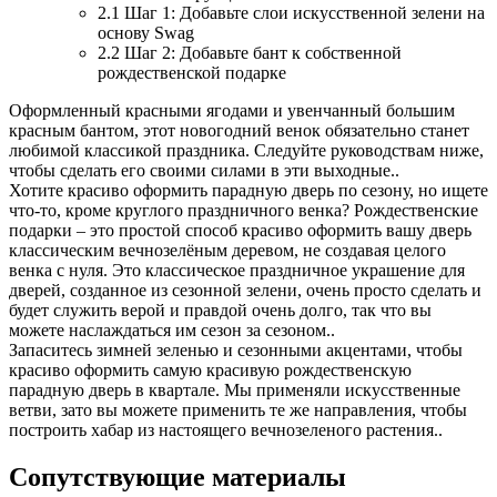
2.1
Шаг 1: Добавьте слои искусственной зелени на
основу Swag
2.2
Шаг 2: Добавьте бант к собственной
рождественской подарке
Оформленный красными ягодами и увенчанный большим
красным бантом, этот новогодний венок обязательно станет
любимой классикой праздника. Следуйте руководствам ниже,
чтобы сделать его своими силами в эти выходные..
Хотите красиво оформить парадную дверь по сезону, но ищете
что-то, кроме круглого праздничного венка? Рождественские
подарки – это простой способ красиво оформить вашу дверь
классическим вечнозелёным деревом, не создавая целого
венка с нуля. Это классическое праздничное украшение для
дверей, созданное из сезонной зелени, очень просто сделать и
будет служить верой и правдой очень долго, так что вы
можете наслаждаться им сезон за сезоном..
Запаситесь зимней зеленью и сезонными акцентами, чтобы
красиво оформить самую красивую рождественскую
парадную дверь в квартале. Мы применяли искусственные
ветви, зато вы можете применить те же направления, чтобы
построить хабар из настоящего вечнозеленого растения..
Сопутствующие материалы