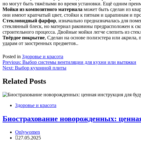
но могут быть тяжёлыми во время установки. Ещё одним преим
Мойки из композитного материала
может быть сделан из ква
они имеют крапчатый цвет, стойки к пятнам и царапинам и пр
Стекловидный фарфор
, изначально предназначалась для пом
стеклянный блеск, но материал раковины предрасположен к ск
строительного процесса. Двойные мойки легче слепить из стекл
Твёрдое покрытие
, Сделан на основе полиэстера или акрила, 
ударам от заостренных предметов..
Posted in
Здоровье и красота
Навигация
Previous:
Выбор системы вентиляции для кухни или вытяжки
Next:
Выбор кухонной плиты
по
записям
Related Posts
Здоровье и красота
Биострахование новорожденных: ценна
Onlywomen
27.05.2025