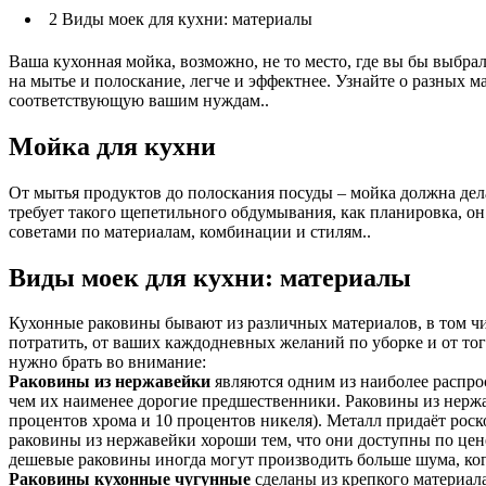
2
Виды моек для кухни: материалы
Ваша кухонная мойка, возможно, не то место, где вы бы выбра
на мытье и полоскание, легче и эффектнее. Узнайте о разных м
соответствующую вашим нуждам..
Мойка для кухни
От мытья продуктов до полоскания посуды – мойка должна дела
требует такого щепетильного обдумывания, как планировка, о
советами по материалам, комбинации и стилям..
Виды моек для кухни: материалы
Кухонные раковины бывают из различных материалов, в том чис
потратить, от ваших каждодневных желаний по уборке и от то
нужно брать во внимание:
Раковины из нержавейки
являются одним из наиболее распро
чем их наименее дорогие предшественники. Раковины из нержа
процентов хрома и 10 процентов никеля). Металл придаёт роск
раковины из нержавейки хороши тем, что они доступны по цене
дешевые раковины иногда могут производить больше шума, ког
Раковины кухонные чугунные
сделаны из крепкого материал