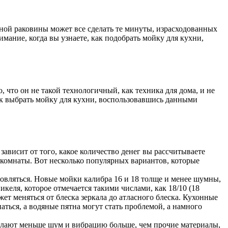
ьной раковины может все сделать те минуты, израсходованных
имание, когда вы узнаете, как подобрать мойку для кухни,
 что он не такой технологичный, как техника для дома, и не
ак выбрать мойку для кухни, воспользовавшись данными
ависит от того, какое количество денег вы рассчитываете
 комнаты. Вот несколько популярных вариантов, которые
овляться. Новые мойки калибра 16 и 18 толще и менее шумны,
еля, которое отмечается такими числами, как 18/10 (18
т меняться от блеска зеркала до атласного блеска. Кухонные
ться, а водяные пятна могут стать проблемой, а намного
елают меньше шум и вибрацию больше, чем прочие материалы,