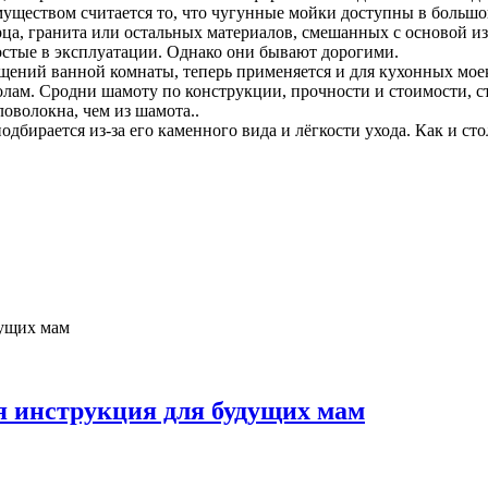
уществом считается то, что чугунные мойки доступны в большо
рца, гранита или остальных материалов, смешанных с основой 
остые в эксплуатации. Однако они бывают дорогими.
ещений ванной комнаты, теперь применяется и для кухонных моек
олам. Сродни шамоту по конструкции, прочности и стоимости, с
оволокна, чем из шамота..
подбирается из-за его каменного вида и лёгкости ухода. Как и 
я инструкция для будущих мам