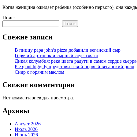
Когда женщина ожидает ребенка (особенно первого), она каждый
Поиск
Поиск
Свежие записи
В пиццу papa john’s pizza добавили веганский сыр
Горячий артишок и сырный соус азиаго
Дикая колумбия: река цвета радуги в самом сердце сьерра
Pie giant higgidy представит свой первый веганский ролл
Сидр с горячим маслом
Свежие комментарии
Нет комментариев для просмотра.
Архивы
Август 2026
Июль 2026
Июнь 2026