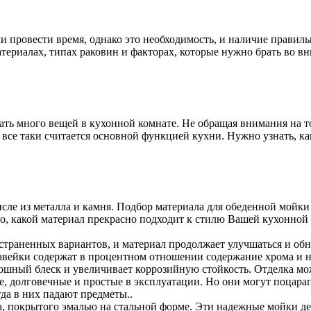
ли провести время, однако это необходимость, и наличие правил
атериалах, типах раковин и факторах, которые нужно брать во вн
ть много вещей в кухонной комнате. Не обращая внимания на то,
н все таки считается основной функцией кухни. Нужно узнать, к
ле из металла и камня. Подбор материала для обеденной мойки з
го, какой материал прекрасно подходит к стилю Вашей кухонной
страненных вариантов, и материал продолжает улучшаться и обн
вейки содержат в процентном отношении содержание хрома и ник
ошный блеск и увеличивает коррозийную стойкость. Отделка може
, долговечные и простые в эксплуатации. Но они могут поцарапа
да в них падают предметы..
а, покрытого эмалью на стальной форме. Эти надежные мойки д