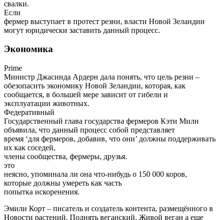
свалки.
Если
фермер выступает в протест резни, власти Новой Зеландии
могут юридически заставить данный процесс.
Экономика
Prime
Министр Джасинда Ардерн дала понять, что цель резни –
обезопасить экономику Новой Зеландии, которая, как
сообщается, в большей мере зависит от гибели и
эксплуатации животных.
Федеративный
Государственный глава государства фермеров Кэти Милн
объявила, что данный процесс собой представляет
время ‘для фермеров, добавив, что они’ должны поддерживать
их как соседей,
члены сообщества, фермеры, друзья.
это
неясно, упоминала ли она что-нибудь о 150 000 коров,
которые должны умереть как часть
попытка искоренения.
Эмили Корт – писатель и создатель контента, размещённого в
Новости растений, Поднять веганский, Живой веган а еще