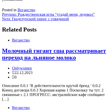
Posted in
Веганство
Навигация
Previous:
Рождественская игра “угадай меня, ледокол”
Next:
Гваделупский пирог с говядиной
по
записям
Related Posts
Веганство
Молочный гигант сша рассматривает
переход на льняное молоко
Onlywomen
22.12.2023
0
Описание 0.0.1 ‘В действительности крутой бренд ‘ 0.0.2
Конец договора 0.0.3 Хорошая карма 1 Поскольку ты тут. 2
связанные с 2.1 ПРОГРЕСС: австралийские кафе сообщают
[…]
Веганство