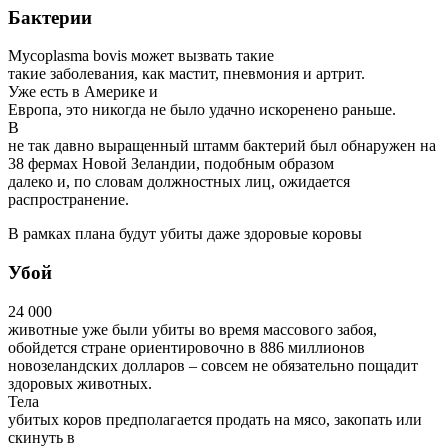
Бактерии
Mycoplasma bovis может вызвать такие
такие заболевания, как мастит, пневмония и артрит.
Уже есть в Америке и
Европа, это никогда не было удачно искоренено раньше.
В
не так давно выращенный штамм бактерий был обнаружен на
38 фермах Новой Зеландии, подобным образом
далеко и, по словам должностных лиц, ожидается
распространение.
В рамках плана будут убиты даже здоровые коровы
Убой
24 000
животные уже были убиты во время массового забоя,
обойдется стране ориентировочно в 886 миллионов
новозеландских долларов – совсем не обязательно пощадит
здоровых животных.
Тела
убитых коров предполагается продать на мясо, закопать или
скинуть в