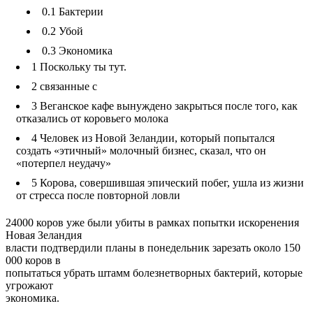
0.1
Бактерии
0.2
Убой
0.3
Экономика
1
Поскольку ты тут.
2
связанные с
3
Веганское кафе вынуждено закрыться после того, как
отказались от коровьего молока
4
Человек из Новой Зеландии, который попытался
создать «этичный» молочный бизнес, сказал, что он
«потерпел неудачу»
5
Корова, совершившая эпический побег, ушла из жизни
от стресса после повторной ловли
24000 коров уже были убиты в рамках попытки искоренения
Новая Зеландия
власти подтвердили планы в понедельник зарезать около 150
000 коров в
попытаться убрать штамм болезнетворных бактерий, которые
угрожают
экономика.