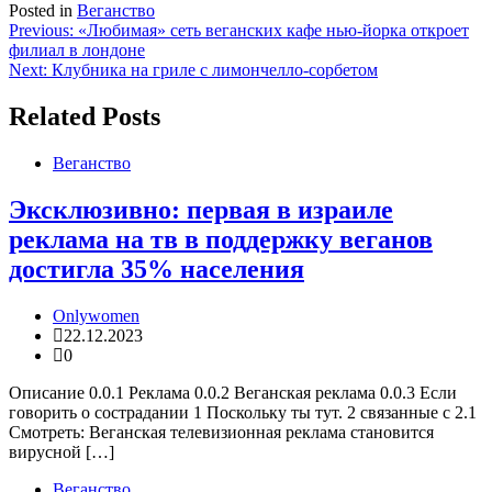
Posted in
Веганство
Навигация
Previous:
«Любимая» сеть веганских кафе нью-йорка откроет
филиал в лондоне
по
Next:
Клубника на гриле с лимончелло-сорбетом
записям
Related Posts
Веганство
Эксклюзивно: первая в израиле
реклама на тв в поддержку веганов
достигла 35% населения
Onlywomen
22.12.2023
0
Описание 0.0.1 Реклама 0.0.2 Веганская реклама 0.0.3 Если
говорить о сострадании 1 Поскольку ты тут. 2 связанные с 2.1
Смотреть: Веганская телевизионная реклама становится
вирусной […]
Веганство