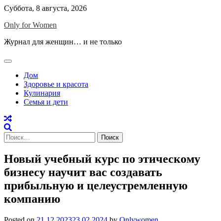
Skip
Суббота, 8 августа, 2026
to
Only for Women
content
Журнал для женщин… и не только
Дом
Здоровье и красота
Кулинария
Семья и дети
Найти:
Новый учебный курс по этическому
бизнесу научит вас создавать
прибыльную и целеустремленную
компанию
Posted on
21.12.2023
23.02.2024
by
Onlywomen