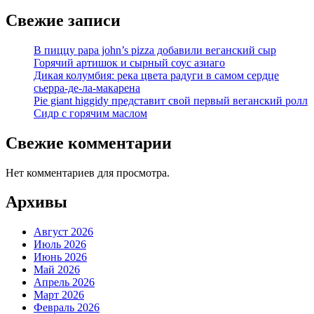
Свежие записи
В пиццу papa john’s pizza добавили веганский сыр
Горячий артишок и сырный соус азиаго
Дикая колумбия: река цвета радуги в самом сердце
сьерра-де-ла-макарена
Pie giant higgidy представит свой первый веганский ролл
Сидр с горячим маслом
Свежие комментарии
Нет комментариев для просмотра.
Архивы
Август 2026
Июль 2026
Июнь 2026
Май 2026
Апрель 2026
Март 2026
Февраль 2026