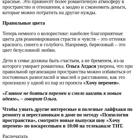
красные. Это привнесёт более романтичную атмосферу в
пространство и отношения, а заодно и сэкономить деньги,
которые можно потратить на другие нужды.
Правильные цвета
Теперь немного о колористике: наиболее благоприятные
цвета для реанимирования страсти и чувств – это оттенки
красного, синего и голубого. Например, бирюзовый – это
цвет безусловной любви.
Дети в семье должны быть счастьем, а не бременем, из-за
которого умирает романтика.
Ольга Агдаси
уверена, что при
правильной организации пространства можно избавиться от
постоянных разногласий и мыслей о расставании, как это
произошло у одной из пар из проекта
«Хочу перемен»
.
«Главное не бояться перемен и смело шагать к новым
идеям», – говорит Ольга.
Чтобы узнать другие интересные и полезные лайфхаки по
ремонту и перестановкам в доме по методу «Психология
пространства», смотрите новые выпуски шоу «Хочу
перемен» по воскресеньям в 10:00 на телеканале ТНТ.
Распечатать