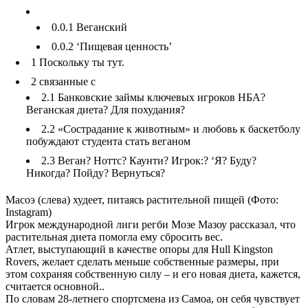
0.0.1
Веганский
0.0.2
‘Пищевая ценность’
1
Поскольку ты тут.
2
связанные с
2.1
Банковские займы ключевых игроков НБА?
Веганская диета? Для похудания?
2.2
«Сострадание к животным» и любовь к баскетболу
побуждают студента стать веганом
2.3
Веган? Ноттс? Каунти? Игрок:? ‘Я? Буду?
Никогда? Пойду? Вернуться?
Масоэ (слева) худеет, питаясь растительной пищей (Фото:
Instagram)
Игрок международной лиги регби Мозе Мазоу рассказал, что
растительная диета помогла ему сбросить вес.
Атлет, выступающий в качестве опоры для Hull Kingston
Rovers, желает сделать меньше собственные размеры, при
этом сохраняя собственную силу – и его новая диета, кажется,
считается основной..
По словам 28-летнего спортсмена из Самоа, он себя чувствует