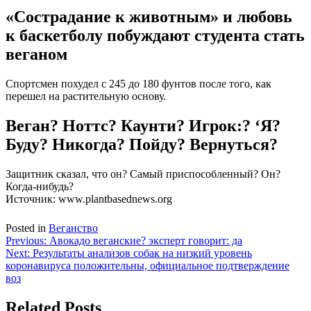
«Сострадание к животным» и любовь
к баскетболу побуждают студента стать
веганом
Спортсмен похудел с 245 до 180 фунтов после того, как
перешел на растительную основу.
Веган? Ноттс? Каунти? Игрок:? ‘Я?
Буду? Никогда? Пойду? Вернуться?
Защитник сказал, что он? Самый приспособленный? Он?
Когда-нибудь?
Источник: www.plantbasednews.org
Posted in
Веганство
Навигация
Previous:
Авокадо веганские? эксперт говорит: да
Next:
Результаты анализов собак на низкий уровень
по
коронавируса положительны, официальное подтверждение
записям
воз
Related Posts