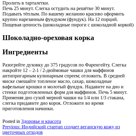
Пролить в тарталетки.
Печь 25 минут. Слегка остудить на решётке 30 минут.
Подавать тёплым. По вашему желанию красиво оформить
крупно нарезанным фундуком (фундук). На 12 порций.
Пищевая ценность (шоколадные пироги с шоколадной коркой)
Шоколадно-ореховая корка
Ингредиенты
Разогрейте духовку до 375 градусов по Фаренгейту. Слегка
накройте 12 – 2-1 / 2-дюймовые чашки для маффинов
антипригарным кулинарным спреем; отложить. В средней
миске смешайте топленое масло, сахар, шоколадные
вафельные крошки и молотый фундук. Надавите на дно и
стенки подготовленных форм для маффинов. Печь 5 минут.
Применяя дно сухой мерной чашки на 1/4 или 1/3 стакана,
слегка придавите дно корок. Отложите во время
приготовления начинки.
Posted in
Здоровье и красота
Навигация
Previous:
Индийский стартап создает веганскую кожу из
цветочных отходов