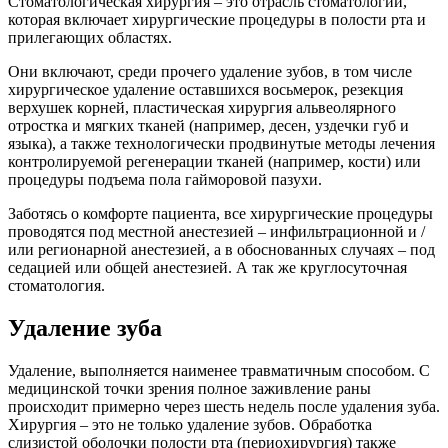
Стоматологическая хирургия – это отрасль стоматологии,
которая включает хирургические процедуры в полости рта и
прилегающих областях.
Они включают, среди прочего удаление зубов, в том числе
хирургическое удаление оставшихся восьмерок, резекция
верхушек корней, пластическая хирургия альвеолярного
отростка и мягких тканей (например, десен, уздечки губ и
языка), а также технологически продвинутые методы лечения
контролируемой регенерации тканей (например, кости) или
процедуры подъема пола гайморовой пазухи.
Заботясь о комфорте пациента, все хирургические процедуры
проводятся под местной анестезией – инфильтрационной и /
или регионарной анестезией, а в обоснованных случаях – под
седацией или общей анестезией. А так же круглосуточная
стоматология.
Удаление зуба
Удаление, выполняется наименее травматичным способом. С
медицинской точки зрения полное заживление раны
происходит примерно через шесть недель после удаления зуба.
Хирургия – это не только удаление зубов. Обработка
слизистой оболочки полости рта (периохирургия) также