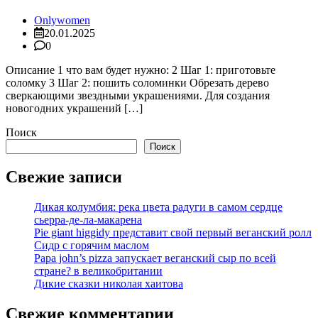
Onlywomen
20.01.2025
0
Описание 1 что вам будет нужно: 2 Шаг 1: приготовьте
соломку 3 Шаг 2: пошить соломинки Обрезать дерево
сверкающими звездными украшениями. Для создания
новогодних украшений […]
Поиск
Поиск
Свежие записи
Дикая колумбия: река цвета радуги в самом сердце
сьерра-де-ла-макарена
Pie giant higgidy представит свой первый веганский ролл
Сидр с горячим маслом
Papa john’s pizza запускает веганский сыр по всей
стране? в великобритании
Дикие сказки николая хаитова
Свежие комментарии