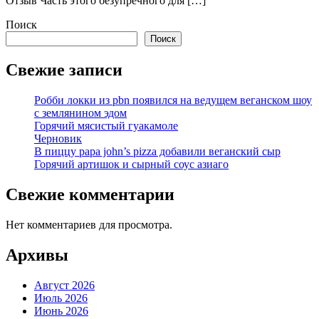
Отзыв Часть этого безупречного для […]
Поиск
Поиск
Свежие записи
Робби локки из pbn появился на ведущем веганском шоу
с землянином эдом
Горячий мясистый гуакамоле
Черновик
В пиццу papa john’s pizza добавили веганский сыр
Горячий артишок и сырный соус азиаго
Свежие комментарии
Нет комментариев для просмотра.
Архивы
Август 2026
Июль 2026
Июнь 2026