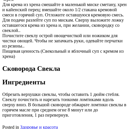
Для крема из хрена смешайте в маленькой миске сметану, хрен
и кайенский перец; вмешайте около 1/2 стакана кремовой
смеси в горячий суп. Отложите оставшуюся кремовую смесь.
Для подачи разлейте суп по мискам. Сверху выложите ложку
оставшегося крема из хрена и, при желании, сковородку со
свеклой..
Почистите свеклу острой овощечисткой или ножиком для
чистки овощей. Чтобы не запачкать руки, одевайте перчатки
из резины..
Пищевая ценность (Свекольный и яблочный суп с кремом из
хрена)
Сковорода Свекла
Ингредиенты
Обрезать верхушки свеклы, чтобы оставить 1 дюйм стебля.
Свеклу почистить и нарезать тонкими ломтиками вдоль
сверху вниз. В большой сковороде обжарьте ломтики свеклы в
горячем масле при среднем огне 8 минут или до
приготовления, 1 раз перевернув.
Posted in
Здоровье и красота