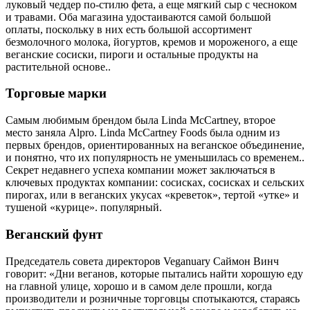
луковый чеддер по-стилю фета, а еще мягкий сыр с чесноком
и травами. Оба магазина удостаиваются самой большой
оплаты, поскольку в них есть большой ассортимент
безмолочного молока, йогуртов, кремов и мороженого, а еще
веганские сосиски, пироги и остальные продукты на
растительной основе..
Торговые марки
Самым любимым брендом была Linda McCartney, второе
место заняла Alpro. Linda McCartney Foods была одним из
первых брендов, ориентированных на веганское объединение,
и понятно, что их популярность не уменьшилась со временем..
Секрет недавнего успеха компании может заключаться в
ключевых продуктах компании: сосисках, сосисках и сельских
пирогах, или в веганских укусах «креветок», тертой «утке» и
тушеной «курице». популярный.
Веганский фунт
Председатель совета директоров Veganuary Саймон Винч
говорит: «Дни веганов, которые пытались найти хорошую еду
на главной улице, хорошо и в самом деле прошли, когда
производители и розничные торговцы спотыкаются, стараясь