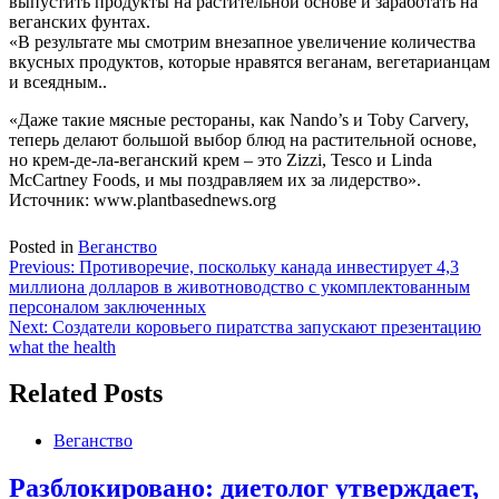
выпустить продукты на растительной основе и заработать на
веганских фунтах.
«В результате мы смотрим внезапное увеличение количества
вкусных продуктов, которые нравятся веганам, вегетарианцам
и всеядным..
«Даже такие мясные рестораны, как Nando’s и Toby Carvery,
теперь делают большой выбор блюд на растительной основе,
но крем-де-ла-веганский крем – это Zizzi, Tesco и Linda
McCartney Foods, и мы поздравляем их за лидерство».
Источник: www.plantbasednews.org
Posted in
Веганство
Навигация
Previous:
Противоречие, поскольку канада инвестирует 4,3
миллиона долларов в животноводство с укомплектованным
по
персоналом заключенных
записям
Next:
Создатели коровьего пиратства запускают презентацию
what the health
Related Posts
Веганство
Разблокировано: диетолог утверждает,