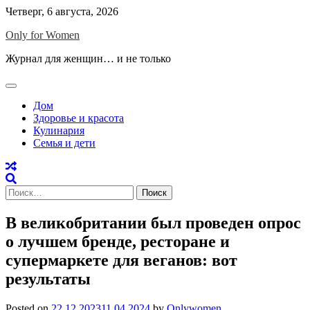
Skip
Четверг, 6 августа, 2026
to
Only for Women
content
Журнал для женщин… и не только
Дом
Здоровье и красота
Кулинария
Семья и дети
Найти:
В великобритании был проведен опрос
о лучшем бренде, ресторане и
супермаркете для веганов: вот
результаты
Posted on
22.12.2023
11.04.2024
by
Onlywomen