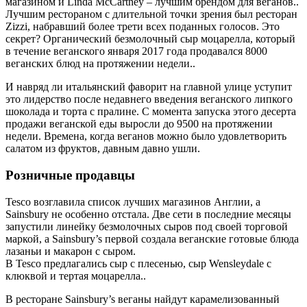
магазином и Linda McCartney – лучшим брендом для веганов..
Лучшим рестораном с длительной точки зрения был ресторан
Zizzi, набравший более трети всех поданных голосов. Это
секрет? Органический безмолочный сыр моцарелла, который
в течение веганского января 2017 года продавался 8000
веганских блюд на протяжении недели..
И навряд ли итальянский фаворит на главной улице уступит
это лидерство после недавнего введения веганского липкого
шоколада и торта с пралине. С момента запуска этого десерта
продажи веганской еды выросли до 9500 на протяжении
недели. Времена, когда веганов можно было удовлетворить
салатом из фруктов, давным давно ушли.
Розничные продавцы
Tesco возглавила список лучших магазинов Англии, а
Sainsbury не особенно отстала. Две сети в последние месяцы
запустили линейку безмолочных сыров под своей торговой
маркой, а Sainsbury’s первой создала веганские готовые блюда
лазаньи и макарон с сыром.
В Tesco предлагались сыр с плесенью, сыр Wensleydale с
клюквой и тертая моцарелла..
В ресторане Sainsbury’s веганы найдут карамелизованный