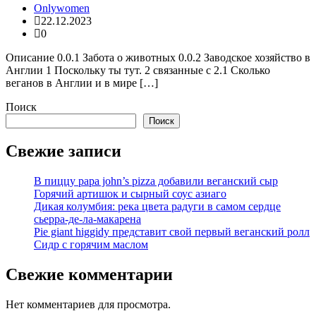
Onlywomen
22.12.2023
0
Описание 0.0.1 Забота о животных 0.0.2 Заводское хозяйство в
Англии 1 Поскольку ты тут. 2 связанные с 2.1 Сколько
веганов в Англии и в мире […]
Поиск
Поиск
Свежие записи
В пиццу papa john’s pizza добавили веганский сыр
Горячий артишок и сырный соус азиаго
Дикая колумбия: река цвета радуги в самом сердце
сьерра-де-ла-макарена
Pie giant higgidy представит свой первый веганский ролл
Сидр с горячим маслом
Свежие комментарии
Нет комментариев для просмотра.