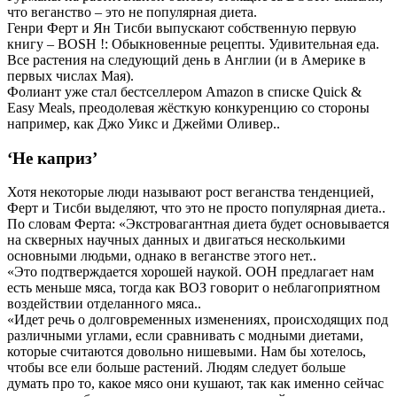
что веганство – это не популярная диета.
Генри Ферт и Ян Тисби выпускают собственную первую
книгу – BOSH !: Обыкновенные рецепты. Удивительная еда.
Все растения на следующий день в Англии (и в Америке в
первых числах Мая).
Фолиант уже стал бестселлером Amazon в списке Quick &
Easy Meals, преодолевая жёсткую конкуренцию со стороны
например, как Джо Уикс и Джейми Оливер..
‘Не каприз’
Хотя некоторые люди называют рост веганства тенденцией,
Ферт и Тисби выделяют, что это не просто популярная диета..
По словам Ферта: «Экстровагантная диета будет основывается
на скверных научных данных и двигаться несколькими
основными людьми, однако в веганстве этого нет..
«Это подтверждается хорошей наукой. ООН предлагает нам
есть меньше мяса, тогда как ВОЗ говорит о неблагоприятном
воздействии отделанного мяса..
«Идет речь о долговременных изменениях, происходящих под
различными углами, если сравнивать с модными диетами,
которые считаются довольно нишевыми. Нам бы хотелось,
чтобы все ели больше растений. Людям следует больше
думать про то, какое мясо они кушают, так как именно сейчас