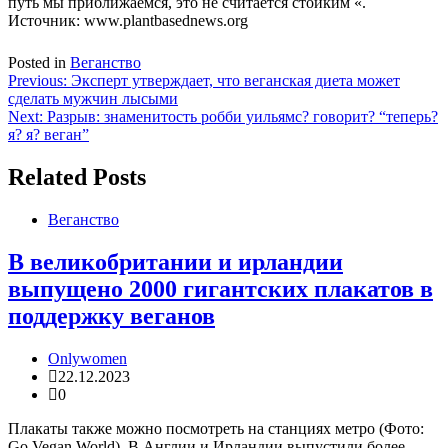
путь мы приближаемся, это не считается стойким «.
Источник: www.plantbasednews.org
Posted in
Веганство
Навигация
Previous:
Эксперт утверждает, что веганская диета может
сделать мужчин лысыми
по
Next:
Разрыв: знаменитость робби уильямс? говорит? “теперь?
записям
я? я? веган”
Related Posts
Веганство
В великобритании и ирландии
выпущено 2000 гигантских плакатов в
поддержку веганов
Onlywomen
22.12.2023
0
Плакаты также можно посмотреть на станциях метро (Фото:
Go Vegan World). В Англии и Ирландии выпустили более