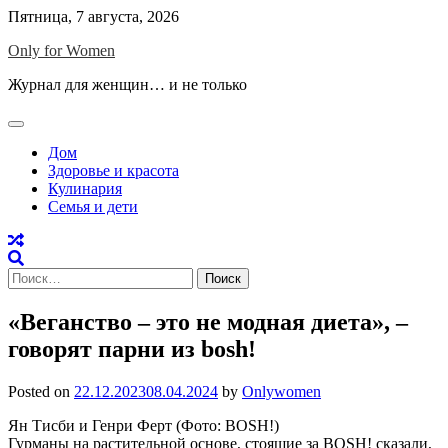
Skip
Пятница, 7 августа, 2026
to
Only for Women
content
Журнал для женщин… и не только
Дом
Здоровье и красота
Кулинария
Семья и дети
Найти:
«Веганство – это не модная диета», –
говорят парни из bosh!
Posted on
22.12.2023
08.04.2024
by
Onlywomen
Ян Тисби и Генри Ферт (Фото: BOSH!)
Гурманы на растительной основе, стоящие за BOSH! сказали,