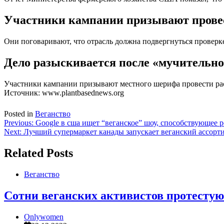
Участники кампании призывают провест
Они поговаривают, что отрасль должна подвергнуться проверк
Дело разыскивается после «мучительно
Участники кампании призывают местного шерифа провести рас
Источник: www.plantbasednews.org
Posted in
Веганство
Навигация
Previous:
Google в сша ищет “веганское” шоу, способствующее р
Next:
Лучший супермаркет канады запускает веганский ассорти
по
записям
Related Posts
Веганство
Сотни веганских активистов протестую
Onlywomen