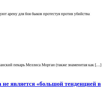
муют арену для боя быков протестуя против убийства
ганский пекарь Меллиса Морган (также знаменитая как […]
а не является «большой тенденцией в