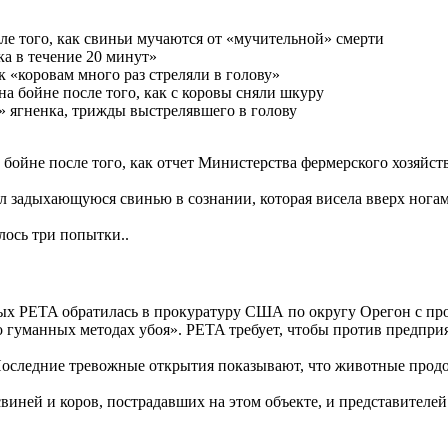
е того, как свиньи мучаются от «мучительной» смерти
ка в течение 20 минут»
к «коровам много раз стреляли в голову»
 бойне после того, как с коровы сняли шкуру
» ягненка, трижды выстрелявшего в голову
бойне после того, как отчет Министерства фермерского хозяйст
 задыхающуюся свинью в сознании, которая висела вверх ногами
лось три попытки..
ных PETA обратилась в прокуратуру США по округу Орегон с пр
о гуманных методах убоя». PETA требует, чтобы против предпри
Последние тревожные открытия показывают, что животные про
иней и коров, пострадавших на этом объекте, и представителей