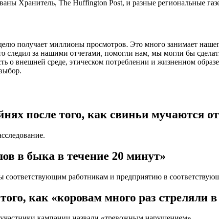
аны Хранитель, The Huffington Post, и разные региональные газ
делю получает миллионы просмотров. Это много занимает нашего
кто следил за нашими отчетами, помогли нам, мы могли бы сдела
ь о внешней среде, этическом потреблении и жизненном образе,
выбор.
йнях после того, как свиньи мучаются о
асследование.
лов в быка в течение 20 минут»
ы соответствующим работникам и предприятию в соответствующ
того, как «коровам много раз стреляли в
о участники кампании назвали «тревожным нарушением».