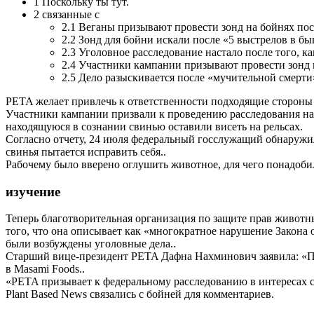
1
Поскольку ты тут.
2
связанные с
2.1
Веганы призывают провести зонд на бойнях посл
2.2
Зонд для бойни искали после «5 выстрелов в бы
2.3
Уголовное расследование настало после того, ка
2.4
Участники кампании призывают провести зонд на
2.5
Дело разыскивается после «мучительной смерти
PETA желает привлечь к ответственности подходящие стороны
Участники кампании призвали к проведению расследования на 
находящуюся в сознании свинью оставили висеть на рельсах.
Согласно отчету, 24 июля федеральный госслужащий обнаружил
свинья пытается исправить себя..
Рабочему было вверено оглушить животное, для чего понадоби
изучение
Теперь благотворительная организация по защите прав живот
того, что она описывает как «многократное нарушение Закона 
были возбуждены уголовные дела..
Старший вице-президент PETA Дафна Нахминович заявила: «
в Masami Foods..
«PETA призывает к федеральному расследованию в интересах св
Plant Based News связались с бойней для комментариев.