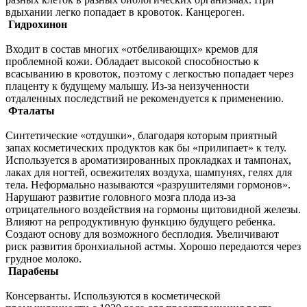
вдыхании легко попадает в кровоток. Канцероген.
Гидрохинон
Входит в состав многих «отбеливающих» кремов для
проблемной кожи. Обладает высокой способностью к
всасыванию в кровоток, поэтому с легкостью попадает через
плаценту к будущему малышу. Из-за неизученности
отдаленных последствий не рекомендуется к применению.
Фталаты
Синтетические «отдушки», благодаря которым приятный
запах косметических продуктов как бы «прилипает» к телу.
Используется в ароматизированных прокладках и тампонах,
лаках для ногтей, освежителях воздуха, шампунях, гелях для
тела. Неформально называются «разрушителями гормонов».
Нарушают развитие головного мозга плода из-за
отрицательного воздействия на гормоны щитовидной железы.
Влияют на репродуктивную функцию будущего ребенка.
Создают основу для возможного бесплодия. Увеличивают
риск развития бронхиальной астмы. Хорошо передаются через
грудное молоко.
Парабены
Консерванты. Используются в косметической