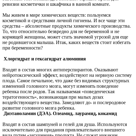
ревизии косметички и шкафчика в ванной комнате.
Мы живем в мире химических веществ: пользуемся
косметикой и средствами личной гигиены. И все чаще эти
средства – абсолютные продукты химического производства.
То, что относительно безвредно для не беременной и не
кормящей женщины, может стать значимой угрозой для еще
не родившегося малыша. Итак, каких веществ стоит избегать
при беременности?
Хлоргидрат и гексагидрат алюминия
Входят в состав многих антиперспирантов. Оказывают
нейротоксический эффект, воздействуют на нервную систему
плода. Самое печальное, что даже без видимых структурных
изменений головного мозга, могут изменять поведение
ребенка после родов. Так называемая «поведенческая
тератогенность», возникающая при малых дозах
воздействующего вещества. Замедляют до- и послеродовое
развитие головного мозга ребенка.
Диэтаноламин (ДЭА). Олеамид, лаурамид, кокамид
Входят в состав шампуней и гелей для душа. Используются
исключительно для придания привлекательного внешнего
вида путем «загущения» продукта. Не служат никаким