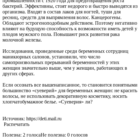
промышленности с 1920 года для предотвращения роста
бактерий. Эффективны, стоят недорого и быстро выводятся из
организма. Входят в состав лаков для ногтей, туши для
ресниц, средств для выпрямления волос. Канцерогены.
Обладают эстрогеноподобным действием. Поэтому негативно
влияют на будущую способность к возможности иметь детей у
плодов мужского пола. Повышают риск развития рака
молочной железы.
Исследования, проведенные среди беременных сотрудниц
маникюрных салонов, установили, что число
самопроизвольных прерываний беременностей у этих
женщин значительно выше, чем у женщин, работающих в
других сферах.
Если осознать все вышенаписанное, то становится понятными
большинство «суеверий» для беременных женщин: не красить
волосы, не использовать декоративную косметику, носить
хлопчатобумажное белье. «Суеверия» ли?
Источник: https://deti.mail.ru
Распечатать
Полезна: 2 голоса
Не полезна: 0 голосов