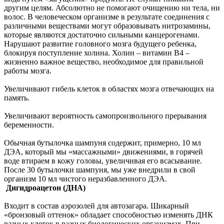
другим целям. Абсолютно не помогают очищению ни тела, ни
волос. В человеческом организме в результате соединения с
различными веществами могут образовывать нитрозамины,
которые являются достаточно сильными канцерогенами.
Нарушают развитие головного мозга будущего ребенка,
блокируя поступление холина. Холин – витамин В4 –
жизненно важное вещество, необходимое для правильной
работы мозга.
Увеличивают гибель клеток в областях мозга отвечающих на
память.
Увеличивают вероятность самопроизвольного прерывания
беременности.
Обычная бутылочка шампуня содержит, примерно, 10 мл
ДЭА, который мы «массажными» движениями, в горячей
воде втираем в кожу головы, увеличивая его всасывание.
После 30 бутылочки шампуня, мы уже внедрили в свой
организм 10 мл чистого неразбавленного ДЭА.
Дигидроацетон (ДНА)
Входит в состав аэрозолей для автозагара. Шикарный
«бронзовый оттенок» обладает способностью изменять ДНК
разных клеток в разных биологических организмах. При