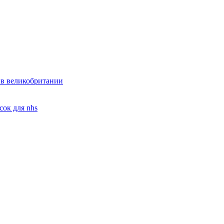
? в великобритании
сок для nhs