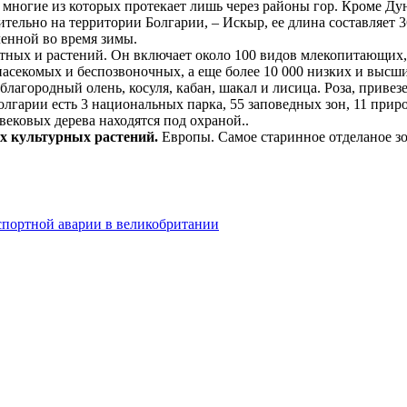
, многие из которых протекает лишь через районы гор. Кроме Ду
ельно на территории Болгарии, – Искыр, ее длина составляет 3
енной во время зимы.
ных и растений. Он включает около 100 видов млекопитающих, б
асекомых и беспозвоночных, а еще более 10 000 низких и высши
благородный олень, косуля, кабан, шакал и лисица. Роза, привез
олгарии есть 3 национальных парка, 55 заповедных зон, 11 при
вековых дерева находятся под охраной..
х культурных растений.
Европы. Самое старинное отделаное зол
нспортной аварии в великобритании