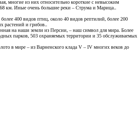
ная, многие из них относительно короткие с невысоким
68 км. Иные очень большие реки – Струма и Марица..
олее 400 видов птиц, около 40 видов рептилий, более 200
х растений и грибов..
енная на наши земли из Персии, – наш символ для мира. Более
родных парков, 503 охраняемых территории и 35 обслуживаемых
ото в мире – из Варненского клада V – IV многих веков до