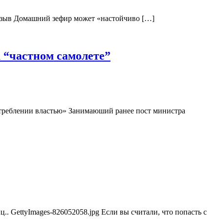
1 Отзыв Домашний зефир может «настойчиво […]
а “частном самолете”
отреблении властью» Занимаюший ранее пост министра
. GettyImages-826052058.jpg Если вы считали, что попасть с