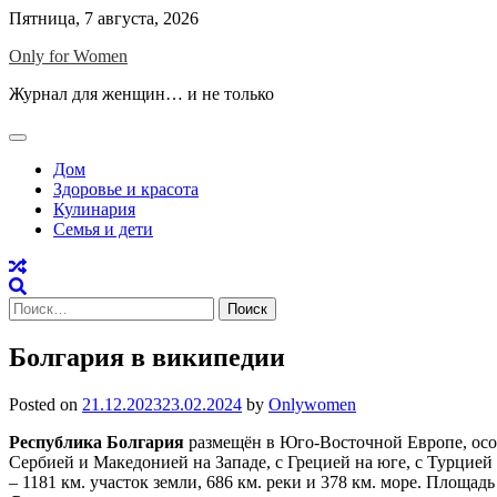
Skip
Пятница, 7 августа, 2026
to
Only for Women
content
Журнал для женщин… и не только
Дом
Здоровье и красота
Кулинария
Семья и дети
Найти:
Болгария в википедии
Posted on
21.12.2023
23.02.2024
by
Onlywomen
Республика Болгария
размещён в Юго-Восточной Европе, особ
Сербией и Македонией на Западе, с Грецией на юге, с Турцие
– 1181 км. участок земли, 686 км. реки и 378 км. море. Площадь