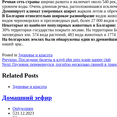
Речная сеть страны
широко развита и включает около 540 рек
уровнем воды. Очень длинная речка, расположившаяся исключит
Доминирует климат умеренных широт
жарким летом и обреч
В Болгарии относительно широкое разнообразие
видов живот
видов черноморских и пресноводных рыб, более 27 000 видов н
Некоторые из наиболее популярных животных в Болгарии:
30% территории государства покрыто лесами. На территории Б
заповедных зон. 574 вида растений, 483 вида животных и 1774 
На болгарских землях были обнаружены одни из древнейши
нашей эры..
Posted in
Здоровье и красота
Навигация
Previous:
Последние билеты в клуб pbn zero waste supper club
Next:
Грузовик перевернулся, погибло несколько свиней в тра
по
записям
Related Posts
Здоровье и красота
Домашний зефир
Onlywomen
21.12.2023