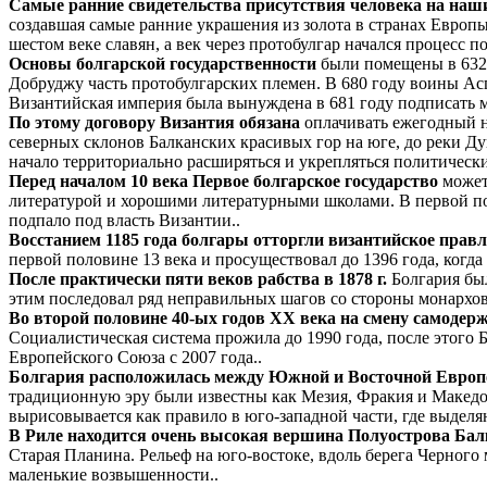
Самые ранние свидетельства присутствия человека на наш
создавшая самые ранние украшения из золота в странах Европы
шестом веке славян, а век через протобулгар начался процесс 
Основы болгарской государственности
были помещены в 632 
Добруджу часть протобулгарских племен. В 680 году воины Ас
Византийская империя была вынуждена в 681 году подписать 
По этому договору Византия обязана
оплачивать ежегодный н
северных склонов Балканских красивых гор на юге, до реки Дун
начало территориально расширяться и укрепляться политически
Перед началом 10 века Первое болгарское государство
может
литературой и хорошими литературными школами. В первой пол
подпало под власть Византии..
Восстанием 1185 года болгары отторгли византийское правл
первой половине 13 века и просуществовал до 1396 года, когда 
После практически пяти веков рабства в 1878 г.
Болгария был
этим последовал ряд неправильных шагов со стороны монархов,
Во второй половине 40-ых годов XX века на смену самоде
Социалистическая система прожила до 1990 года, после этого
Европейского Союза с 2007 года..
Болгария расположилась между Южной и Восточной Европо
традиционную эру были известны как Мезия, Фракия и Македон
вырисовывается как правило в юго-западной части, где выделя
В Риле находится очень высокая вершина Полуострова Бал
Старая Планина. Рельеф на юго-востоке, вдоль берега Черного
маленькие возвышенности..