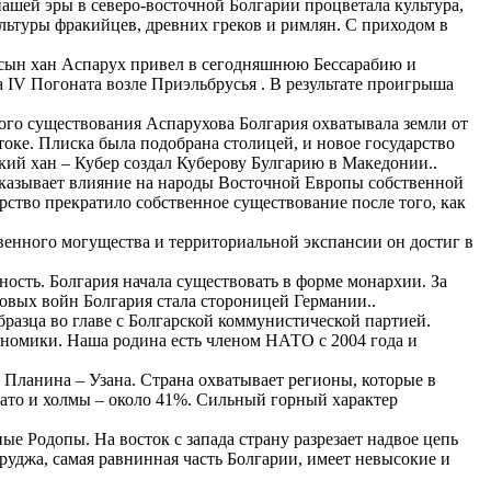
 нашей эры в северо-восточной Болгарии процветала культура,
ультуры фракийцев, древних греков и римлян. С приходом в
о сын хан Аспарух привел в сегодняшнюю Бессарабию и
 IV Погоната возле Приэльбрусья . В результате проигрыша
ого существования Аспарухова Болгария охватывала земли от
токе. Плиска была подобрана столицей, и новое государство
кий хан – Кубер создал Куберову Булгарию в Македонии..
оказывает влияние на народы Восточной Европы собственной
ство прекратило собственное существование после того, как
венного могущества и территориальной экспансии он достиг в
ость. Болгария начала существовать в форме монархии. За
ровых войн Болгария стала стороницей Германии..
бразца во главе с Болгарской коммунистической партией.
кономики. Наша родина есть членом НАТО с 2004 года и
 Планина – Узана. Страна охватывает регионы, которые в
ато и холмы – около 41%. Сильный горный характер
ые Родопы. На восток с запада страну разрезает надвое цепь
бруджа, самая равнинная часть Болгарии, имеет невысокие и