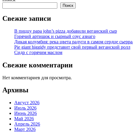
Поиск
Свежие записи
В пиццу papa john’s pizza добавили веганский сыр
Горячий артишок и сырный соус азиаго
Дикая колумбия: река цвета радуги в самом сердце сьерра
Pie giant higgidy представит свой первый веганский ролл
Сидр с горячим маслом
Свежие комментарии
Нет комментариев для просмотра.
Архивы
Август 2026
Июль 2026
Июнь 2026
Май 2026
Апрель 2026
Март 2026