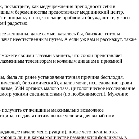
 посмотрите, как медучреждения преподносят себя в
спешным беременностям предоставляет медицинский центр.
те поправку на то, что чаще проблемы обсуждают те, у кого
оей радостью.
все женщины, даже самые, казалось бы, близкие, готовы
 зачат неестественным путем. А если уж вам и расскажут, также
сможете своими глазами увидеть, что собой представляет
 плазменным телевизорам и кожаным диванам в приемной
изы, была ли ранее установлена точная причина бесплодия.
ический, биохимический), анализ мочи, исследование крови
плазме, УЗИ органов малого таза, цитологическое исследование
осмотр узкими специалистами (по необходимости). Мужчине
мо получить от женщины максимально возможное
едицина, создавая оптимальные условия для выработки
рждающее начало менструации), после чего начинаются
хорошо ли и в каком количестве развиваются фолликулы, в