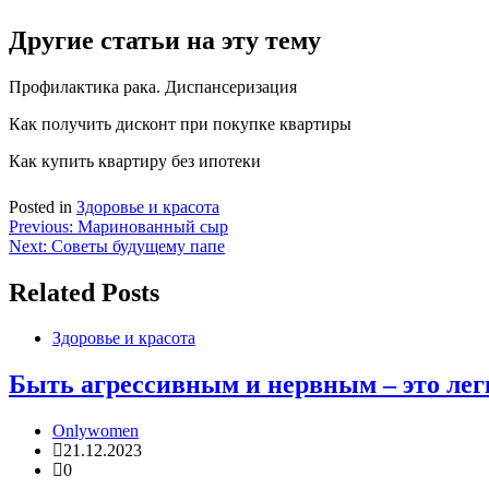
Другие статьи на эту тему
Профилактика рака. Диспансеризация
Как получить дисконт при покупке квартиры
Как купить квартиру без ипотеки
Posted in
Здоровье и красота
Навигация
Previous:
Маринованный сыр
Next:
Советы будущему папе
по
записям
Related Posts
Здоровье и красота
Быть агрессивным и нервным – это ле
Onlywomen
21.12.2023
0