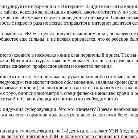
штудируйте информацию в Интернете. Зайдите на сайты клиник,
а сайтах, какова квалификация врачей, какую статистику по у
умов, где обсуждаются уже проведенные операции. Однако делай
ь с первого раза не всегда отправятся в интернет делиться св
 с помощью ЭКО» с целью получить «живой» опыт, но далеко не 
ществе еще сильны, и не всякая признается, что ее ребенок был
много) сходите в несколько клиник на первичный прием. Так вы 
рачи. Внешний антураж тоже немаловажен, но не стоит уделять
сегда означают профессионализм и качество лечения.
висеть от того, если ли у вас на руках какие-либо готовые анал
едующим: гинекологическое обследование, анализы крови (клин
ываемости крови), анализ крови на антитела к краснухе и токсо
ных труб, биопсия эндометрия, специфические анализы крови и 
титы В и С, консультация генетика (по необходимости).
О:
индукция суперовуляции. Что это означает? Врачам необходи
отки «своих» гормонов подавляется, и дело в свои руки берет м
дукции суперовуляции), на 1-2 день цикла делает УЗИ (подтве
 делается повторное УЗИ, в ходе которого специалист поймет, 