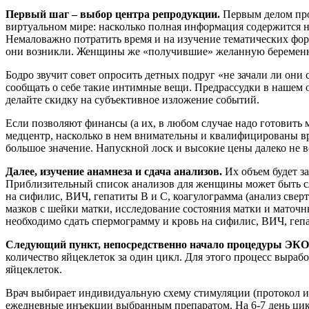
Первый шаг – выбор центра репродукции.
Первым делом про
виртуальном мире: насколько полная информация содержится н
Немаловажно потратить время и на изучение тематических фор
они возникли. Женщины же «получившие» желанную беременност
Бодро звучит совет опросить детных подруг «не зачали ли они
сообщать о себе такие интимные вещи. Предрассудки в нашем об
делайте скидку на субъективное изложение событий.
Если позволяют финансы (а их, в любом случае надо готовить 
медцентр, насколько в нем внимательны и квалифицированы в
большое значение. Напускной лоск и высокие цены далеко не в
Далее, изучение анамнеза и сдача анализов.
Их объем будет за
Приблизительный список анализов для женщины может быть сл
на сифилис, ВИЧ, гепатиты В и С, коагулограмма (анализ сверт
мазков с шейки матки, исследование состояния матки и маточ
необходимо сдать спермограмму и кровь на сифилис, ВИЧ, гепа
Следующий пункт, непосредственно начало процедуры ЭК
количество яйцеклеток за один цикл. Для этого процесс выраб
яйцеклеток.
Врач выбирает индивидуальную схему стимуляции (протокол ин
ежедневные инъекции выбранным препаратом. На 6-7 день цикла