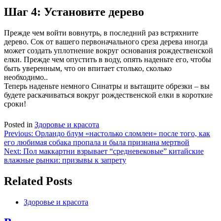
Шаг 4: Установите дерево
Прежде чем войти вовнутрь, в последний раз встряхните
дерево. Сок от вашего первоначального среза дерева иногда
может создать уплотнение вокруг основания рождественской
елки. Прежде чем опустить в воду, опять наденьте его, чтобы
быть уверенным, что он впитает столько, сколько
необходимо..
Теперь наденьте немного Синатры и вытащите обрезки – вы
будете раскачиваться вокруг рождественской елки в короткие
сроки!
Posted in
Здоровье и красота
Навигация
Previous:
Орландо блум «настолько сломлен» после того, как
его любимая собака пропала и была признана мертвой
по
Next:
Пол маккартни взрывает “средневековые” китайские
записям
влажные рынки: призывы к запрету
Related Posts
Здоровье и красота