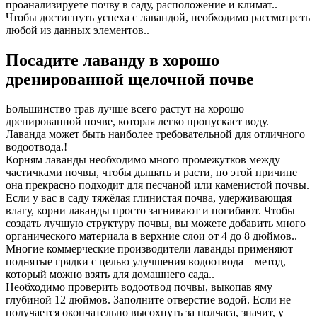
проанализируете почву в саду, расположение и климат..
Чтобы достигнуть успеха с лавандой, необходимо рассмотреть
любой из данных элементов..
Посадите лаванду в хорошо
дренированной щелочной почве
Большинство трав лучше всего растут на хорошо
дренированной почве, которая легко пропускает воду.
Лаванда может быть наиболее требовательной для отличного
водоотвода.!
Корням лаванды необходимо много промежутков между
частичками почвы, чтобы дышать и расти, по этой причине
она прекрасно подходит для песчаной или каменистой почвы.
Если у вас в саду тяжёлая глинистая почва, удерживающая
влагу, корни лаванды просто загнивают и погибают. Чтобы
создать лучшую структуру почвы, вы можете добавить много
органического материала в верхние слои от 4 до 8 дюймов..
Многие коммерческие производители лаванды применяют
поднятые грядки с целью улучшения водоотвода – метод,
который можно взять для домашнего сада..
Необходимо проверить водоотвод почвы, выкопав яму
глубиной 12 дюймов. Заполните отверстие водой. Если не
получается окончательно высохнуть за полчаса, значит, у