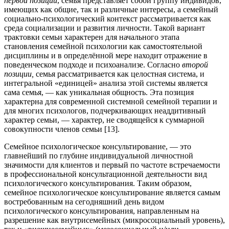
первой позиции
, семья представляет собой группу индивидов,
имеющих как общие, так и различные интересы, а семейный
социально-психологический контекст рассматривается как
среда социализации и развития личности. Такой вариант
трактовки семьи характерен для начального этапа
становления семейной психологии как самостоятельной
дисциплины и в определённой мере находит отражение в
поведенческом подходе и психоанализе. Согласно
второй
позиции,
семья рассматривается как целостная система, и
интегральной «единицей» анализа этой системы является
сама семья, — как уникальная общность. Эта позиция
характерна для современной системной семейной терапии и
для многих психологов, подчеркивающих неаддитивный
характер семьи, — характер, не сводящейся к суммарной
совокупности членов семьи [13].
Семейное психологическое консультирование, — это
главнейший по глубине индивидуальной личностной
значимости для клиентов и первый по частоте встречаемости
в профессиональной консультационной деятельности вид
психологического консультирования. Таким образом,
семейное психологическое консультирование является самым
востребованным на сегодняшний день видом
психологического консультирования, направленным на
разрешение как внутрисемейных (микросоциальный уровень),