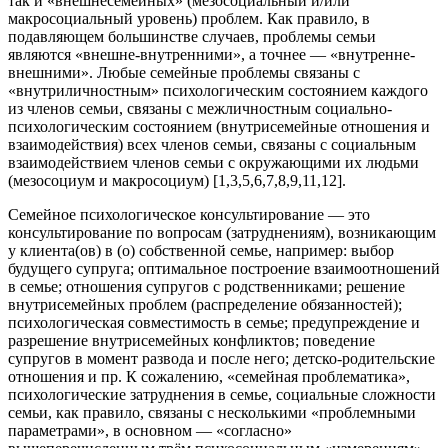
так и «внешнесемейных» (мезосоциальный и/или
макросоциальный уровень) проблем. Как правило, в
подавляющем большинстве случаев, проблемы семьи
являются «внешне-внутренними», а точнее — «внутренне-
внешними». Любые семейные проблемы связаны с
«внутриличностным» психологическим состоянием каждого
из членов семьи, связаны с межличностным социально-
психологическим состоянием (внутрисемейные отношения и
взаимодействия) всех членов семьи, связаны с социальным
взаимодействием членов семьи с окружающими их людьми
(мезосоциум и макросоциум) [1,3,5,6,7,8,9,11,12].
Семейное психологическое консультирование — это
консультирование по вопросам (затруднениям), возникающим
у клиента(ов) в (о) собственной семье, например: выбор
будущего супруга; оптимальное построение взаимоотношений
в семье; отношения супругов с родственниками; решение
внутрисемейных проблем (распределение обязанностей);
психологическая совместимость в семье; предупреждение и
разрешение внутрисемейных конфликтов; поведение
супругов в момент развода и после него; детско-родительские
отношения и пр. К сожалению, «семейная проблематика»,
психологические затруднения в семье, социальные сложности
семьи, как правило, связаны с несколькими «проблемными
параметрами», в основном — «согласно»