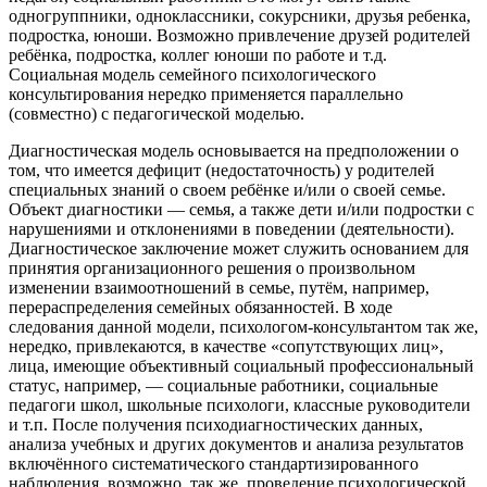
одногруппники, одноклассники, сокурсники, друзья ребенка,
подростка, юноши. Возможно привлечение друзей родителей
ребёнка, подростка, коллег юноши по работе и т.д.
Социальная модель семейного психологического
консультирования нередко применяется параллельно
(совместно) с педагогической моделью.
Диагностическая модель основывается на предположении о
том, что имеется дефицит (недостаточность) у родителей
специальных знаний о своем ребёнке и/или о своей семье.
Объект диагностики — семья, а также дети и/или подростки с
нарушениями и отклонениями в поведении (деятельности).
Диагностическое заключение может служить основанием для
принятия организационного решения о произвольном
изменении взаимоотношений в семье, путём, например,
перераспределения семейных обязанностей. В ходе
следования данной модели, психологом-консультантом так же,
нередко, привлекаются, в качестве «сопутствующих лиц»,
лица, имеющие объективный социальный профессиональный
статус, например, — социальные работники, социальные
педагоги школ, школьные психологи, классные руководители
и т.п. После получения психодиагностических данных,
анализа учебных и других документов и анализа результатов
включённого систематического стандартизированного
наблюдения, возможно, так же, проведение психологической