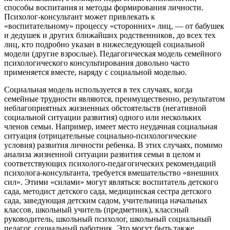
способы воспитания и методы формирования личности.
Психолог-консультант может привлекать к
«воспитательному» процессу «сторонних» лиц, — от бабушек
и дедушек и других ближайших родственников, до всех тех
лиц, кто подробно указан в нижеследующей социальной
модели (другие взрослые). Педагогическая модель семейного
психологического консультирования довольно часто
применяется вместе, наряду с социальной моделью.
Социальная модель используется в тех случаях, когда
семейные трудности являются, преимущественно, результатом
неблагоприятных жизненных обстоятельств (негативной
социальной ситуации развития) одного или нескольких
членов семьи. Например, имеет место неудачная социальная
ситуация (отрицательные социально-психологические
условия) развития личности ребенка. В этих случаях, помимо
анализа жизненной ситуации развития семьи в целом и
соответствующих психолого-педагогических рекомендаций
психолога-консультанта, требуется вмешательство «внешних
сил». Этими «силами» могут являться: воспитатель детского
сада, методист детского сада, медицинская сестра детского
сада, заведующая детским садом, учительница начальных
классов, школьный учитель (предметник), классный
руководитель, школьный психолог, школьный социальный
педагог, социальный работник. Это могут быть также