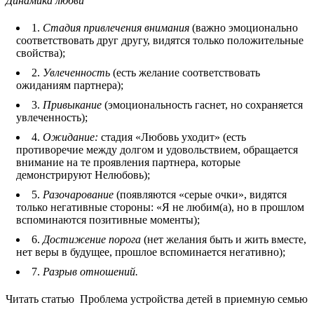
Динамика любви
1.
Стадия привлечения внимания
(важно эмоционально
соответствовать друг другу, видятся только положительные
свойства);
2.
Увлеченность
(есть желание соответствовать
ожиданиям партнера);
3.
Привыкание
(эмоциональность гаснет, но сохраняется
увлеченность);
4.
Ожидание:
стадия «Любовь уходит» (есть
противоречие между долгом и удовольствием, обращается
внимание на те проявления партнера, которые
демонстрируют Нелюбовь);
5.
Разочарование
(появляются «серые очки», видятся
только негативные стороны: «Я не любим(а), но в прошлом
вспоминаются позитивные моменты);
6.
Достижение порога
(нет желания быть и жить вместе,
нет веры в будущее, прошлое вспоминается негативно);
7.
Разрыв отношений.
Читать статью
Проблема устройства детей в приемную семью