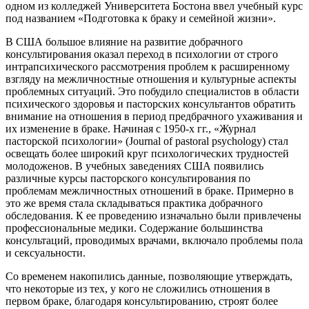
одном из колледжей Университета Бостона ввел учебный курс
под названием «Подготовка к браку и семейной жизни».
В США большое влияние на развитие добрачного
консультирования оказал переход в психологии от строго
интрапсихического рассмотрения проблем к расширенному
взгляду на межличностные отношения и культурные аспекты
проблемных ситуаций. Это побудило специалистов в области
психического здоровья и пасторских консультантов обратить
внимание на отношения в период предбрачного ухаживания и
их изменение в браке. Начиная с 1950-х гг., «Журнал
пасторской психологии» (Journal of pastoral psychology) стал
освещать более широкий круг психологических трудностей
молодоженов. В учебных заведениях США появились
различные курсы пасторского консультирования по
проблемам межличностных отношений в браке. Примерно в
это же время стала складываться практика добрачного
обследования. К ее проведению изначально были привлечены
профессиональные медики. Содержание большинства
консультаций, проводимых врачами, включало проблемы пола
и сексуальности.
Со временем накопились данные, позволяющие утверждать,
что некоторые из тех, у кого не сложились отношения в
первом браке, благодаря консультированию, строят более