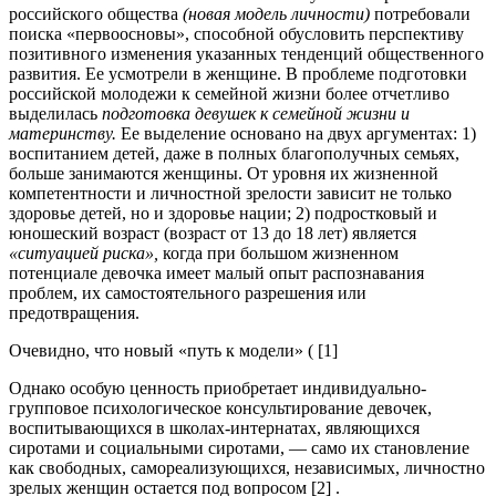
российского общества
(новая модель личности)
потребовали
поиска «первоосновы», способной обусловить перспективу
позитивного изменения указанных тенденций общественного
развития. Ее усмотрели в женщине. В проблеме подготовки
российской молодежи к семейной жизни более отчетливо
выделилась
подготовка девушек к семейной жизни и
материнству.
Ее выделение основано на двух аргументах: 1)
воспитанием детей, даже в полных благополучных семьях,
больше занимаются женщины. От уровня их жизненной
компетентности и личностной зрелости зависит не только
здоровье детей, но и здоровье нации; 2) подростковый и
юношеский возраст (возраст от 13 до 18 лет) является
«ситуацией риска»,
когда при большом жизненном
потенциале девочка имеет малый опыт распознавания
проблем, их самостоятельного разрешения или
предотвращения.
Очевидно, что новый «путь к модели» ( [1]
Однако особую ценность приобретает индивидуально-
групповое психологическое консультирование девочек,
воспитывающихся в школах-интернатах, являющихся
сиротами и социальными сиротами, — само их становление
как свободных, самореализующихся, независимых, личностно
зрелых женщин остается под вопросом [2] .