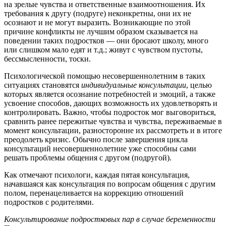
на зрелые чувства и ответственные взаимоотношения. Их
требования к другу (подруге) неконкретны, они их не
осознают и не могут выразить. Возникающие по этой
причине конфликты не лучшим образом сказывается на
поведении таких подростков — они бросают школу, много
или слишком мало едят и т.д.; живут с чувством пустоты,
бессмысленности, тоски.
Психологической помощью несовершеннолетним в таких
ситуациях становятся
индивидуальные консультации
, целью
которых является осознание потребностей и эмоций, а также
усвоение способов, дающих возможность их удовлетворять и
контролировать. Важно, чтобы подросток мог выговориться,
сравнить ранее пережитые чувства и чувства, переживаемые в
момент консультации, разносторонне их рассмотреть и в итоге
преодолеть кризис. Обычно после завершения цикла
консультаций несовершеннолетние уже способны сами
решать проблемы общения с другом (подругой).
Как отмечают психологи, каждая пятая консультация,
начавшаяся как консультация по вопросам общения с другим
полом, перенацеливается на коррекцию отношений
подростков с родителями.
Консультирование подростковых пар в случае беременности