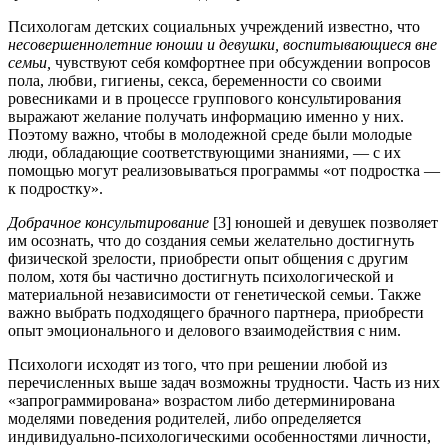
Психологам детских социальных учреждений известно, что
несовершеннолетние юноши и девушки, воспитывающиеся вне
семьи,
чувствуют себя комфортнее при обсуждении вопросов
пола, любви, гигиены, секса, беременности со своими
ровесниками и в процессе группового консультирования
выражают желание получать информацию именно у них.
Поэтому важно, чтобы в молодежной среде были молодые
люди, обладающие соответствующими знаниями, — с их
помощью могут реализовываться программы «от подростка —
к подростку».
Добрачное консультирование
[3] юношей и девушек позволяет
им осознать, что до создания семьи желательно достигнуть
физической зрелости, приобрести опыт общения с другим
полом, хотя бы частично достигнуть психологической и
материальной независимости от генетической семьи. Также
важно выбрать подходящего брачного партнера, приобрести
опыт эмоционального и делового взаимодействия с ним.
Психологи исходят из того, что при решении любой из
перечисленных выше задач возможны трудности. Часть из них
«запрограммирована» возрастом либо детерминирована
моделями поведения родителей, либо определяется
индивидуально-психологическими особенностями личности,