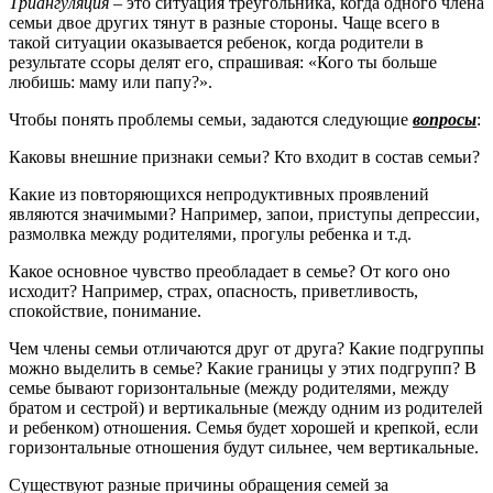
Триангуляция
– это ситуация треугольника, когда одного члена
семьи двое других тянут в разные стороны. Чаще всего в
такой ситуации оказывается ребенок, когда родители в
результате ссоры делят его, спрашивая: «Кого ты больше
любишь: маму или папу?».
Чтобы понять проблемы семьи, задаются следующие
вопросы
:
Каковы внешние признаки семьи? Кто входит в состав семьи?
Какие из повторяющихся непродуктивных проявлений
являются значимыми? Например, запои, приступы депрессии,
размолвка между родителями, прогулы ребенка и т.д.
Какое основное чувство преобладает в семье? От кого оно
исходит? Например, страх, опасность, приветливость,
спокойствие, понимание.
Чем члены семьи отличаются друг от друга? Какие подгруппы
можно выделить в семье? Какие границы у этих подгрупп? В
семье бывают горизонтальные (между родителями, между
братом и сестрой) и вертикальные (между одним из родителей
и ребенком) отношения. Семья будет хорошей и крепкой, если
горизонтальные отношения будут сильнее, чем вертикальные.
Существуют разные причины обращения семей за