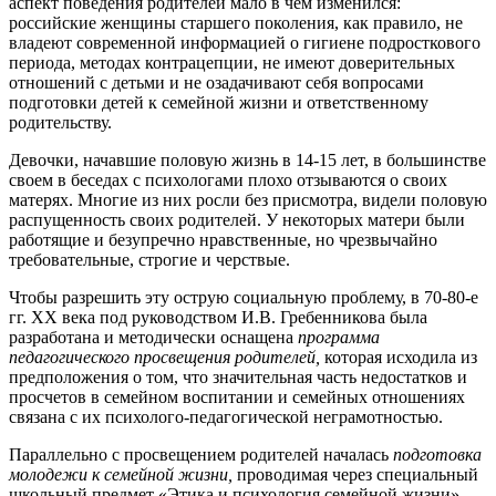
аспект поведения родителей мало в чем изменился:
российские женщины старшего поколения, как правило, не
владеют современной информацией о гигиене подросткового
периода, методах контрацепции, не имеют доверительных
отношений с детьми и не озадачивают себя вопросами
подготовки детей к семейной жизни и ответственному
родительству.
Девочки, начавшие половую жизнь в 14-15 лет, в большинстве
своем в беседах с психологами плохо отзываются о своих
матерях. Многие из них росли без присмотра, видели половую
распущенность своих родителей. У некоторых матери были
работящие и безупречно нравственные, но чрезвычайно
требовательные, строгие и черствые.
Чтобы разрешить эту острую социальную проблему, в 70-80-е
гг. XX века под руководством И.В. Гребенникова была
разработана и методически оснащена
программа
педагогического просвещения родителей,
которая исходила из
предположения о том, что значительная часть недостатков и
просчетов в семейном воспитании и семейных отношениях
связана с их психолого-педагогической неграмотностью.
Параллельно с просвещением родителей началась
подготовка
молодежи к семейной жизни,
проводимая через специальный
школьный предмет «Этика и психология семейной жизни».