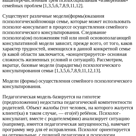
вышеперечисленным трём психосоциальным «измерениям»
семейных проблем [1,3,5,6,7,8,9,11,12].
Существуют различные модели(формы)оказания
психологическойпомощи семье, которые может использовать
психолог-консультант в процессе осуществления семейного
психологического консультирования. Следование
психолога(ом) положениям той или иной основополагающей
консультативной модели зависит, прежде всего, от того, каков
характер трудностей, имеющихся в данной конкретной семье
(в какой области заключается, «концентрируется» основная
сложность жизненных условий и ситуаций). Рассмотрим,
вкратце, базовые модели (парадигмы) психологического
консультирования семьи [1,3,5,6,7,8,9,11,12,13].
Модели (формы) осуществления семейного психологического
консультирования.
Педагогическая модель базируется на гипотезе
(предположении) недостатка педагогической компетентности
родителей. Объект жалобы (тот человек, на которого жалуется
клиент(ка) в таком случае, — его(её) ребёнок. Психолог-
консультант, вместе с родителем(ями) анализирует ситуацию
(например, имеется педагогическая запущенность), намечает
программу мер для её исправления. Психолог ориентируется
на оптимальные, с позиций педагогики и психологии,