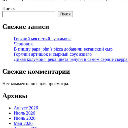
Поиск
Поиск
Свежие записи
Горячий мясистый гуакамоле
Черновик
В пиццу papa john’s pizza добавили веганский сыр
Горячий артишок и сырный соус азиаго
Дикая колумбия: река цвета радуги в самом сердце сьерра
Свежие комментарии
Нет комментариев для просмотра.
Архивы
Август 2026
Июль 2026
Июнь 2026
Май 2026