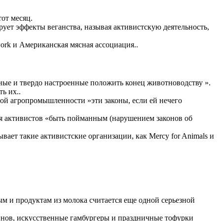
от месяц.
рует эффекты веганства, называя активистскую деятельность,
ork и Американская мясная ассоциация..
ные и твердо настроенные положить конец животноводству ».
ь их..
шой агропромышленности »эти законы, если ей нечего
ля активистов «быть пойманным (нарушением законов об
ает такие активистские организации, как Mercy for Animals и
м и продуктам из молока считается еще одной серьезной
инов, искусственные гамбургеры и праздничные тофурки