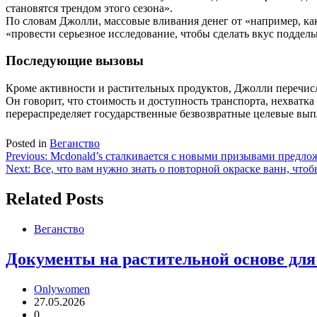
становятся трендом этого сезона».
По словам Джолли, массовые вливания денег от «например, как
«провести серьезное исследование, чтобы сделать вкус поддель
Последующие вызовы
Кроме активности и растительных продуктов, Джолли перечисл
Он говорит, что стоимость и доступность транспорта, нехватк
перераспределяет государственные безвозвратные целевые выпл
Posted in
Веганство
Навигация
Previous:
Mcdonald’s сталкивается с новыми призывами предло
Next:
Все, что вам нужно знать о повторной окраске ванн, что
по
записям
Related Posts
Веганство
Документы на растительной основе дл
Onlywomen
27.05.2026
0