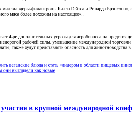
 миллиардеры-филантропы Билла Гейтса и Ричарда Брэнсона», оз
ного мяса более похожим на настоящее»..
яет 4-ре дополнительных угрозы для агробизнеса на предстоящи
а недорогой рабочей силы, уменьшение международной торговли 
аты, также будут представлять опасность для животноводства в 2
жить веганские блюда и стать «лидером в области пищевых инн
бы они выглядели как новые
я участия в крупной международной кон