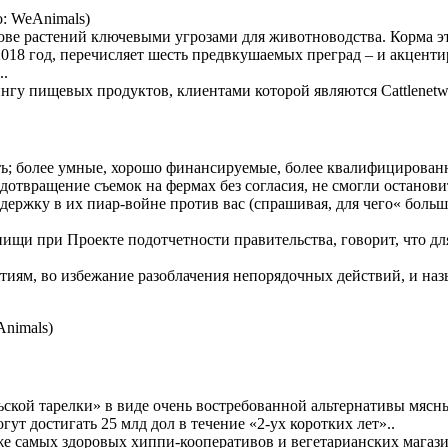
: WeAnimals)
ове растений ключевыми угрозами для животноводства. Корма эт
018 год, перечисляет шесть предвкушаемых преград – и акценти
..
ингу пищевых продуктов, клиентами которой являются Cattlenetw
ть; более умные, хорошо финансируемые, более квалифицирован
дотвращение съемок на фермах без согласия, не смогли остановит
ддержку в их пиар-войне против вас (спрашивая, для чего« боль
пищи при Проекте подотчетности правительства, говорит, что д
ям, во избежание разоблачения непорядочных действий, и назыв
Animals)
ьской тарелки» в виде очень востребованной альтернативы мясны
ут достигать 25 млд дол в течение «2-ух коротких лет»..
же самых здоровых хиппи-кооперативов и вегетарианских магаз