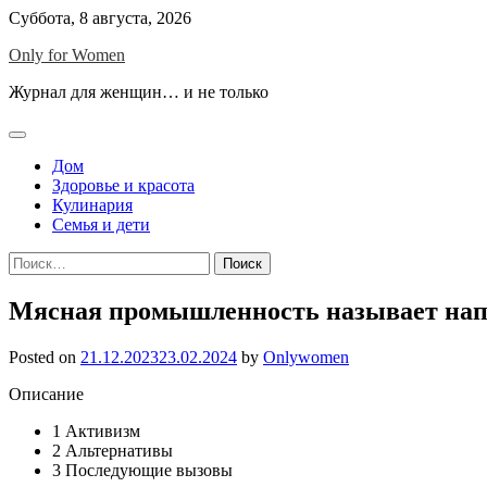
Skip
Суббота, 8 августа, 2026
to
Only for Women
content
Журнал для женщин… и не только
Дом
Здоровье и красота
Кулинария
Семья и дети
Найти:
Мясная промышленность называет напа
Posted on
21.12.2023
23.02.2024
by
Onlywomen
Описание
1
Активизм
2
Альтернативы
3
Последующие вызовы