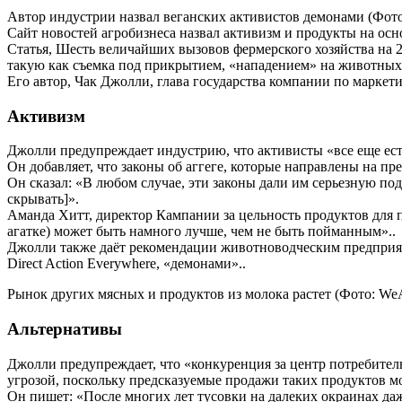
Автор индустрии назвал веганских активистов демонами (Фото
Сайт новостей агробизнеса назвал активизм и продукты на осн
Статья, Шесть величайших вызовов фермерского хозяйства на 2
такую как съемка под прикрытием, «нападением» на животных
Его автор, Чак Джолли, глава государства компании по маркет
Активизм
Джолли предупреждает индустрию, что активисты «все еще ес
Он добавляет, что законы об аггеге, которые направлены на пре
Он сказал: «В любом случае, эти законы дали им серьезную по
скрывать]».
Аманда Хитт, директор Кампании за цельность продуктов для 
агатке) может быть намного лучше, чем не быть пойманным»..
Джолли также даёт рекомендации животноводческим предприяти
Direct Action Everywhere, «демонами»..
Рынок других мясных и продуктов из молока растет (Фото: We
Альтернативы
Джолли предупреждает, что «конкуренция за центр потребител
угрозой, поскольку предсказуемые продажи таких продуктов мог
Он пишет: «После многих лет тусовки на далеких окраинах да