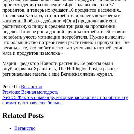
происхождения) за последние 4-ре года выросло на 37
процентов, и теперь их кушают 10 процентов населения..
По словам Кантара, эти потребители «очень вовлечены в
жизненный образ», добавив: «[Они] предпочитают есть
растительную пищу в среднем три раза на протяжении
недели. По мере роста данной группы потребителей главное
не забыть учесть мотивации потребителя. Нужно выделить,
что большинство потребителей растительной продукции – не
веганы, а те, кто любит несколько уменьшить потребление
мяса и продуктов из молока ».
Мария – редактор Новости растений. Ее работы были
опубликованы Хранитель, The Huffington Post, и разные
региональные газеты, а еще Веганская жизнь журнал.
Posted in
Веганство
Навигация
Previous:
Вечная молодость
Next:
5 Фактов о лаванде, которые заставят вас полюбить эту
по
ароматную траву еще больше
записям
Related Posts
Веганство