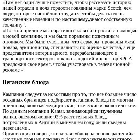
«Там нет-один лучше поместить, чтобы рассказать историю
нашей отрасли и доля гордости говядины марки Scotch, чем
люди, которые настойчиво трудятся, чтобы делать очень
качественные изделия и по-настоящему„знают собственную
говядину“.
«По этой причине мы обратились ко всей отрасли за помощью
в новой кампании, и мы были поражены позитивным
откликом. Мы были счастливы, что фермеры, продавцы мяса,
повара, аукционисты, специалисты по оценке качества, а еще
представители ветеринарного, перерабатывающего и
транспортного секторов. как шотландский инспектор SPCA
предложил свое время, чтобы участвовать в телевизионной
рекламе «.
Веганские блюда
Кампания следует за новостями про то, что все большее число
всеядных британцев подбирают веганские блюда по многим
причинам, включая медицинские, этические и экологические.
По данным компании Kantar, занимающейся изучением
рынка, ошеломляющие 92% растительных блюд,
потребленных в Англии в минувшем году, были съедены
невеганами..
Организация говорит, что кол-во «блюд на основе растений»
(другими словами ключевых блюд с продуктами животного