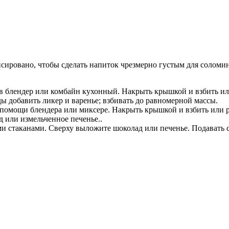
нсировано, чтобы сделать напиток чрезмерно густым для соломи
 в блендер или комбайн кухонный. Накрыть крышкой и взбить ил
ды добавить ликер и варенье; взбивать до равномерной массы.
помощи блендера или миксере. Накрыть крышкой и взбить или р
д или измельченное печенье..
 стаканами. Сверху выложите шоколад или печенье. Подавать с