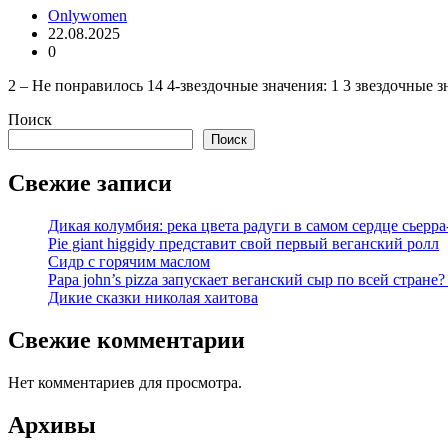
Onlywomen
22.08.2025
0
2 – Не понравилось 14 4-звездочные значения: 1 3 звездочные з
Поиск
Поиск
Свежие записи
Дикая колумбия: река цвета радуги в самом сердце сьерра
Pie giant higgidy представит свой первый веганский ролл
Сидр с горячим маслом
Papa john’s pizza запускает веганский сыр по всей стране
Дикие сказки николая хаитова
Свежие комментарии
Нет комментариев для просмотра.
Архивы