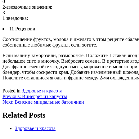
0
2-звездочные значения:
3
1 звездочка:
11 Рецензии
Соотношение фруктов, молока и джелато в этом рецепте сбала
собственные любимые фрукты, если хотите.
Если малину заморозили, разморозьте. Положите 1 стакан ягод
небольшое сито в мисочку. Выбросьте семена. В протертые яго
Для фраппе смешайте ягодную смесь, мороженое и молоко при 
блендер, чтобы соскрести края. Добавьте измельченный шокола
Поделите оставшиеся ягоды и фраппе между 2-мя охлажденными
Posted in
Здоровье и красота
Навигация
Previous:
Винегрет из капусты
Next:
Венские миндальные батончики
по
записям
Related Posts
Здоровье и красота