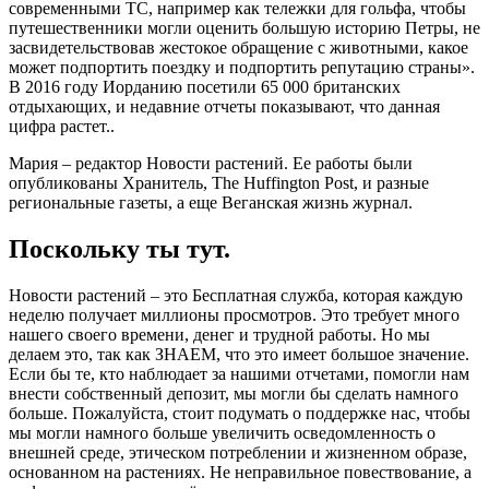
современными ТС, например как тележки для гольфа, чтобы
путешественники могли оценить большую историю Петры, не
засвидетельствовав жестокое обращение с животными, какое
может подпортить поездку и подпортить репутацию страны».
В 2016 году Иорданию посетили 65 000 британских
отдыхающих, и недавние отчеты показывают, что данная
цифра растет..
Мария – редактор Новости растений. Ее работы были
опубликованы Хранитель, The Huffington Post, и разные
региональные газеты, а еще Веганская жизнь журнал.
Поскольку ты тут.
Новости растений – это Бесплатная служба, которая каждую
неделю получает миллионы просмотров. Это требует много
нашего своего времени, денег и трудной работы. Но мы
делаем это, так как ЗНАЕМ, что это имеет большое значение.
Если бы те, кто наблюдает за нашими отчетами, помогли нам
внести собственный депозит, мы могли бы сделать намного
больше. Пожалуйста, стоит подумать о поддержке нас, чтобы
мы могли намного больше увеличить осведомленность о
внешней среде, этическом потреблении и жизненном образе,
основанном на растениях. Не неправильное повествование, а