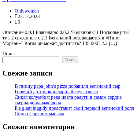
Onlywomen
22.12.2023
0
Описание 0.0.1 Благодарю 0.0.2 ‘Нелюбовь’ 1 Поскольку ты
тут. 2 связанные с 2.1 Веганарий возвращается в «Пирс
Морган»? Когда он может достигать? 135 000? 2.2 […]
Поиск
Поиск
Свежие записи
В пиццу papa john’s pizza добавили веганский сыр
Горячий артишок и сырный соус азиаго
Дикая колумбия: река цвета радуги в самом сердце
сьерра-де-ла-макарена
Pie giant higgidy представит свой первый веганский ролл
Сидр с горячим маслом
Свежие комментарии