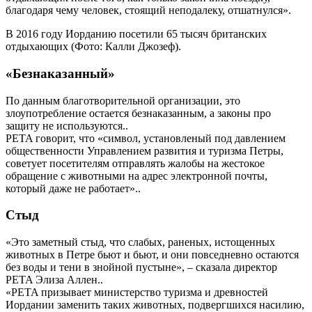
благодаря чему человек, стоящий неподалеку, отшатнулся».
В 2016 году Иорданию посетили 65 тысяч британских
отдыхающих (Фото: Калли Джозеф).
«Безнаказанный»
По данным благотворительной организации, это
злоупотребление остается безнаказанным, а законы про
защиту не используются..
PETA говорит, что «символ, установленый под давлением
общественности Управлением развития и туризма Петры,
советует посетителям отправлять жалобы на жестокое
обращение с животными на адрес электронной почты,
который даже не работает»..
Стыд
«Это заметный стыд, что слабых, раненых, истощенных
животных в Петре бьют и бьют, и они повседневно остаются
без воды и тени в знойной пустыне», – сказала директор
PETA Элиза Аллен..
«PETA призывает министерство туризма и древностей
Иордании заменить таких животных, подвергшихся насилию,