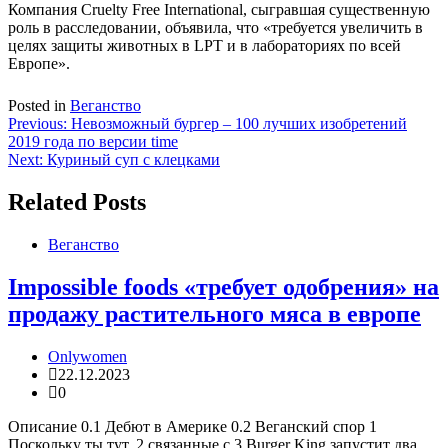
Компания Cruelty Free International, сыгравшая существенную
роль в расследовании, объявила, что «требуется увеличить в
целях защиты животных в LPT и в лабораториях по всей
Европе».
Posted in
Веганство
Навигация
Previous:
Невозможный бургер – 100 лучших изобретений
2019 года по версии time
по
Next:
Куриный суп с клецками
записям
Related Posts
Веганство
Impossible foods «требует одобрения» на
продажу растительного мяса в европе
Onlywomen
22.12.2023
0
Описание 0.1 Дебют в Америке 0.2 Веганский спор 1
Поскольку ты тут. 2 связанные с 3 Burger King запустит два