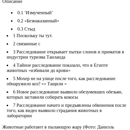
Описание
0.1
‘Измученный’
0.2
«Безнаказанный»
0.3
Стыд
1
Поскольку ты тут.
2
связанные с
3
Расследование открывает пытки слонов и приматов в
индустрии туризма Таиланда
4
Тайное расследование показало, что в Египте
животных «избивали до крови»
5
Мохер не на улице после того, как расследование
обнаружило коз? »« Тащили »
6
Новое расследование выявило обезумевших обезьян,
которых заставили собирать кокосы
7
Расследование начато и предъявлены обвинения после
того, как видео выявило страдания животных в
лаборатории
Животные работают в пылающую жару (Фото: Даниэль