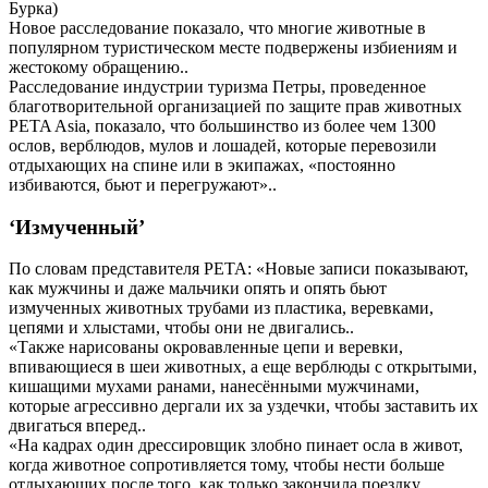
Бурка)
Новое расследование показало, что многие животные в
популярном туристическом месте подвержены избиениям и
жестокому обращению..
Расследование индустрии туризма Петры, проведенное
благотворительной организацией по защите прав животных
PETA Asia, показало, что большинство из более чем 1300
ослов, верблюдов, мулов и лошадей, которые перевозили
отдыхающих на спине или в экипажах, «постоянно
избиваются, бьют и перегружают»..
‘Измученный’
По словам представителя PETA: «Новые записи показывают,
как мужчины и даже мальчики опять и опять бьют
измученных животных трубами из пластика, веревками,
цепями и хлыстами, чтобы они не двигались..
«Также нарисованы окровавленные цепи и веревки,
впивающиеся в шеи животных, а еще верблюды с открытыми,
кишащими мухами ранами, нанесёнными мужчинами,
которые агрессивно дергали их за уздечки, чтобы заставить их
двигаться вперед..
«На кадрах один дрессировщик злобно пинает осла в живот,
когда животное сопротивляется тому, чтобы нести больше
отдыхающих после того, как только закончила поездку,