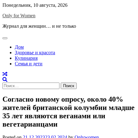
Skip
Понедельник, 10 августа, 2026
to
Only for Women
content
Журнал для женщин… и не только
Дом
Здоровье и красота
Кулинария
Семья и дети
Найти:
Согласно новому опросу, около 40%
жителей британской колумбии младше
35 лет являются веганами или
вегетарианцами
Posted on
21.12.2023
23.02.2024
by
Onlywomen