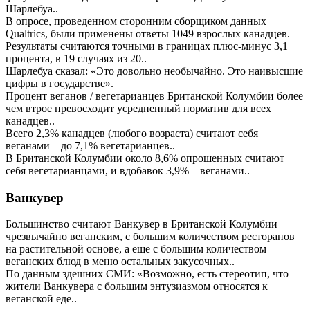
Шарлебуа..
В опросе, проведенном сторонним сборщиком данных
Qualtrics, были применены ответы 1049 взрослых канадцев.
Результаты считаются точными в границах плюс-минус 3,1
процента, в 19 случаях из 20..
Шарлебуа сказал: «Это довольно необычайно. Это наивысшие
цифры в государстве».
Процент веганов / вегетарианцев Британской Колумбии более
чем втрое превосходит усредненный норматив для всех
канадцев..
Всего 2,3% канадцев (любого возраста) считают себя
веганами – до 7,1% вегетарианцев..
В Британской Колумбии около 8,6% опрошенных считают
себя вегетарианцами, и вдобавок 3,9% – веганами..
Ванкувер
Большинство считают Ванкувер в Британской Колумбии
чрезвычайно веганским, с большим количеством ресторанов
на растительной основе, а еще с большим количеством
веганских блюд в меню остальных закусочных..
По данным здешних СМИ: «Возможно, есть стереотип, что
жители Ванкувера с большим энтузиазмом относятся к
веганской еде..