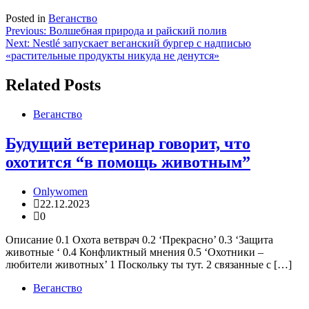
Posted in
Веганство
Навигация
Previous:
Волшебная природа и райский полив
Next:
Nestlé запускает веганский бургер с надписью
по
«растительные продукты никуда не денутся»
записям
Related Posts
Веганство
Будущий ветеринар говорит, что
охотится “в помощь животным”
Onlywomen
22.12.2023
0
Описание 0.1 Охота ветврач 0.2 ‘Прекрасно’ 0.3 ‘Защита
животные ‘ 0.4 Конфликтный мнения 0.5 ‘Охотники –
любители животных’ 1 Поскольку ты тут. 2 связанные с […]
Веганство