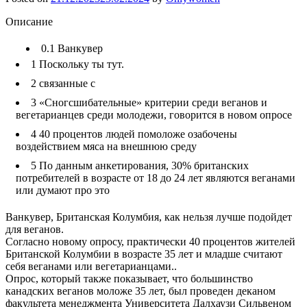
Описание
0.1
Ванкувер
1
Поскольку ты тут.
2
связанные с
3
«Сногсшибательные» критерии среди веганов и
вегетарианцев среди молодежи, говорится в новом опросе
4
40 процентов людей помоложе озабочены
воздействием мяса на внешнюю среду
5
По данным анкетирования, 30% британских
потребителей в возрасте от 18 до 24 лет являются веганами
или думают про это
Ванкувер, Британская Колумбия, как нельзя лучше подойдет
для веганов.
Согласно новому опросу, практически 40 процентов жителей
Британской Колумбии в возрасте 35 лет и младше считают
себя веганами или вегетарианцами..
Опрос, который также показывает, что большинство
канадских веганов моложе 35 лет, был проведен деканом
факультета менеджмента Университета Далхаузи Сильвеном