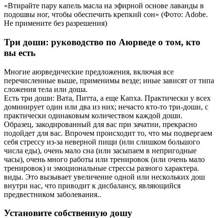
«Втирайте пару капель масла на эфирной основе лаванды в
подошвы ног, чтобы обеспечить крепкий сон» (Фото: Adobe.
Не примените без разрешения)
Три доши: руководство по Аюрведе о том, кто
вы есть
Многие аюрведические предложения, включая все
перечисленные выше, применимы везде; иные зависят от типа
сложения тела или доша.
Есть три доши: Вата, Питта, а еще Капха. Практически у всех
доминирует один или два из них; нечасто кто-то три-доши, с
практически одинаковым количеством каждой доши.
Образец, закодированный для вас при зачатии, прекрасно
подойдет для вас. Впрочем происходит то, что мы подвергаем
себя стрессу из-за неверной пищи (или слишком большого
числа еды), очень мало сна (или засыпаем в непригодные
часы), очень много работы или тренировок (или очень мало
тренировок) и эмоциональные стрессы разного характера.
виды. Это вызывает увеличение одной или нескольких дош
внутри нас, что приводит к дисбалансу, являющийся
предвестником заболевания..
Установите собственную дошу