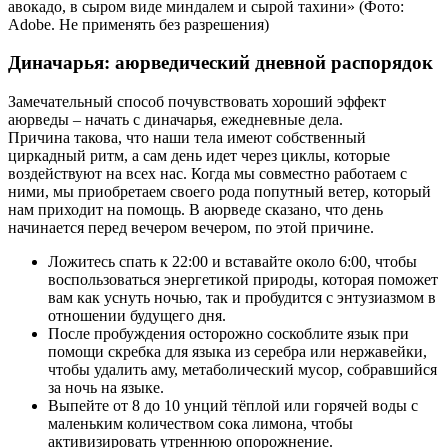
авокадо, в сыром виде миндалем и сырой тахини» (Фото:
Adobe. Не применять без разрешения)
Диначарья: аюрведический дневной распорядок
Замечательный способ почувствовать хороший эффект
аюрведы – начать с диначарья, ежедневные дела.
Причина такова, что наши тела имеют собственный
циркадный ритм, а сам день идет через циклы, которые
воздействуют на всех нас. Когда мы совместно работаем с
ними, мы приобретаем своего рода попутный ветер, который
нам приходит на помощь. В аюрведе сказано, что день
начинается перед вечером вечером, по этой причине.
Ложитесь спать к 22:00 и вставайте около 6:00, чтобы
воспользоваться энергетикой природы, которая поможет
вам как уснуть ночью, так и пробудится с энтузиазмом в
отношении будущего дня.
После пробуждения осторожно соскоблите язык при
помощи скребка для языка из серебра или нержавейки,
чтобы удалить аму, метаболический мусор, собравшийся
за ночь на языке.
Выпейте от 8 до 10 унций тёплой или горячей воды с
маленьким количеством сока лимона, чтобы
активизировать утреннюю опорожнение.