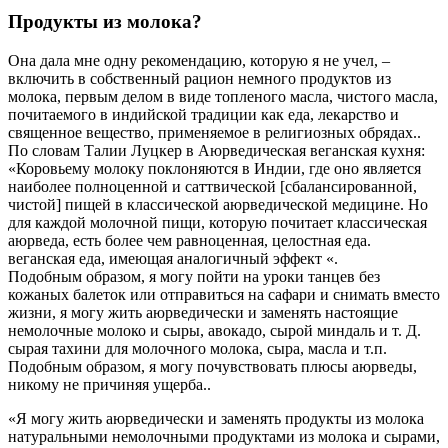
Продукты из молока?
Она дала мне одну рекомендацию, которую я не учел, –
включить в собственный рацион немного продуктов из
молока, первым делом в виде топленого масла, чистого масла,
почитаемого в индийской традиции как еда, лекарство и
священное вещество, применяемое в религиозных обрядах..
По словам Талии Луцкер в Аюрведическая веганская кухня:
«Коровьему молоку поклоняются в Индии, где оно является
наиболее полноценной и саттвической [сбалансированной,
чистой] пищей в классической аюрведической медицине. Но
для каждой молочной пищи, которую почитает классическая
аюрведа, есть более чем равноценная, целостная еда.
веганская еда, имеющая аналогичный эффект «.
Подобным образом, я могу пойти на уроки танцев без
кожаных балеток или отправиться на сафари и снимать вместо
жизни, я могу жить аюрведически и заменять настоящие
немолочные молоко и сыры, авокадо, сырой миндаль и т. Д.
сырая тахини для молочного молока, сыра, масла и т.п.
Подобным образом, я могу почувствовать плюсы аюрведы,
никому не причиняя ущерба..
«Я могу жить аюрведически и заменять продукты из молока
натуральными немолочными продуктами из молока и сырами,