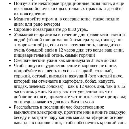
Поизучайте некоторые традиционные позы йоги, а еще
несколько йогических дыхательных практик и делайте
их повседневно.
Медитируйте утром и, в совершенстве, также поздно
днем или рано вечером
Скромно позавтракайте до 8:30 утра..
Увлажняйте организм в течение дня травяными чаями и
водой (тёплой или домашней температуры, никогда не
замороженной) и, если есть возможность, насладитесь
очень большой едой в 12 часов дня; это когда ваш агни,
пищеварительный огонь, самый горячий
Съешьте легкий ужин как минимум за 3 часа до сна.
Чтобы ощутить удовлетворение и хорошее питание,
попробуйте все шесть вкусов – сладкий, соленый,
горький, острый, кислый и вяжущий (это чистый вкус,
который вы отмечаете в картофеле, бобах, капусте,
ягодах, зеленых яблоках) – как в 12 часов дня, так и в 12
часов дня. ужин. Если у вас нет уверенности, что
добавили их все, примените чатни в качестве приправы;
он предназначается для всех 6-ти вкусов
Расслабьтесь в последний час бодрствования:
выключите электронику, прочтите или начните сладкую
беседу и вотрите пару капель масла на эфирной основе
лаванды в подошвы ног, чтобы обеспечить крепкий сон.