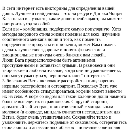
В сети интернет есть викторины для определения вашей
доши. Лучшее из найденных – это на ресурсе Дипака Чопры.
Как только вы узнаете, какие доши преобладают, вы можете
настроить уход за собой..
Если вы – комбинация, подберите самую популярную. Хотя
методы здорового стиля жизни полезны для всех, изучение
собственного мейкапа доши и того, как поменять
определенные продукты и привычки, может Вам помочь
сделать лучше свое здоровье и понять физические и
эмоциональные причуды очень близких вам людей..
Люди Вата предрасположены быть активными,
простуженными и оставаться худыми. В равновесии они
творческие и любознательные; когда они не уравновешены,
они могут ужаснуться, нервничать или “ потеряться ”.
Заболевания Ваты включают расстройства пищеварения,
нервные расстройства и остеоартрит. Поскольку Вата уже
имеет особенность стимулироваться, кофеин может вывести
их из себя. А кофе со льдом для такой холодной доши намного
больше выведет их из равновесия. С другой стороны,
ароматный чай из трав, приготовленный с миндальным
молоком (в аюрведе, миндаль считается нестандартным для
Ваты), будет очень утешительным. Сохраняйте тепло и
увлажняйте, держитесь подальше от сквозняков, остерегайтесь
огорчающих и агрессивных образов – полезные советы для