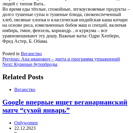
людей с типом Вата..
Во время еды тёплые, спокойные, легкоусвояемые продукты –
долго тушеные супы и тушеные блюда, свежеиспеченный
хлеб, овсяные хлопья и классическая индийская каша кичари
на основе риса, измельченных бобов маш и специй, включая
имбирь, тмин, фенхель, кориандр. , и куркума – все
уравновешивают эту дошу. Важные ваты: Одри Хепберн,
Фред Астер, Б. Обама.
Posted in
Веганство
Навигация
Previous:
Ана иванович – диета и программа упражнений
Next:
Куриные бутерброды
по
записям
Related Posts
Веганство
Google впервые ищет веганарианский
матч “сухой январь”
Onlywomen
22.12.2023