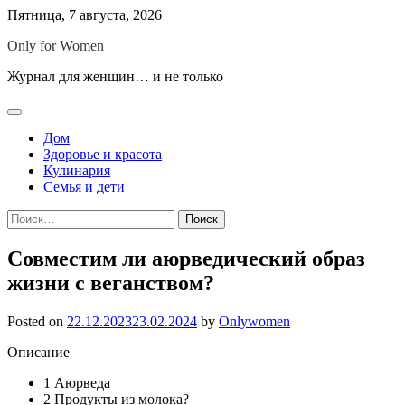
Skip
Пятница, 7 августа, 2026
to
Only for Women
content
Журнал для женщин… и не только
Дом
Здоровье и красота
Кулинария
Семья и дети
Найти:
Совместим ли аюрведический образ
жизни с веганством?
Posted on
22.12.2023
23.02.2024
by
Onlywomen
Описание
1
Аюрведа
2
Продукты из молока?