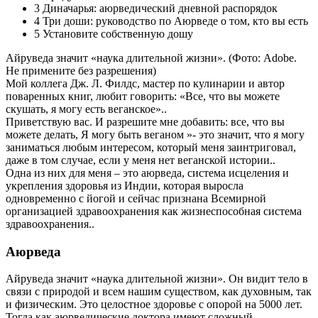
3
Диначарья: аюрведический дневной распорядок
4
Три доши: руководство по Аюрведе о том, кто вы есть
5
Установите собственную дошу
Айруведа значит «наука длительной жизни». (Фото: Adobe.
Не примените без разрешения)
Мой коллега Дж. Л. Филдс, мастер по кулинарии и автор
поваренных книг, любит говорить: «Все, что вы можете
скушать, я могу есть веганское»..
Приветствую вас. И разрешите мне добавить: все, что вы
можете делать, Я могу быть веганом »- это значит, что я могу
заниматься любым интересом, который меня заинтриговал,
даже в том случае, если у меня нет веганской истории..
Одна из них для меня – это аюрведа, система исцеления и
укрепления здоровья из Индии, которая выросла
одновременно с йогой и сейчас признана Всемирной
организацией здравоохранения как жизнеспособная система
здравоохранения..
Аюрведа
Айруведа значит «наука длительной жизни». Он видит тело в
связи с природой и всем нашим существом, как духовным, так
и физическим. Это целостное здоровье с опорой на 5000 лет.
Тогда как аюрведические доктора имеют сложный