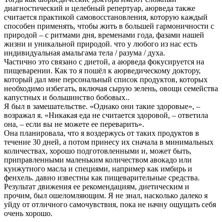
диагностический и целебный репертуар, аюрведа также
считается практикой самовосстановления, которую каждый
способен применять, чтобы жить в большей гармоничности с
природой – с ритмами дня, временами года, фазами нашей
жизни и уникальной природой. что у любого из нас есть
индивидуальная амальгама тела / разума / духа.
Частично это связано с диетой, а аюрведа фокусируется на
пищеварении. Как то я пошёл к аюрведическому доктору,
который дал мне персональный список продуктов, которых
необходимо избегать, включая сырую зелень, овощи семейства
капустных и большинство бобовых..
Я был в замешательстве. «Однако они такие здоровые», –
возражал я. «Никакая еда не считается здоровой, – ответила
она, – если вы не можете ее переварить».
Она планировала, что я воздержусь от таких продуктов в
течение 30 дней, а потом принесу их сначала в минимальных
количествах, хорошо подготовленными и, может быть,
приправленными маленьким количеством авокадо или
кунжутного масла и специями, например как имбирь и
фенхель. давно известны как пищеварительные средства.
Результат движения ее рекомендациям, диетическим и
прочим, был ошеломляющим. Я не знал, насколько далеко я
уйду от отличного самочувствия, пока не начну ощущать себя
очень хорошо.