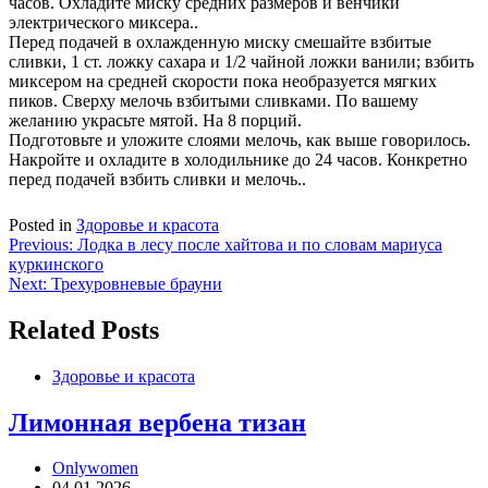
часов. Охладите миску средних размеров и венчики
электрического миксера..
Перед подачей в охлажденную миску смешайте взбитые
сливки, 1 ст. ложку сахара и 1/2 чайной ложки ванили; взбить
миксером на средней скорости пока необразуется мягких
пиков. Сверху мелочь взбитыми сливками. По вашему
желанию украсьте мятой. На 8 порций.
Подготовьте и уложите слоями мелочь, как выше говорилось.
Накройте и охладите в холодильнике до 24 часов. Конкретно
перед подачей взбить сливки и мелочь..
Posted in
Здоровье и красота
Навигация
Previous:
Лодка в лесу после хайтова и по словам мариуса
куркинского
по
Next:
Трехуровневые брауни
записям
Related Posts
Здоровье и красота
Лимонная вербена тизан
Onlywomen
04.01.2026