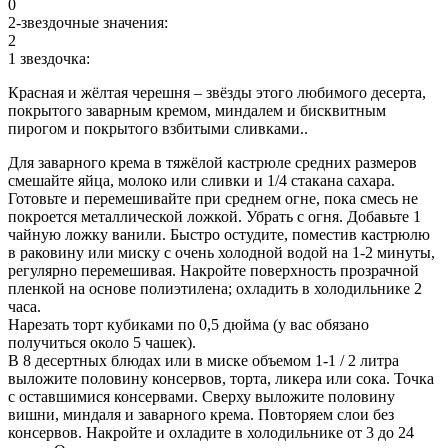
0
2-звездочные значения:
2
1 звездочка:
Красная и жёлтая черешня – звёзды этого любимого десерта,
покрытого заварным кремом, миндалем и бисквитным
пирогом и покрытого взбитыми сливками..
Для заварного крема в тяжёлой кастрюле средних размеров
смешайте яйца, молоко или сливки и 1/4 стакана сахара.
Готовьте и перемешивайте при среднем огне, пока смесь не
покроется металлической ложкой. Убрать с огня. Добавьте 1
чайную ложку ванили. Быстро остудите, поместив кастрюлю
в раковину или миску с очень холодной водой на 1-2 минуты,
регулярно перемешивая. Накройте поверхность прозрачной
пленкой на основе полиэтилена; охладить в холодильнике 2
часа.
Нарезать торт кубиками по 0,5 дюйма (у вас обязано
получиться около 5 чашек).
В 8 десертных блюдах или в миске объемом 1-1 / 2 литра
выложите половину консервов, торта, ликера или сока. Точка
с оставшимися консервами. Сверху выложите половину
вишни, миндаля и заварного крема. Повторяем слои без
консервов. Накройте и охладите в холодильнике от 3 до 24