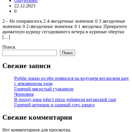
Onlywomen
22.12.2023
0
2 – Не понравилось 2 4-звездочные значения: 0 3 звездочные
значения: 0 2-звездочные значения: 0 1 звездочка: Превратите
ароматную курицу сегодняшнего вечера в куриные обертки
[…]
Поиск
Поиск
Свежие записи
Робби локки из pbn появился на ведущем веганском шоу
с землянином эдом
Горячий мясистый гуакамоле
Черновик
В пиццу papa john’s pizza добавили веганский сыр
Горячий артишок и сырный соус азиаго
Свежие комментарии
Нет комментариев для просмотра.