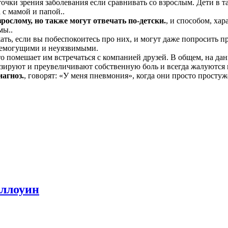
очки зрения заболевания если сравнивать со взрослым. Дети в т
с мамой и папой..
рослому, но также могут отвечать по-детски.
, и способом, ха
мы..
жать, если вы побеспокоитесь про них, и могут даже попросить пр
 всемогущими и неуязвимыми.
это помешает им встречаться с компанией друзей. В общем, на д
изируют и преувеличивают собственную боль и всегда жалуются н
иагноз.
, говорят: «У меня пневмония», когда они просто простуж
эллоуин