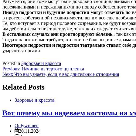
Разумеется, они тоже могут быть довольно эмоциональными с т
переживаниями и переживаниями по поводу собственного тела 
Иногда подростки и будущие подростки могут отвечать по-вз
в протест собственной независимости, вы им все еще необходи
Те, кто вступает в период полового созревания, не будут возра
им действительно не станет хуже, так как их следует считать
В остальных случаях они проигнорируют болезнь.
, так как 
Тогда как некоторые требуют, что они не больны, иные драмат
Некоторые подростки и подростки театрально ставят себе д
ударяются ногами.
Posted in
Здоровье и красота
Навигация
Previous:
Начинка из тертого цыпленка
Next:
Что вы узнаете, если у вас длительные отношения
по
записям
Related Posts
Здоровье и красота
Вот почему мы надеваем костюмы на х
Onlywomen
20.11.2024