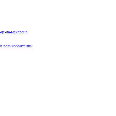
-де-ла-макарена
? в великобритании