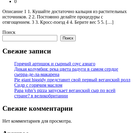
0
Описание 1 1. Кушайте достаточно кальция из растительных
источников. 2 2. Постоянно делайте процедуры с
отягощением. 3 3. Кросс-поезд 4 4. Берите вес 5 5. […]
Поиск
Поиск
Свежие записи
Горячий артишок и сырный соус азиаго
Дикая колумбия: река цвета радуги в самом сердце
сьерра-де-ла-макарена
Pie giant higgidy представит свой первый веганский ролл
Сидр с горячим маслом
Papa john’s pizza запускает веганский сыр по всей
стране? в великобритании
Свежие комментарии
Нет комментариев для просмотра.