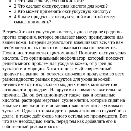
1
Что такое оксиуксусная кислота?
2
Что сделает оксиуксусная кислота для кожи?
3
Кто может применять оксиуксусную кислоту?
4
Какие продукты с оксиуксусной кислотой имеет
смысл применять?
Встречайте оксиуксусную кислоту, суперзвездное средство
против старения, которое оказывает массу преимуществ для
вашей кожи. Впереди дерматологи взвешивают все, что вам
необходимо знать про это высококлассном ингредиенте..
Появились трудности с цветом лица? Помогает оксиуксусная
кислота. Это оригинальный эксфолиатор, который поможет
решить много проблем для ухода за кожей, от угрей до
тусклости и морщин. Хотя это не самый современный
продукт на рынке, он остается ключевым продуктом во всех
разновидностях разных продуктов для ухода за кожей,
независимо от того, сколько модных новых компонентов
возникает и пропадает. На другими словами уважительная
причина. Да, он функционирует также, как и остальные
кислоты, растворяя мертвые, сухие клетки, которые сидят на
кожные поверхности и оставляют ваш цвет лица тусклым и
тусклым. Однако это выходит за рамки типового служебного
долга, и также даёт очень много остальных преимуществ. Вот
что вам необходимо знать, перед тем как добавлять его в
собственный режим красоты.