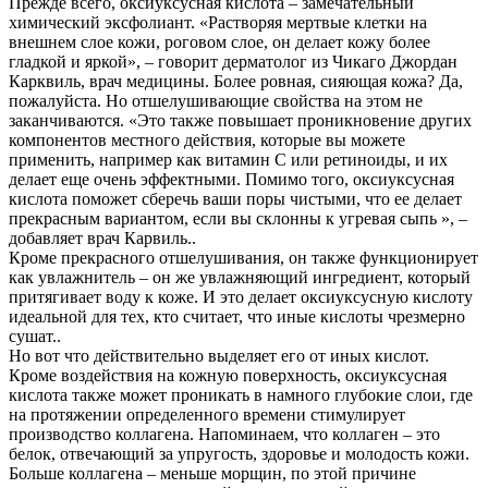
Прежде всего, оксиуксусная кислота – замечательный
химический эксфолиант. «Растворяя мертвые клетки на
внешнем слое кожи, роговом слое, он делает кожу более
гладкой и яркой», – говорит дерматолог из Чикаго Джордан
Карквиль, врач медицины. Более ровная, сияющая кожа? Да,
пожалуйста. Но отшелушивающие свойства на этом не
заканчиваются. «Это также повышает проникновение других
компонентов местного действия, которые вы можете
применить, например как витамин С или ретиноиды, и их
делает еще очень эффектными. Помимо того, оксиуксусная
кислота поможет сберечь ваши поры чистыми, что ее делает
прекрасным вариантом, если вы склонны к угревая сыпь », –
добавляет врач Карвиль..
Кроме прекрасного отшелушивания, он также функционирует
как увлажнитель – он же увлажняющий ингредиент, который
притягивает воду к коже. И это делает оксиуксусную кислоту
идеальной для тех, кто считает, что иные кислоты чрезмерно
сушат..
Но вот что действительно выделяет его от иных кислот.
Кроме воздействия на кожную поверхность, оксиуксусная
кислота также может проникать в намного глубокие слои, где
на протяжении определенного времени стимулирует
производство коллагена. Напоминаем, что коллаген – это
белок, отвечающий за упругость, здоровье и молодость кожи.
Больше коллагена – меньше морщин, по этой причине