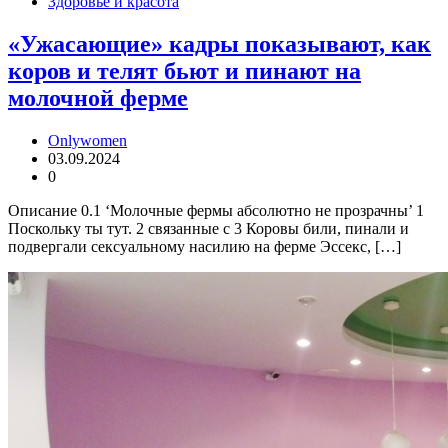
Здоровье и красота
«Ужасающие» кадры показывают, как
коров и телят бьют и пинают на
молочной ферме
Onlywomen
03.09.2024
0
Описание 0.1 ‘Молочные фермы абсолютно не прозрачны’ 1
Поскольку ты тут. 2 связанные с 3 Коровы били, пинали и
подвергали сексуальному насилию на ферме Эссекс, […]