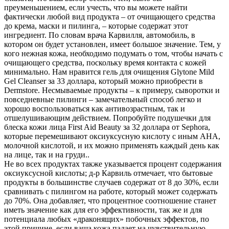
преуменьшением, если учесть, что вы можете найти
фактически любой вид продукта – от очищающего средства
до крема, маски и пилинга, – которые содержат этот
ингредиент. По словам врача Карвилля, автомобиль, в
котором он будет установлен, имеет большое значение. Тем, у
кого нежная кожа, необходимо подумать о том, чтобы начать с
очищающего средства, поскольку время контакта с кожей
минимально. Нам нравится гель для очищения Glytone Mild
Gel Cleanser за 33 доллара, который можно приобрести в
Dermstore. Несмываемые продукты – к примеру, сыворотки и
повседневные пилинги – замечательный способ легко и
хорошо воспользоваться как антивозрастным, так и
отшелушивающим действием. Попробуйте подушечки для
блеска кожи лица First Aid Beauty за 32 доллара от Sephora,
которые перемешивают оксиуксусную кислоту с иным AHA,
молочной кислотой, и их можно применять каждый день как
на лице, так и на груди..
Не во всех продуктах также указывается процент содержания
оксиуксусной кислоты; д-р Карвиль отмечает, что бытовые
продукты в большинстве случаев содержат от 8 до 30%, если
сравнивать с пилингом на работе, который может содержать
до 70%. Она добавляет, что процентное соотношение станет
иметь значение как для его эффективности, так же и для
потенциала любых «драконящих» побочных эффектов, по
этой причине, если ваша кожа падает на чувствительную