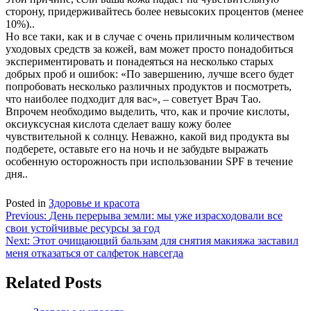
сторону, придерживайтесь более невысоких процентов (менее
10%)..
Но все таки, как и в случае с очень приличным количеством
уходовых средств за кожей, вам может просто понадобиться
экспериментировать и понадеяться на несколько старых
добрых проб и ошибок: «По завершению, лучше всего будет
попробовать несколько различных продуктов и посмотреть,
что наиболее подходит для вас», – советует Врач Тао.
Впрочем необходимо выделить, что, как и прочие кислоты,
оксиуксусная кислота сделает вашу кожу более
чувствительной к солнцу. Неважно, какой вид продукта вы
подберете, оставьте его на ночь и не забудьте выражать
особенную осторожность при использовании SPF в течение
дня..
Posted in
Здоровье и красота
Навигация
Previous:
День перерыва земли: мы уже израсходовали все
свои устойчивые ресурсы за год
по
Next:
Этот очищающий бальзам для снятия макияжа заставил
записям
меня отказаться от салфеток навсегда
Related Posts