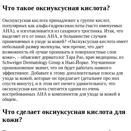
Что такое оксиуксусная кислота?
Оксиуксусная кислота принадлежит к группе кислот,
популярных как альфа-гидроксикислоты (часто именуемых
AHA), и изготавливается из сахарного тростника. Итак, что
выделяет его от иных AHA, в большинстве случаев
применяемых в уходе за кожей? «Оксиуксусная кислота имеет
небольшой размер молекулы, чем прочие, что дает
возможность ей лучше проникать в поверхностные слои
кожи», – объясняет дерматолог Тара Рао, врач медицины, из
Schweiger Dermatology Group в Нью-Йорке. Улучшенное
проникновение значит, что он будет работать намного
эффективнее. Добавьте к этому дополнительные плюсы для
ухода за кожей, которые он предлагает (детальнее про них
спустя минуту), и в этом нет ничего удивительного, что
оксиуксусная кислота считается одним из очень
востребованных AHA и компонентов для ухода за кожей в
общем..
Что сделает оксиуксусная кислота для
кожи?