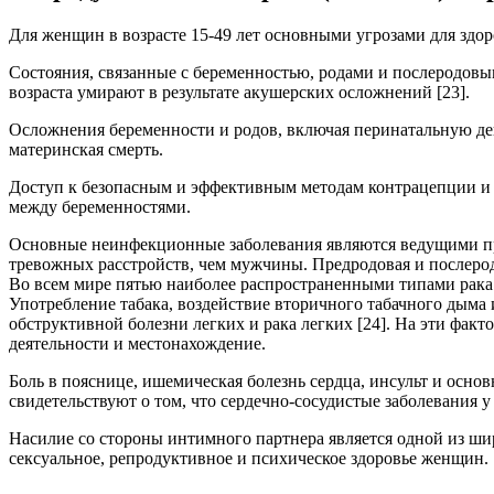
Для женщин в возрасте 15-49 лет основными угрозами для здор
Состояния, связанные с беременностью, родами и послеродовы
возраста умирают в результате акушерских осложнений [23].
Осложнения беременности и родов, включая перинатальную деп
материнская смерть.
Доступ к безопасным и эффективным методам контрацепции и 
между беременностями.
Основные неинфекционные заболевания являются ведущими пр
тревожных расстройств, чем мужчины. Предродовая и послерод
Во всем мире пятью наиболее распространенными типами рака 
Употребление табака, воздействие вторичного табачного дыма
обструктивной болезни легких и рака легких [24]. На эти факт
деятельности и местонахождение.
Боль в пояснице, ишемическая болезнь сердца, инсульт и осн
свидетельствуют о том, что сердечно-сосудистые заболевания 
Насилие со стороны интимного партнера является одной из ши
сексуальное, репродуктивное и психическое здоровье женщин.