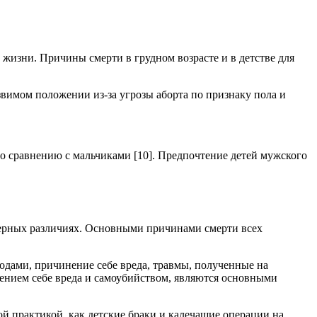
изни. Причины смерти в грудном возрасте и в детстве для
язвимом положении из-за угрозы аборта по признаку пола и
 сравнению с мальчиками [10]. Предпочтение детей мужского
дерных различиях. Основными причинами смерти всех
одами, причинение себе вреда, травмы, полученные на
нением себе вреда и самоубийством, являются основными
й практикой, как детские браки и калечащие операции на