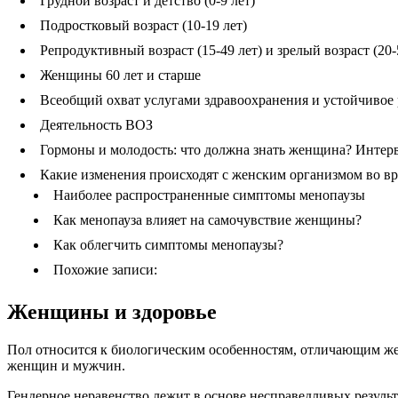
Грудной возраст и детство (0-9 лет)
Подростковый возраст (10-19 лет)
Репродуктивный возраст (15-49 лет) и зрелый возраст (20-
Женщины 60 лет и старше
Всеобщий охват услугами здравоохранения и устойчивое 
Деятельность ВОЗ
Гормоны и молодость: что должна знать женщина? Интер
Какие изменения происходят с женским организмом во в
Наиболее распространенные симптомы менопаузы
Как менопауза влияет на самочувствие женщины?
Как облегчить симптомы менопаузы?
Похожие записи:
Женщины и здоровье
Пол относится к биологическим особенностям, отличающим жен
женщин и мужчин.
Гендерное неравенство лежит в основе несправедливых резуль