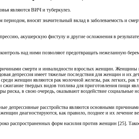
овья являются ВИЧ и туберкулез.
м периодом, вносят значительный вклад в заболеваемость и см
рессию, акушерскую фистулу и другие осложнения в результате 
контроль над ними позволяют предотвращать нежеланную берем
ичинами смерти и инвалидности взрослых женщин. Женщины по
овая депрессия имеет тяжелые последствия для женщин и их дет
среди женщин являются рак молочной железы, рак легких, рак т
 и сжигание твердых видов топлива для приготовления пищи яв
оры риска, в свою очередь, оказывают воздействие социальные н
овные депрессивные расстройства являются основными причинам
у женщин диагностируются, как правило, позднее и их лечение в
роко распространенных форм насилия против женщин [25]. Такое