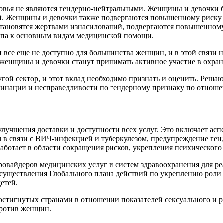
овья не являются гендерно-нейтральными. Женщины и девочки б
ий. Женщины и девочки также подвергаются повышенному риску 
становятся жертвами изнасилований, подвергаются повышенному
тупа к основным видам медицинской помощи.
все еще не доступно для большинства женщин, и в этой связи
 женщины и девочки станут принимать активное участие в охране
гой сектор, и этот вклад необходимо признать и оценить. Реша
минации и несправедливости по гендерному признаку по отнош
лучшения доставки и доступности всех услуг. Это включает асп
ам в связи с ВИЧ-инфекцией и туберкулезом, предупреждение ге
 работает в области сокращения рисков, укрепления психическо
ровайдеров медицинских услуг и систем здравоохранения для р
 осуществления Глобального плана действий по укреплению рол
етей.
достигнутых странами в отношении показателей сексуального и р
против женщин.