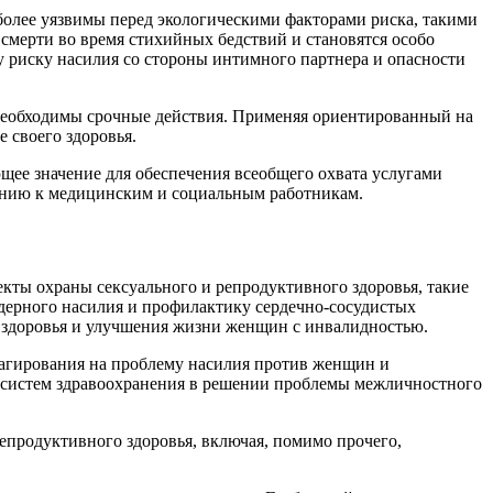
олее уязвимы перед экологическими факторами риска, такими
смерти во время стихийных бедствий и становятся особо
 риску насилия со стороны интимного партнера и опасности
 необходимы срочные действия. Применяя ориентированный на
 своего здоровья.
ющее значение для обеспечения всеобщего охвата услугами
ению к медицинским и социальным работникам.
екты охраны сексуального и репродуктивного здоровья, такие
ндерного насилия и профилактику сердечно-сосудистых
го здоровья и улучшения жизни женщин с инвалидностью.
еагирования на проблему насилия против женщин и
и систем здравоохранения в решении проблемы межличностного
епродуктивного здоровья, включая, помимо прочего,