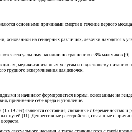
яются основными причинами смерти в течение первого месяца ж
ции, основанной на гендерных различиях, девочки находятся в у
гаются сексуальному насилию по сравнению с 8% мальчиков [9].
акцинам, медико-санитарным услугам и надлежащему питанию по
го грудного вскармливания для девочек.
чевидными и начинают формироваться нормы, основанные на ген
ия, причинение себе вреда и утопление.
15-19 лет) являются состояния, связанные с беременностью и р
ых путей [11]. Депрессивные расстройства, связанные с причи
возраста.
ку сексуального насилия, а также сталкиваются с такой вредно