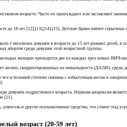
остковом возрасте. Часто их принуждают или заставляют занима
те до 18 лет [12],[13],[14],[15]. Детские браки имеют серьезны
коло 1 миллиона девушек в возрасте до 15 лет рожают детей, в о
ных абортов среди девушек этой возрастной группы.
и молодых женщин приходится две из каждых трех новых ВИЧ-ин
т жизни, скорректированных на инвалидность (ДАЛИ), среди де
те все в большей степени связаны с избыточным весом и ожире
].
еди девушек подросткового возраста. Нервная анорексия являе
ю [21].
 алкоголь и другие психоактивные средства, что ставит под угр
релый возраст (20-59 лет)