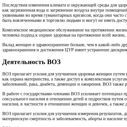
Последствия изменения климата и окружающей среды для здор
как загрязненная вода и загрязнение воздуха внутри помещен
уязвимыми во время гуманитарных кризисов, когда они часто 
быть вовлеченными в торговлю людьми и могут не иметь дос
Комплексное медицинское обслуживание на протяжении жизни 
человека подход к охране здоровья на протяжении всей жизни,
Вклад женщин в здравоохранение больше, чем в какой-либо дру
здравоохранения и достижения ЦУР имеет устранение дискри
Деятельность ВОЗ
ВОЗ прилагает усилия для улучшения здоровья женщин путем у
как охрана материнства, а также доступ к комплексным услуг
заболеваний, рака, диабета, деменции и ожирения. ВОЗ также
В работе с государствами-членами ВОЗ усиливает потенциал п
сексуального насилия в отношении детей и подростков путем
насилия, в частности в отношении женщин и девочек, а также д
ВОЗ прилагает усилия для улучшения измерения результатов, 
материнскую смертность и заболеваемость, аборты и насилие 