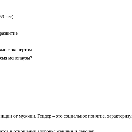
59 лет)
развитие
вью с экспертом
ремя менопаузы?
щин от мужчин. Гендер – это социальное понятие, характеризу
татов в отношении здоровья женщин и девочек.