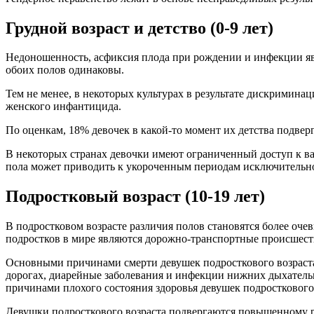
Грудной возраст и детство (0-9 лет)
Недоношенность, асфиксия плода при рождении и инфекции явл
обоих полов одинаковы.
Тем не менее, в некоторых культурах в результате дискримина
женского инфантицида.
Пo оценкам, 18% девочек в какой-то момент их детства подвер
В некоторых странах девочки имеют ограниченный доступ к в
пола может приводить к укороченным периодам исключительно
Подростковый возраст (10-19 лет)
В подростковом возрасте различия полов становятся более о
подростков в мире являются дорожно-транспортные происшеств
Основными причинами смерти девушек подросткового возраста (
дорогах, диарейные заболевания и инфекции нижних дыхательн
причинами плохого состояния здоровья девушек подросткового 
Девушки подросткового возраста подвергаются повышенному рис