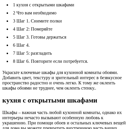
1
кухня с открытыми шкафами
2
Что вам необходимо
3
Шаг 1. Снимите полки
4
Шаг 2: Померяйте
5
Шаг 3. Готовы держаться
6
Шаг 4.
7
Шаг 5: разгладить
8
Шаг 6. Повторите если потребуется.
Украсьте ключевые шкафы для кухонной комнаты обоями.
Добавить цвет, текстуру и зрительный интерес в безвкусное
пространство радостно и очень легко. К тому же оклеить
шкафы обоями не труднее, чем оклеить стенку..
кухня с открытыми шкафами
Шкафы – важная часть любой кухонной комнаты, однако их
интерьеры нечасто вызывают особенную любовь к
украшению. При помощи обоев и остальных ключевых вещей
для дома вы можете превратить внутреннюю часть ваших