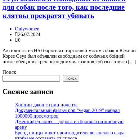
для собак после того, как последние
клятвы прекратят убивать
Onlywomen
26.07.2024
0
Активисты из HSI борются с торговлей мясом собак в Южной
Корее Сеул был объявлен свободным от собачьих бойней
после обещания трех последних магазинов собачьего мяса […]
Поиск
Поиск
Свежие записи
Хоппин джон с гриц полента
Документальный фильм pbn “vegan 2019” набрал
1000000 просмотров
Дженнифер лопес – дорога из бронкса на мировую
арену
Бренд пиццы ищет производителя веганского сыра,
чтобы не отставать от спроса