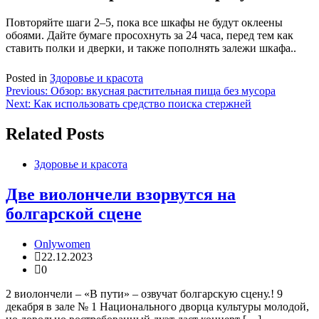
Повторяйте шаги 2–5, пока все шкафы не будут оклеены
обоями. Дайте бумаге просохнуть за 24 часа, перед тем как
ставить полки и дверки, и также пополнять залежи шкафа..
Posted in
Здоровье и красота
Навигация
Previous:
Обзор: вкусная растительная пища без мусора
Next:
Как использовать средство поиска стержней
по
записям
Related Posts
Здоровье и красота
Две виолончели взорвутся на
болгарской сцене
Onlywomen
22.12.2023
0
2 виолончели – «В пути» – озвучат болгарскую сцену.! 9
декабря в зале № 1 Национального дворца культуры молодой,