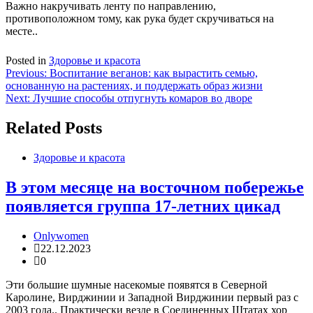
Важно накручивать ленту по направлению,
противоположном тому, как рука будет скручиваться на
месте..
Posted in
Здоровье и красота
Навигация
Previous:
Воспитание веганов: как вырастить семью,
основанную на растениях, и поддержать образ жизни
по
Next:
Лучшие способы отпугнуть комаров во дворе
записям
Related Posts
Здоровье и красота
В этом месяце на восточном побережье
появляется группа 17-летних цикад
Onlywomen
22.12.2023
0
Эти большие шумные насекомые появятся в Северной
Каролине, Вирджинии и Западной Вирджинии первый раз с
2003 года.. Практически везде в Соединенных Штатах хор