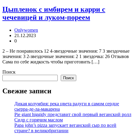
Цыпленок с имбирем и карри с
чечевицей и луком-пореем
Onlywomen
21.12.2023
0
2 – Не понравилось 12 4-звездочные значения: 7 3 звездочные
значения: 3 2-звездочные значения: 2 1 звездочка: 26 Отзывов
Сама по себе жидкость чтобы приготовить […]
Поиск
Поиск
Свежие записи
Дикая колумбия: река цвета радуги в самом сердце
сьерра-де-ла-макарена
Pie giant higgidy представит свой первый веганский ролл
Сидр с горячим маслом
Papa john’s pizza запускает веганский сыр по всей
стране? в великобритании