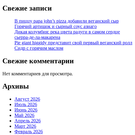
Свежие записи
В пиццу papa john’s pizza добавили веганский сыр
Горячий артишок и сырный соус азиаго
Дикая колумбия: река цвета радуги в самом сердце
сьерра-де-ла-макарена
Pie giant higgidy представит свой первый веганский ролл
Сидр с горячим маслом
Свежие комментарии
Нет комментариев для просмотра.
Архивы
Август 2026
Июль 2026
Июнь 2026
Май 2026
Апрель 2026
Март 2026
Февраль 2026