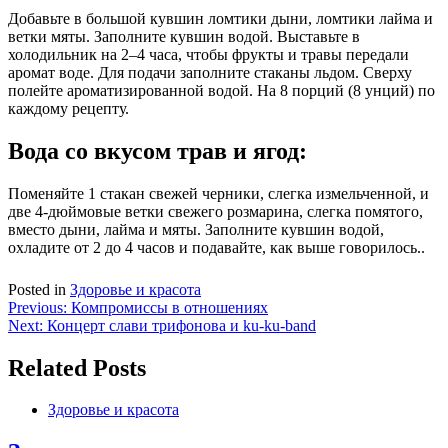
Добавьте в большой кувшин ломтики дыни, ломтики лайма и
ветки мяты. Заполните кувшин водой. Выставьте в
холодильник на 2–4 часа, чтобы фрукты и травы передали
аромат воде. Для подачи заполните стаканы льдом. Сверху
полейте ароматизированной водой. На 8 порций (8 унций) по
каждому рецепту.
Вода со вкусом трав и ягод:
Поменяйте 1 стакан свежей черники, слегка измельченной, и
две 4-дюймовые ветки свежего розмарина, слегка помятого,
вместо дыни, лайма и мяты. Заполните кувшин водой,
охладите от 2 до 4 часов и подавайте, как выше говорилось..
Posted in
Здоровье и красота
Навигация
Previous:
Компромиссы в отношениях
Next:
Концерт слави трифонова и ku-ku-band
по
записям
Related Posts
Здоровье и красота