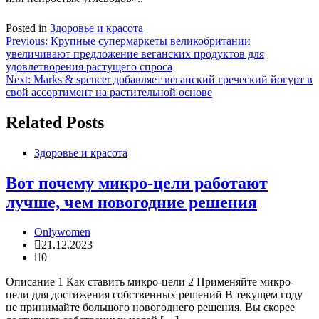
Posted in
Здоровье и красота
Навигация
Previous:
Крупные супермаркеты великобритании
увеличивают предложение веганских продуктов для
по
удовлетворения растущего спроса
записям
Next:
Marks & spencer добавляет веганский греческий йогурт в
свой ассортимент на растительной основе
Related Posts
Здоровье и красота
Вот почему микро-цели работают
лучше, чем новогодние решения
Onlywomen
21.12.2023
0
Описание 1 Как ставить микро-цели 2 Применяйте микро-
цели для достижения собственных решений В текущем году
не принимайте большого новогоднего решения. Вы скорее