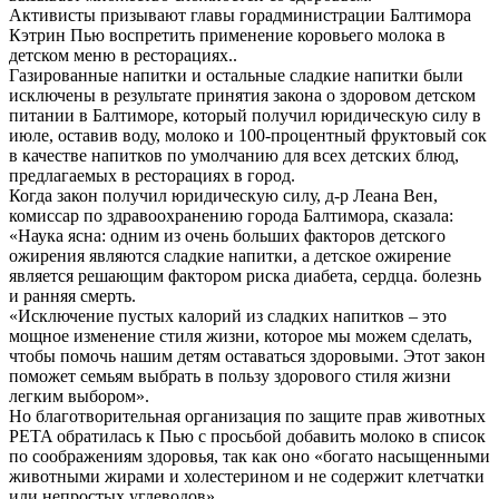
Активисты призывают главы горадминистрации Балтимора
Кэтрин Пью воспретить применение коровьего молока в
детском меню в ресторациях..
Газированные напитки и остальные сладкие напитки были
исключены в результате принятия закона о здоровом детском
питании в Балтиморе, который получил юридическую силу в
июле, оставив воду, молоко и 100-процентный фруктовый сок
в качестве напитков по умолчанию для всех детских блюд,
предлагаемых в ресторациях в город.
Когда закон получил юридическую силу, д-р Леана Вен,
комиссар по здравоохранению города Балтимора, сказала:
«Наука ясна: одним из очень больших факторов детского
ожирения являются сладкие напитки, а детское ожирение
является решающим фактором риска диабета, сердца. болезнь
и ранняя смерть.
«Исключение пустых калорий из сладких напитков – это
мощное изменение стиля жизни, которое мы можем сделать,
чтобы помочь нашим детям оставаться здоровыми. Этот закон
поможет семьям выбрать в пользу здорового стиля жизни
легким выбором».
Но благотворительная организация по защите прав животных
PETA обратилась к Пью с просьбой добавить молоко в список
по соображениям здоровья, так как оно «богато насыщенными
животными жирами и холестерином и не содержит клетчатки
или непростых углеводов»..