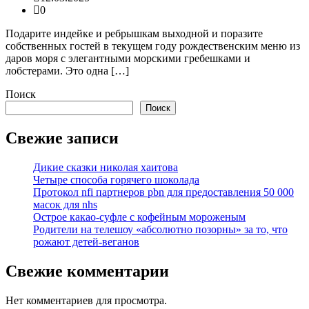
0
Подарите индейке и ребрышкам выходной и поразите
собственных гостей в текущем году рождественским меню из
даров моря с элегантными морскими гребешками и
лобстерами. Это одна […]
Поиск
Поиск
Свежие записи
Дикие сказки николая хаитова
Четыре способа горячего шоколада
Протокол nfi партнеров pbn для предоставления 50 000
масок для nhs
Острое какао-суфле с кофейным мороженым
Родители на телешоу «абсолютно позорны» за то, что
рожают детей-веганов
Свежие комментарии
Нет комментариев для просмотра.