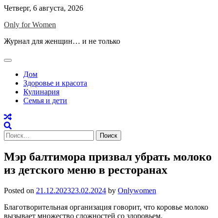
Skip
Четверг, 6 августа, 2026
to
Only for Women
content
Журнал для женщин… и не только
Дом
Здоровье и красота
Кулинария
Семья и дети
Найти:
Мэр балтимора призвал убрать молоко
из детского меню в ресторанах
Posted on
21.12.2023
23.02.2024
by
Onlywomen
Благотворительная организация говорит, что коровье молоко
вызывает множество сложностей со здоровьем.